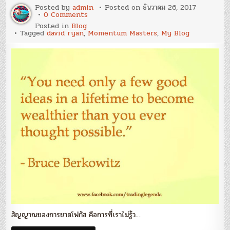
สูง’
Posted by
admin
Posted on
ธันวาคม 26, 2017
on
0 Comments
Blog
Posted in
Blog
81
Tagged
david ryan
,
Momentum Masters
,
My Blog
:
‘Focus’
–
หัวใจ
ของ
ผล
ตอบแทน
ที่
ดี
สัญญาณของการขาดโฟกัส คือการที่เราไม่รู้ว…