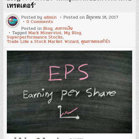
‘Momentum
Master’
เทรดเดอร์’
ฉบับ
ภาษา
Posted by
admin
Posted on
มิถุนายน 18, 2017
ไทย
on
0 Comments
Blog
Posted in
Blog
,
งบการเงิน
77
Tagged
Mark Minervini
,
My Blog
,
:
Superperformance Stocks
,
‘การ
Trade Like a Stock Market Wizard
,
คุณภาพของกำไร
ประเมิน
คุณภาพ
ของ
กำไร
สำหรับ
เทรดเดอร์’