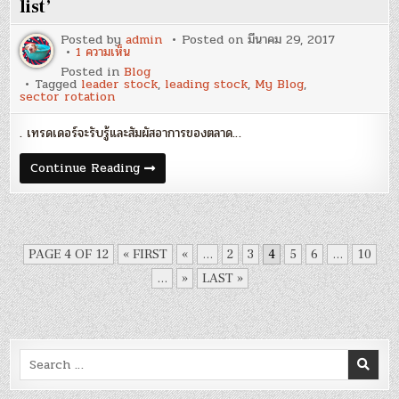
Stocks
list’
(เม.ย.
2017)
Posted by
admin
Posted on
มีนาคม 29, 2017
บน
1 ความเห็น
Blog
Posted in
Blog
74
Tagged
leader stock
,
leading stock
,
My Blog
,
:
sector rotation
‘การ
run
screen
. เทรดเดอร์จะรับรู้และสัมผัสอาการของตลาด…
และ
อัพเดต
watch
Blog
Continue Reading
list’
74
:
‘การ
run
screen
และ
อัพเดต
PAGE 4 OF 12
« FIRST
«
...
2
3
4
5
6
...
10
watch
list’
...
»
LAST »
Search
for: