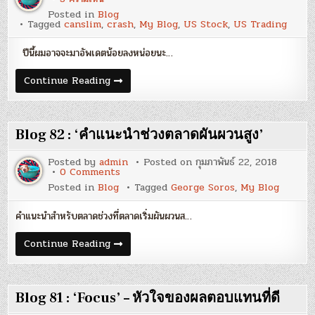
Blog
Posted in
Blog
83
Tagged
canslim
,
crash
,
My Blog
,
US Stock
,
US Trading
:
Market
Note
ปีนี้ผมอาจจะมาอัพเดตน้อยลงหน่อยนะ…
Q2/2018
–
‘Little
Blog
Continue Reading
Bear
83
in
:
SET’
Market
Note
Q2/2018
Blog 82 : ‘คำแนะนำช่วงตลาดผันผวนสูง’
–
‘Little
Bear
Posted by
admin
Posted on
กุมภาพันธ์ 22, 2018
in
on
0 Comments
SET’
Blog
Posted in
Blog
Tagged
George Soros
,
My Blog
82
:
‘คำ
คำแนะนำสำหรับตลาดช่วงที่ตลาดเริ่มผันผวนส…
แนะนำ
ช่วง
ตลาด
Blog
Continue Reading
ผันผวน
82
สูง’
:
‘คำ
แนะนำ
ช่วง
Blog 81 : ‘Focus’ – หัวใจของผลตอบแทนที่ดี
ตลาด
ผันผวน