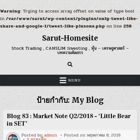
Warning
: Trying to access array offset on value of type bool
in
/var/www/sarut/wp-content/plugins/only-tweet-like-
share-and-google-1/tweet-like-plusone.php
on line
258
Skip
Sarut-Homesite
to
content
Stock Trading , CANSLIM Investing , หุ้น – เศรษฐศาสตร์ –
บทความคัดสรร
MENU
ป้ายกำกับ:
My Blog
Blog 83 : Market Note Q2/2018 – ‘Little Bear
in SET’
Posted by
admin
Posted on
พฤษภาคม 8, 2018
บน
3 ความเห็น