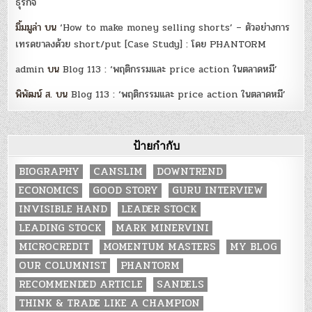
ธุรกิจ
มิ้มมูล่า
บน
‘How to make money selling shorts’ – ตัวอย่างการ
เทรดขาลงด้วย short/put [Case Study] : โดย PHANTORM
admin
บน
Blog 113 : ‘พฤติกรรมและ price action ในตลาดหมี’
พิพัฒน์ ส.
บน
Blog 113 : ‘พฤติกรรมและ price action ในตลาดหมี’
ป้ายกำกับ
BIOGRAPHY
CANSLIM
DOWNTREND
ECONOMICS
GOOD STORY
GURU INTERVIEW
INVISIBLE HAND
LEADER STOCK
LEADING STOCK
MARK MINERVINI
MICROCREDIT
MOMENTUM MASTERS
MY BLOG
OUR COLUMNIST
PHANTORM
RECOMMENDED ARTICLE
SANDELS
THINK & TRADE LIKE A CHAMPION