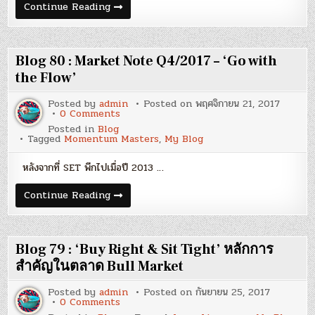
Blog
Continue Reading
81
:
‘Focus’
–
หัวใจ
Blog 80 : Market Note Q4/2017 – ‘Go with
ของ
ผล
the Flow’
ตอบแทน
ที่
Posted by
admin
Posted on
พฤศจิกายน 21, 2017
ดี
on
0 Comments
Blog
Posted in
Blog
80
Tagged
Momentum Masters
,
My Blog
:
Market
Note
หลังจากที่ SET พีกไปเมื่อปี 2013 …
Q4/2017
–
‘Go
Blog
Continue Reading
with
80
the
:
Flow’
Market
Note
Q4/2017
Blog 79 : ‘Buy Right & Sit Tight’ หลักการ
–
‘Go
สำคัญในตลาด Bull Market
with
the
Posted by
admin
Posted on
กันยายน 25, 2017
Flow’
on
0 Comments
Blog