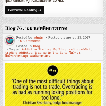
จุดแข็งอีกข้อของปู่โอนีลและหลักการ CANSL…
Blog
Continue Reading
77
:
‘การ
ประเมิน
คุณภาพ
Blog 76 : ‘อย่าเสพติดการเทรด’
ของ
กำไร
สำหรับ
Posted by
admin
Posted on
เมษายน 23, 2017
เทรดเดอร์’
on
0 Comments
Blog
Posted in
Blog
76
Tagged
Addictive Trading
,
My Blog
,
trading addict
,
:
trading addicted
,
Trading in The Zone
,
จิตวิทยา
,
‘อย่า
จิตวิทยาการลงทุน
,
เสพติดการเทรด
เสพ
ติด
การ
เทรด’