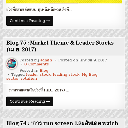
ช่วงที่ตลาดเล่นแบบ ทุบ-ดึง-ดีด-วน สิ่งที…
Blog
Continue Reading
76
:
‘อย่า
เสพ
ติด
Blog 75 : Market Theme & Leader Stocks
การ
เทรด’
(เม.ย. 2017)
Posted by
admin
Posted on
เมษายน 9, 2017
on
0 Comments
Blog
Posted in
Blog
75
Tagged
leader stock
,
leading stock
,
My Blog
,
:
sector rotation
Market
Theme
&
ภาพรวมตลาดในช่วงนี้ (เม.ย. 2017) …
Leader
Stocks
(เม.ย.
Blog
Continue Reading
2017)
75
:
Market
Theme
&
Blog 74 : ‘การ run screen และอัพเดต watch
Leader