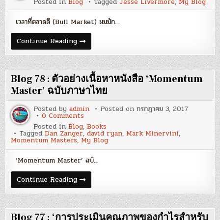
Posted in
Blog
Tagged
Jesse Livermore
,
My Blog
79
:
‘Buy
เวลาที่ตลาดดี (Bull Market) ผมมัก…
Right
&
Sit
Blog
Continue Reading
Tight’
79
หลัก
:
การ
‘Buy
สำคัญ
Right
ใน
&
Blog 78 : ตัวอย่างเนื้อหาหนังสือ ‘Momentum
ตลาด
Sit
Bull
Tight’
Master’ ฉบับภาษาไทย
Market
หลัก
การ
Posted by
admin
Posted on
กรกฎาคม 3, 2017
สำคัญ
on
0 Comments
ใน
Blog
ตลาด
Posted in
Blog
,
Books
78
Bull
Tagged
Dan Zanger
,
david ryan
,
Mark Minervini
,
:
Market
Momentum Masters
,
My Blog
ตัวอย่าง
เนื้อหา
หนังสือ
‘Momentum Master’ ฉบั…
‘Momentum
Master’
ฉบับ
Blog
Continue Reading
ภาษา
78
ไทย
:
ตัวอย่าง
เนื้อหา
หนังสือ
Blog 77 : ‘การประเมินคุณภาพของกำไรสำหรับ