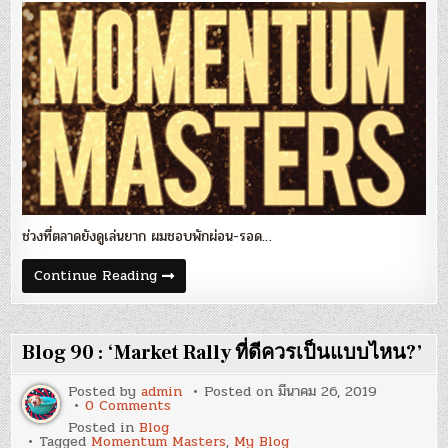
กับ
ช่วง
ตลาด
whipsaw’
ช่วงที่ตลาดยังดูเล่นยาก ผมชอบพักผ่อน-รอด…
Blog
Continue Reading
96
:
‘Momentum
Masters
กับ
Blog 90 : ‘Market Rally ที่ดีควรเป็นแบบไหน?’
ช่วง
ตลาด
whipsaw’
Posted by
admin
Posted on
มีนาคม 26, 2019
on
0 Comments
Blog
Posted in
Blog
90
Tagged
Momentum Masters
,
My Blog
: