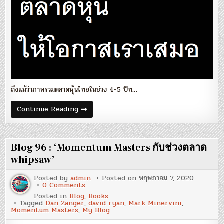
เรา
เสมอ’
ถึงแม้ว่าภาพรวมตลาดหุ้นไทยในช่วง 4-5 ปีท…
Blog
Continue Reading
97
:
‘ตลาด
หุ้น
ให้
Blog 96 : ‘Momentum Masters กับช่วงตลาด
โอกาส
เรา
whipsaw’
เสมอ’
Posted by
admin
Posted on
พฤษภาคม 7, 2020
on
0 Comments
Blog
Posted in
Blog
,
Books
96
Tagged
Dan Zanger
,
david ryan
,
Mark Minervini
,
:
Momentum Masters
,
My Blog
‘Momentum
Masters