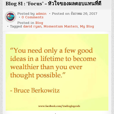
ที่
Blog 81 : ‘Focus’ – หัวใจของผลตอบแทนที่ดี
ดี
ควร
เป็น
Posted by
admin
Posted on
ธันวาคม 26, 2017
แบบ
on
0 Comments
ไหน?’
Blog
Posted in
Blog
81
Tagged
david ryan
,
Momentum Masters
,
My Blog
:
‘Focus’
–
หัวใจ
ของ
ผล
ตอบแทน
ที่
ดี