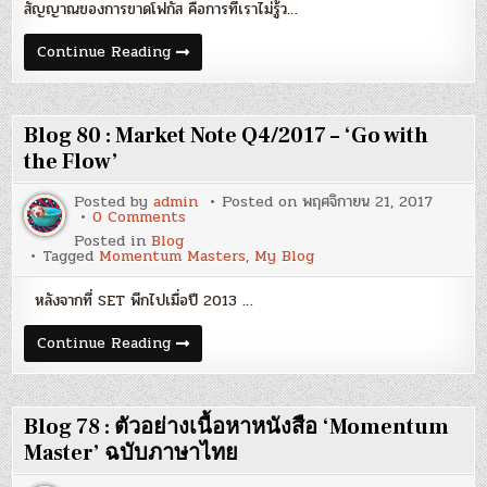
สัญญาณของการขาดโฟกัส คือการที่เราไม่รู้ว…
Blog
Continue Reading
81
:
‘Focus’
–
หัวใจ
Blog 80 : Market Note Q4/2017 – ‘Go with
ของ
ผล
the Flow’
ตอบแทน
ที่
Posted by
admin
Posted on
พฤศจิกายน 21, 2017
ดี
on
0 Comments
Blog
Posted in
Blog
80
Tagged
Momentum Masters
,
My Blog
:
Market
Note
หลังจากที่ SET พีกไปเมื่อปี 2013 …
Q4/2017
–
‘Go
Blog
Continue Reading
with
80
the
:
Flow’
Market
Note
Q4/2017
Blog 78 : ตัวอย่างเนื้อหาหนังสือ ‘Momentum
–
‘Go
Master’ ฉบับภาษาไทย
with
the