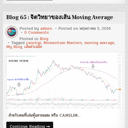
คือ
:
อะไร?
Momentum
Stock
101
Blog 65 : จิตวิทยาของเส้น Moving Average
–
หุ้น
มี
Posted by
admin
Posted on
พฤษภาคม 5, 2016
โมเมนตัม
on
0 Comments
คือ
Blog
Posted in
Blog
อะไร?
65
Tagged
canslim
,
Momentum Masters
,
moving average
,
:
My Blog
,
เส้นค่าเฉลี่ย
จิตวิทยา
ของ
เส้น
Moving
Average
. สำหรับคนที่เล่นหุ้นสายผสม หรือ CANSLIM…
Blog
Continue Reading