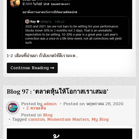
–
ตลาด
เม
กา
เตือน
อะไร
เรา
บ้าง?
1-2 เดือนที่ผ่านมา ถ้าสังเกตให้ดีเราจะเห…
Blog
Continue Reading
101
:
‘Market
Checklist’
–
Blog 97 : ‘ตลาดหุ้นให้โอกาสเราเสมอ’
ตลาด
เม
กา
Posted by
admin
Posted on
พฤษภาคม 26, 2020
เตือน
บน
2 ความเห็น
อะไร
Blog
Posted in
Blog
เรา
97
Tagged
canslim
,
Momentum Masters
,
My Blog
บ้าง?
:
‘ตลาด
หุ้น
ให้
โอกาส