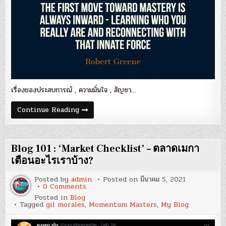
เรื่องของประสบการณ์ , ความมั่นใจ , สัญชา…
Blog
Continue Reading
102
:
‘เทรด
ให้
เป็น
Blog 101 : ‘Market Checklist’ – ตลาดเมกา
ตัว
เอง’
เตือนอะไรเราบ้าง?
Posted by
admin
Posted on
มีนาคม 5, 2021
on
0 Comments
Blog
Posted in
Blog
101
Tagged
gil morales
,
Momentum Masters
,
My Blog
:
‘Market
Checklist’