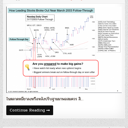
‘Market
Rally
ที่
ดี
ควร
เป็น
แบบ
ไหน?’
ในตลาดหมีขาลงหรือหลังปรับฐานมาพอสมควร สิ…
Blog
Continue Reading
90
:
‘Market
Rally