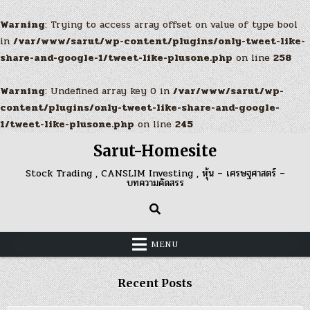
Warning
: Trying to access array offset on value of type bool
in
/var/www/sarut/wp-content/plugins/only-tweet-like-
share-and-google-1/tweet-like-plusone.php
on line
258
Warning
: Undefined array key 0 in
/var/www/sarut/wp-
content/plugins/only-tweet-like-share-and-google-
1/tweet-like-plusone.php
on line
245
Skip
Sarut-Homesite
to
content
Stock Trading , CANSLIM Investing , หุ้น – เศรษฐศาสตร์ –
บทความคัดสรร
MENU
Recent Posts