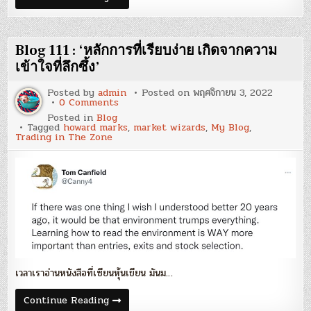
112
:
‘กรอบ
ความ
คิด
Blog 111 : ‘หลักการที่เรียบง่าย เกิดจากความ
และ
Comfort
เข้าใจที่ลึกซึ้ง’
Zone’
Posted by
admin
Posted on
พฤศจิกายน 3, 2022
on
0 Comments
Blog
Posted in
Blog
111
Tagged
howard marks
,
market wizards
,
My Blog
,
:
Trading in The Zone
‘หลัก
การ
ที่
เรียบ
ง่าย
เกิด
จาก
ความ
เข้าใจ
ที่
ลึก
ซึ้ง’
เวลาเราอ่านหนังสือที่เซียนหุ้นเขียน มันม…
Blog
Continue Reading
111