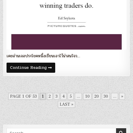
เคยอ่านเจอประโยคหนึ่งเขียนเอาไว้น่าสนใจว…
Blog
Continue Reading
110
:
‘ตลาด
หมี
คือ
บท
ทดสอบ
PAGE 1 OF 53
1
2
3
4
5
...
10
20
30
...
»
พฤติกรรม’
LAST »
Search