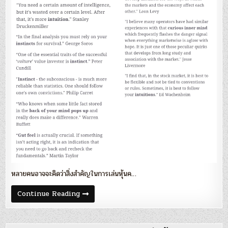
จะ
นำ
ไป
สู่
การ
ตัดสิน
ใจ
ที่
ดี’
หลายคนอาจจะคิดว่าสิ่งสำคัญในการเล่นหุ้นค…
Blog
Continue Reading
117
:
‘วิจารณญาณ
ที่