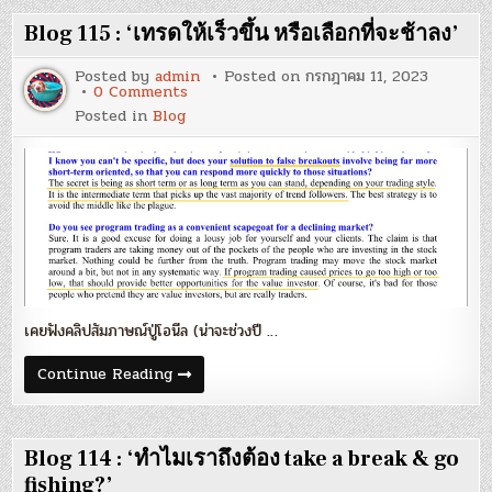
ของ
คน
Blog 115 : ‘เทรดให้เร็วขึ้น หรือเลือกที่จะช้าลง’
เล่น
หุ้น’
Posted by
admin
Posted on
กรกฎาคม 11, 2023
on
0 Comments
Blog
Posted in
Blog
115
:
‘เทรด
ให้
เร็ว
ขึ้น
หรือ
เลือก
ที่
จะ
ช้า
ลง’
เคยฟังคลิปสัมภาษณ์ปู่โอนีล (น่าจะช่วงปี …
Blog
Continue Reading
115
:
‘เทรด
ให้
เร็ว
Blog 114 : ‘ทำไมเราถึงต้อง take a break & go
ขึ้น
หรือ
fishing?’