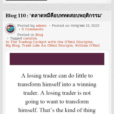
:
‘หลัก
การ
ที่
Blog 110 : ‘ตลาดหมีคือบททดสอบพฤติกรรม’
เรียบ
ง่าย
เกิด
Posted by
admin
Posted on
กรกฎาคม 13, 2022
จาก
on
0 Comments
ความ
Blog
Posted in
Blog
เข้าใจ
110
Tagged
canslim
,
ที่
:
In The Trading Cockpit with the O'Neil Disciples
,
ลึก
‘ตลาด
My Blog
,
Trade Like An ONeil Disciple
,
William O'Neil
ซึ้ง’
หมี
คือ
บท
ทดสอบ
พฤติกรรม’