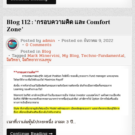
113
:
‘พฤติกรรม
และ
price
Blog 112 : ‘กรอบความคิด และ Comfort
action
ใน
Zone’
ตลาด
หมี’
Posted by
admin
Posted on
ธันวาคม 9, 2022
on
0 Comments
Blog
Posted in
Blog
112
Tagged
Mark Minervini
,
My Blog
,
Techno-Fundamental
,
:
จิตวิทยา
,
จิตวิทยาการลงทุน
‘กรอบ
ความ
คิด
และ
Comfort
Zone’
เวลาที่เราเล่นหุ้นไประยะหนึ่ง อาจจะ 3 ปี…
Blog
Continue Reading