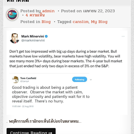
a
break
Posted by
admin
Posted on
เมษายน 22, 2023
&
บน
4 ความเห็น
go
Blog
fishing?’
Posted in
Blog
Tagged
canslim
,
My Blog
113
:
‘พฤติกรรม
และ
price
action
ใน
ตลาด
หมี’
. พฤติกรรมที่เรามักจะเห็นได้บ่อยในตลาดหม…
Blog
Continue Reading