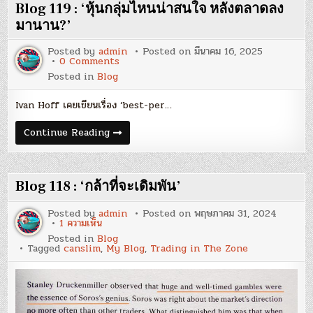
Blog 119 : ‘หุ้นกลุ่มไหนน่าสนใจ หลังตลาดลง
มานาน?’
Posted by
admin
Posted on
มีนาคม 16, 2025
on
0 Comments
Blog
Posted in
Blog
119
:
‘หุ้น
Ivan Hoff เคยเขียนเรื่อง ‘best-per…
กลุ่ม
ไหน
น่า
Blog
Continue Reading
สนใจ
119
หลัง
:
ตลาด
‘หุ้น
ลง
กลุ่ม
มา
ไหน
Blog 118 : ‘กล้าที่จะเดิมพัน’
นาน?’
น่า
สนใจ
หลัง
Posted by
admin
Posted on
พฤษภาคม 31, 2024
ตลาด
บน
1 ความเห็น
ลง
Blog
Posted in
Blog
มา
118
Tagged
canslim
,
My Blog
,
Trading in The Zone
นาน?’
:
‘กล้า
ที่
จะ
เดิม
พัน’