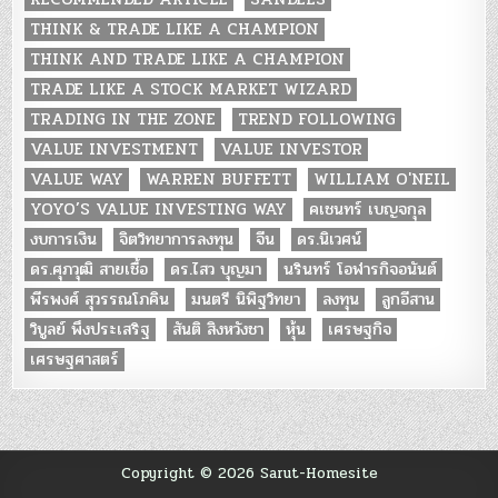
THINK & TRADE LIKE A CHAMPION
THINK AND TRADE LIKE A CHAMPION
TRADE LIKE A STOCK MARKET WIZARD
TRADING IN THE ZONE
TREND FOLLOWING
VALUE INVESTMENT
VALUE INVESTOR
VALUE WAY
WARREN BUFFETT
WILLIAM O'NEIL
YOYO’S VALUE INVESTING WAY
คเชนทร์ เบญจกุล
งบการเงิน
จิตวิทยาการลงทุน
จีน
ดร.นิเวศน์
ดร.ศุภวุฒิ สายเชื้อ
ดร.ไสว บุญมา
นรินทร์ โอฬารกิจอนันต์
พีรพงศ์ สุวรรณโภคิน
มนตรี นิพิฐวิทยา
ลงทุน
ลูกอีสาน
วิบูลย์ พึงประเสริฐ
สันติ สิงหวังชา
หุ้น
เศรษฐกิจ
เศรษฐศาสตร์
Copyright © 2026 Sarut-Homesite