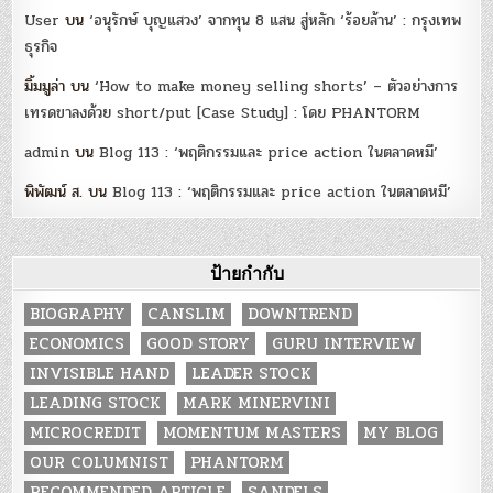
User
บน
‘อนุรักษ์ บุญแสวง’ จากทุน 8 แสน สู่หลัก ‘ร้อยล้าน’ : กรุงเทพ
ธุรกิจ
มิ้มมูล่า
บน
‘How to make money selling shorts’ – ตัวอย่างการ
เทรดขาลงด้วย short/put [Case Study] : โดย PHANTORM
admin
บน
Blog 113 : ‘พฤติกรรมและ price action ในตลาดหมี’
พิพัฒน์ ส.
บน
Blog 113 : ‘พฤติกรรมและ price action ในตลาดหมี’
ป้ายกำกับ
BIOGRAPHY
CANSLIM
DOWNTREND
ECONOMICS
GOOD STORY
GURU INTERVIEW
INVISIBLE HAND
LEADER STOCK
LEADING STOCK
MARK MINERVINI
MICROCREDIT
MOMENTUM MASTERS
MY BLOG
OUR COLUMNIST
PHANTORM
RECOMMENDED ARTICLE
SANDELS