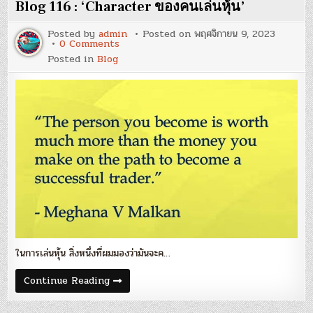
ดี
Blog 116 : ‘Character ของคนเล่นหุ้น’
จะ
นำ
ไป
Posted by
admin
Posted on
พฤศจิกายน 9, 2023
สู่
on
0 Comments
การ
Blog
Posted in
Blog
ตัดสิน
116
ใจ
:
ที่
‘Character
ดี’
ของ
คน
เล่น
หุ้น’
ในการเล่นหุ้น สิ่งหนึ่งที่ผมมองว่ามันจะค…
Blog
Continue Reading
116
:
‘Character