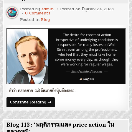
เลือก
ที่
Posted by
admin
Posted on
มิถุนายน 24, 2023
จะ
on
0 Comments
ช้า
Blog
ลง’
Posted in
Blog
114
:
‘ทำไม
เรา
ถึง
ต้อง
take
a
break
&
go
fishing?’
. คำว่า ตลาดยาก ไม่ได้หมายถึงหุ้นต้องลงอ…
Blog
Continue Reading
114
:
‘ทำไม
เรา
ถึง
Blog 113 : ‘พฤติกรรมและ price action ใน
ต้อง
take
ตลาดหมี’