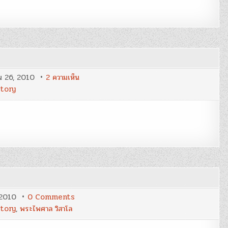
จอบ
ส์
บน
น 26, 2010
2 ความเห็น
[Good
tory
Story]
ขยะ…
ที่
อยู่
ในใจ
on
 2010
0 Comments
เมื่อ
tory
,
พระไพศาล วิสาโล
โลก
เล่น
ตลก