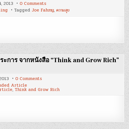
on
4, 2013
0 Comments
‘The
ting
Tagged
Joe Fahmy
,
ความสุข
American
Dream’
:
โดย
Joe
Fahmy
ระการ จากหนังสือ “Think and Grow Rich”
on
 2013
0 Comments
สาเหตุ
ded Article
สำคัญ
ticle
,
Think and Grow Rich
แห่ง
ความ
ล้ม
เหลว
30
ประการ
จาก
หนังสือ
“Think