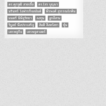
ดร.ศุภวุฒิ สายเชื้อ
ดร.ไสว บุญมา
นรินทร์ โอฬารกิจอนันต์
พีรพงศ์ สุวรรณโภคิน
มนตรี นิพิฐวิทยา
ลงทุน
ลูกอีสาน
วิบูลย์ พึงประเสริฐ
สันติ สิงหวังชา
หุ้น
เศรษฐกิจ
เศรษฐศาสตร์