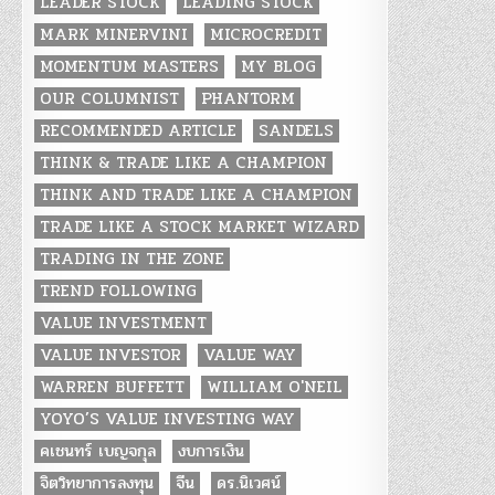
LEADER STOCK
LEADING STOCK
MARK MINERVINI
MICROCREDIT
MOMENTUM MASTERS
MY BLOG
OUR COLUMNIST
PHANTORM
RECOMMENDED ARTICLE
SANDELS
THINK & TRADE LIKE A CHAMPION
THINK AND TRADE LIKE A CHAMPION
TRADE LIKE A STOCK MARKET WIZARD
TRADING IN THE ZONE
TREND FOLLOWING
VALUE INVESTMENT
VALUE INVESTOR
VALUE WAY
WARREN BUFFETT
WILLIAM O'NEIL
YOYO’S VALUE INVESTING WAY
คเชนทร์ เบญจกุล
งบการเงิน
จิตวิทยาการลงทุน
จีน
ดร.นิเวศน์