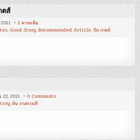
and
Grow
กตส์
Rich”
:
Jimmy
บน
, 2011
2 ความเห็น
Walker
11
ates
,
Good Story
,
Recommended Article
,
บิล เกตส์
สิ่ง
ที่
โรงเรียน
ไม่
ได้
สอน
คุณ
:
บิล
เกตส์
on
 22, 2011
0 Comments
ผลัด
tory
,
ตัน ภาสกรนที
ใบ
:
ตัน
ภาสกร
นที