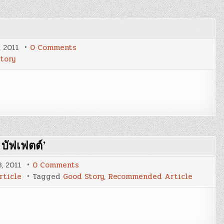
on
, 2011
0 Comments
คัมภีร์
tory
จีน
ว่า
บัฟเฟตต์’
on
, 2011
0 Comments
คำ
ticle
Tagged
Good Story
,
Recommended Article
แนะนำ
สำหรับ
ปี
ใหม่
จาก
‘วอร์เรน