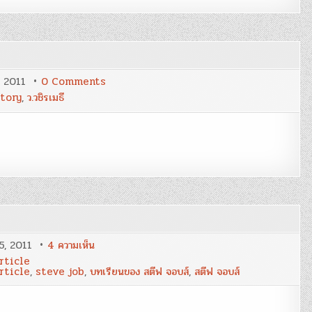
บัฟเฟตต์’
on
, 2011
0 Comments
พร
tory
,
ว.วชิรเมธี
4
ข้อ
จาก
ท่าน
ว.วชิร
เมธี
บน
5, 2011
4 ความเห็น
9
ticle
บท
ticle
,
steve job
,
บทเรียนของ สตีฟ จอบส์
,
สตีฟ จอบส์
เรียน
ทอง
ของ
สตีฟ