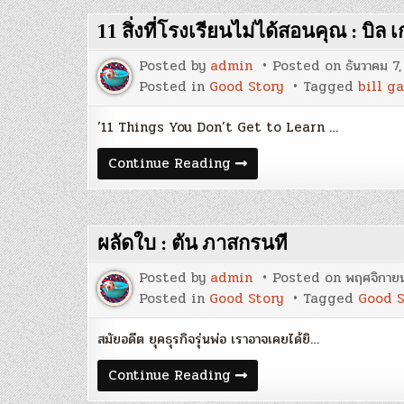
ล้ม
เหลว
11 สิ่งที่โรงเรียนไม่ได้สอนคุณ : บิล เ
30
ประการ
จาก
Posted by
admin
Posted on
ธันวาคม 7
หนังสือ
“Think
Posted in
Good Story
Tagged
bill g
and
Grow
Rich”
’11 Things You Don’t Get to Learn …
:
Jimmy
11
Continue Reading
Walker
สิ่ง
ที่
โรงเรียน
ไม่
ได้
ผลัดใบ : ตัน ภาสกรนที
สอน
คุณ
:
Posted by
admin
Posted on
พฤศจิกายน
บิล
เกตส์
Posted in
Good Story
Tagged
Good S
สมัยอดีต ยุคธุรกิจรุ่นพ่อ เราอาจเคยได้ยิ…
ผลัด
Continue Reading
ใบ
: