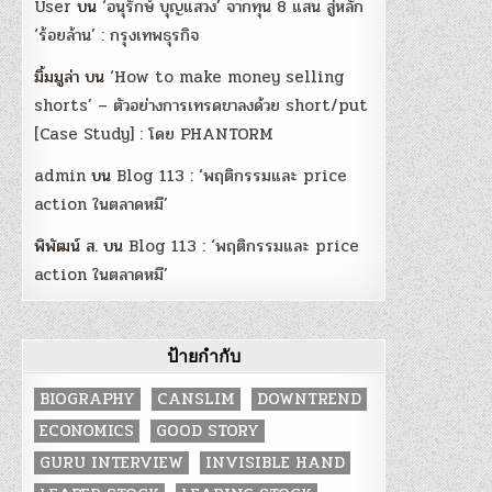
User
บน
‘อนุรักษ์ บุญแสวง’ จากทุน 8 แสน สู่หลัก
‘ร้อยล้าน’ : กรุงเทพธุรกิจ
มิ้มมูล่า
บน
‘How to make money selling
shorts’ – ตัวอย่างการเทรดขาลงด้วย short/put
[Case Study] : โดย PHANTORM
admin
บน
Blog 113 : ‘พฤติกรรมและ price
action ในตลาดหมี’
พิพัฒน์ ส.
บน
Blog 113 : ‘พฤติกรรมและ price
action ในตลาดหมี’
ป้ายกำกับ
BIOGRAPHY
CANSLIM
DOWNTREND
ECONOMICS
GOOD STORY
GURU INTERVIEW
INVISIBLE HAND