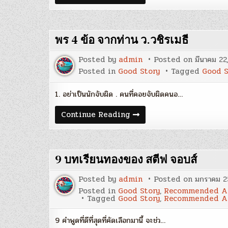
แนะนำ
สำหรับ
ปี
ใหม่
จาก
พร 4 ข้อ จากท่าน ว.วชิรเมธี
‘วอร์เรน
บัฟเฟตต์’
Posted by
admin
Posted on
มีนาคม 22
Posted in
Good Story
Tagged
Good S
1. อย่าเป็นนักจับผิด . คนที่คอยจับผิดคนอ…
พร
Continue Reading
4
ข้อ
จาก
ท่าน
ว.วชิร
9 บทเรียนทองของ สตีฟ จอบส์
เมธี
Posted by
admin
Posted on
มกราคม 2
Posted in
Good Story
,
Recommended Ar
Tagged
Good Story
,
Recommended Ar
9 คำพูดที่ดีที่สุดที่คัดเลือกมานี้ จะช่ว…