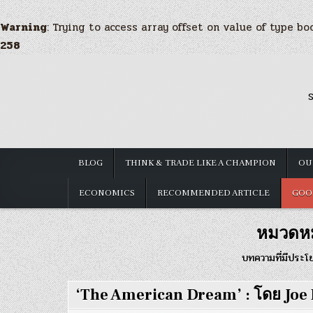
Warning
: Trying to access array offset on value of type bo
258
Skip
to
S
content
BLOG
THINK & TRADE LIKE A CHAMPION
OU
ECONOMICS
RECOMMENDED ARTICLE
GOO
หมวดหม
บทความที่มีประโยช
‘The American Dream’ : โดย Jo