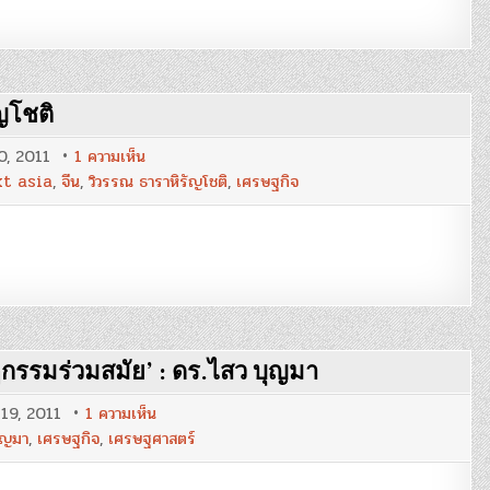
ไพบูลย์
กิตติ
ศรี
กังวาน
ญโชติ
บน
0, 2011
1 ความเห็น
ยุค
t asia
,
จีน
,
วิวรรณ ธาราหิรัญโชติ
,
เศรษฐกิจ
ทอง
ของ
เอเชีย
:
วิ
วรรณ
ธารา
หิรัญ
โชติ
กรรมร่วมสมัย’ : ดร.ไสว บุญมา
บน
19, 2011
1 ความเห็น
‘นวัตกรรม
ุญมา
,
เศรษฐกิจ
,
เศรษฐศาสตร์
ทางการ
เงิน’
กับ