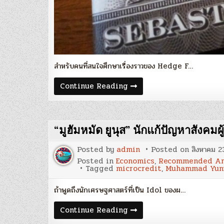
สำหรับคนที่สนใจศึกษาเรื่องราวของ Hedge F…
Blog
Continue Reading
62
:
‘More
Money
than
“มูฮัมหมัด ยูนุส” นักแก้ปัญหาสังคมผ
God’
–
ประวัติศาสตร์
Posted by
admin
Posted on
สิงหาคม 2
การ
เก็ง
Posted in
Economics
,
Recommended Ar
กำไร
Tagged
microcredit
,
Muhammad Yun
และ
ตำนาน
ถ้าพูดถึงนักเศรษฐศาสตร์ที่เป็น Idol ของผ…
ของ
Hedge
Fund
“มู
Continue Reading
ฮัม