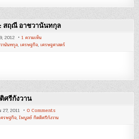
เมื่อ
‘แกน
อำนาจ’
สลับ
ขั้ว
:
 : สฤณี อาชวานันทกุล
ประกาย
ดาว
บน
9, 2012
1 ความเห็น
แบ่ง
เทคนิค
สัน
วานันทกุล
,
เศรษฐกิจ
,
เศรษฐศาสตร์
การ
เที
“ซุก
ยะ
หนี้”
ของ
รัฐบาล
กรีก
:
สฤณี
อา
ชวา
นันท
กุล
ตติศรีกังวาน
on
 27, 2011
0 Comments
เงินเฟ้อ
เศรษฐกิจ
,
ไพบูลย์ กิตติศรีกังวาน
น่า
กลัว
จริง
หรือ?
: