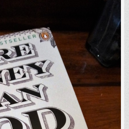
than
God’
–
ประวัติศาสตร์
การ
เก็ง
กำไร
และ
ตำนาน
ของ
Hedge
Fund