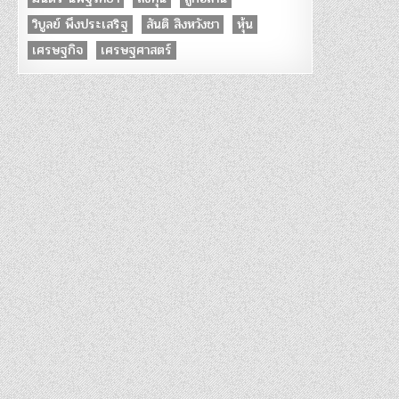
วิบูลย์ พึงประเสริฐ
สันติ สิงหวังชา
หุ้น
เศรษฐกิจ
เศรษฐศาสตร์