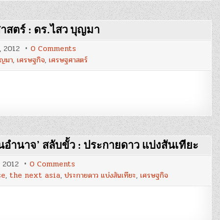
ผู้
“แปลก
แยก”
:
สตร์ : ดร.ไสว บุญมา
จี
รา
วัฒน์
on
9, 2012
0 Comments
คง
คำ
แก้ว
ุญมา
,
เศรษฐกิจ
,
เศรษฐศาสตร์
สารภาพ
ของ
นักศึกษา
วิชา
เศรษฐศาสตร์
:
ดร.ไสว
บุญ
มา
แกนอำนาจ’ สลับขั้ว : ประกายดาว แบ่งสันเทียะ
on
, 2012
0 Comments
‘บูร
se
,
the next asia
,
ประกายดาว แบ่งสันเทียะ
,
เศรษฐกิจ
พา
ภิ
วัต
น์’
เอเชีย
ผงาด!!