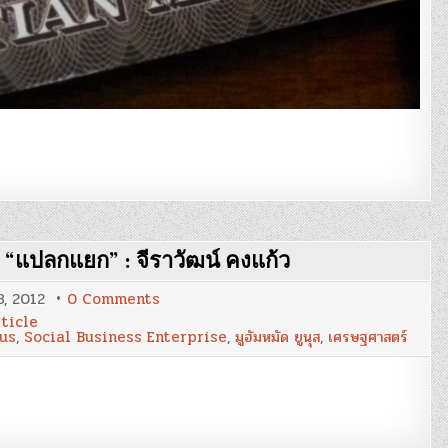
ู้ “แปลกแยก” : จีราวัฒน์ คงแก้ว
on
3, 2012
0 Comments
“มู
ticle
ฮัม
us
,
Social Business Enterprise
,
มูฮัมหมัด ยูนุส
,
เศรษฐศาสตร์
หมัด
ยู
นุส”
นัก
แก้
ปัญหา
สังคม