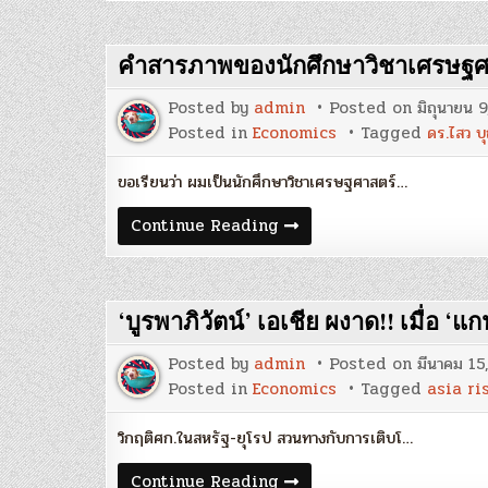
หมัด
ยู
นุส”
นัก
คำสารภาพของนักศึกษาวิชาเศรษฐศา
แก้
ปัญหา
สังคม
Posted by
admin
Posted on
มิถุนายน 
ผู้
“แปลก
Posted in
Economics
Tagged
ดร.ไสว บ
แยก”
:
จี
ขอเรียนว่า ผมเป็นนักศึกษาวิชาเศรษฐศาสตร์…
รา
วัฒน์
คำ
Continue Reading
คง
สารภาพ
แก้ว
ของ
นักศึกษา
วิชา
เศรษฐศาสตร์
‘บูรพาภิวัตน์’ เอเชีย ผงาด!! เมื่อ ‘
:
ดร.ไสว
บุญ
Posted by
admin
Posted on
มีนาคม 15
มา
Posted in
Economics
Tagged
asia ri
วิกฤติศก.ในสหรัฐ-ยุโรป สวนทางกับการเติบโ…
‘บูร
Continue Reading