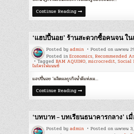
‘นวัตกรรม
Continue Reading
ทางการ
เงิน’
กับ
‘โศกนาฏกรรม
ร่วม
‘แฮปปี้นอย’ ร้านสะดวกซื้อคนจน ในแ
สมัย’
:
ดร.ไสว
Posted by
admin
Posted on
เมษายน 29
บุญ
มา
Posted in
Economics
,
Recommended Ar
Tagged
BAM AQUINO
,
microcredit
,
Social 
ไมโครไฟแนนซ์
แฮปปี้นอย ‘ผลิตผลธุรกิจน้ำดีแห่งเม…
‘แฮปปี้
Continue Reading
นอย’
ร้าน
สะดวก
ซื้อ
คนจน
‘บทบาท – บทเรียนธนาคารกลาง’ เมื่
ใน
แดน
‘ตา
Posted by
admin
Posted on
เมษายน 3,
กา