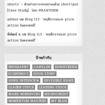
shorts’ – ตัวอย่างการเทรดขาลงด้วย short/put
[Case Study] : โดย PHANTORM
admin
บน
Blog 113 : ‘พฤติกรรมและ price
action ในตลาดหมี’
พิพัฒน์ ส.
บน
Blog 113 : ‘พฤติกรรมและ price
action ในตลาดหมี’
ป้ายกำกับ
BIOGRAPHY
CANSLIM
DOWNTREND
ECONOMICS
GOOD STORY
GURU INTERVIEW
INVISIBLE HAND
LEADER STOCK
LEADING STOCK
MARK MINERVINI
MICROCREDIT
MOMENTUM MASTERS
MY BLOG