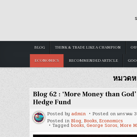
Skip
to
S
content
BLOG
THINK & TRADE LIKE A CHAMPION
OU
ECONOMICS
RECOMMENDED ARTICLE
GOO
หมวดหม
Blog 62 : ‘More Money than God’
Hedge Fund
Posted by
admin
Posted on
มกราคม 3
Posted in
Blog
,
Books
,
Economics
Tagged
books
,
George Soros
,
More M