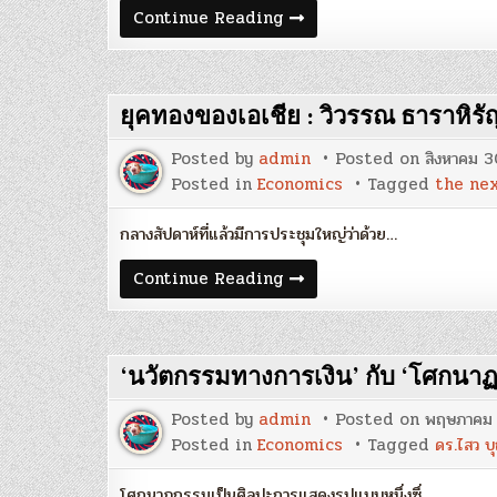
เงินเฟ้อ
Continue Reading
น่า
กลัว
จริง
หรือ?
:
ยุคทองของเอเชีย : วิวรรณ ธาราหิรั
ไพบูลย์
กิตติ
ศรี
Posted by
admin
Posted on
สิงหาคม 3
กังวาน
Posted in
Economics
Tagged
the nex
กลางสัปดาห์ที่แล้วมีการประชุมใหญ่ว่าด้วย…
ยุค
Continue Reading
ทอง
ของ
เอเชีย
:
วิ
‘นวัตกรรมทางการเงิน’ กับ ‘โศกนาฏ
วรรณ
ธารา
หิรัญ
Posted by
admin
Posted on
พฤษภาคม 
โชติ
Posted in
Economics
Tagged
ดร.ไสว บ
โศกนาฏกรรมเป็นศิลปะการแสดงรูปแบบหนึ่งซึ่…