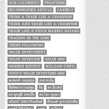
OUR COLUMNIST
PHANTORM
RECOMMENDED ARTICLE
SANDELS
THINK & TRADE LIKE A CHAMPION
THINK AND TRADE LIKE A CHAMPION
TRADE LIKE A STOCK MARKET WIZARD
TRADING IN THE ZONE
TREND FOLLOWING
VALUE INVESTMENT
VALUE INVESTOR
VALUE WAY
WARREN BUFFETT
WILLIAM O'NEIL
YOYO’S VALUE INVESTING WAY
คเชนทร์ เบญจกุล
งบการเงิน
จิตวิทยาการลงทุน
จีน
ดร.นิเวศน์
ดร.ศุภวุฒิ สายเชื้อ
ดร.ไสว บุญมา
นรินทร์ โอฬารกิจอนันต์
พีรพงศ์ สุวรรณโภคิน
มนตรี นิพิฐวิทยา
ลงทุน
ลูกอีสาน