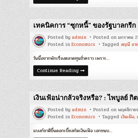
พา
ภิ
วัต
น์’
เอเชีย
เทคนิคการ “ซุกหนี้” ของรัฐบาลกรีก
ผงาด!!
เมื่อ
‘แกน
Posted by
admin
Posted on
มกราคม 2
อำนาจ’
สลับ
Posted in
Economics
Tagged
สฤณี อาช
ขั้ว
:
ประกาย
วันนี้อยากพักเรื่องตลาดทุนชั่วคราว เพราะ…
ดาว
แบ่ง
เทคนิค
Continue Reading
สัน
การ
เที
“ซุก
ยะ
หนี้”
ของ
รัฐบาล
เงินเฟ้อน่ากลัวจริงหรือ? : ไพบูลย์ กิ
กรีก
:
สฤณี
Posted by
admin
Posted on
พฤศจิกายน
อา
ชวา
Posted in
Economics
Tagged
เงินเฟ้อ
,
นันท
กุล
แบงก์ชาติขึ้นดอกเบี้ยสกัดเงินเฟ้อ เอกชนบ…