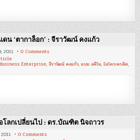
‘โศกนาฏกรรม
ร่วม
สมัย’
:
ดร.ไสว
บุญ
มา
ดน ‘ตากาล็อก’ : จีราวัฒน์ คงแก้ว
on
, 2011
0 Comments
‘แฮปปี้
ticle
นอย’
Business Enterprise
,
จีราวัฒน์ คงแก้ว
,
แบม อคีโน
,
ไมโครเครดิต
,
ร้าน
สะดวก
ซื้อ
คนจน
ใน
แดน
‘ตา
กา
ล็อก’
:
จี
รา
วัฒน์
อโลกเปลี่ยนไป : ดร.บัณฑิต นิจถาวร
คง
แก้ว
on
 2011
0 Comments
‘บทบาท