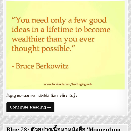
–
หัวใจ
ของ
ผล
ตอบแทน
ที่
ดี
สัญญาณของการขาดโฟกัส คือการที่เราไม่รู้ว…
Blog
Continue Reading
81
:
‘Focus’
–
หัวใจ
Blog 78 : ตัวอย่างเนื้อหาหนังสือ ‘Momentum