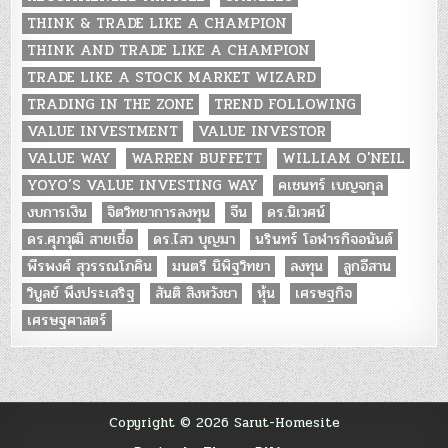
THINK & TRADE LIKE A CHAMPION
THINK AND TRADE LIKE A CHAMPION
TRADE LIKE A STOCK MARKET WIZARD
TRADING IN THE ZONE
TREND FOLLOWING
VALUE INVESTMENT
VALUE INVESTOR
VALUE WAY
WARREN BUFFETT
WILLIAM O'NEIL
YOYO’S VALUE INVESTING WAY
คเชนทร์ เบญจกุล
งบการเงิน
จิตวิทยาการลงทุน
จีน
ดร.นิเวศน์
ดร.ศุภวุฒิ สายเชื้อ
ดร.ไสว บุญมา
นรินทร์ โอฬารกิจอนันต์
พีรพงศ์ สุวรรณโภคิน
มนตรี นิพิฐวิทยา
ลงทุน
ลูกอีสาน
วิบูลย์ พึงประเสริฐ
สันติ สิงหวังชา
หุ้น
เศรษฐกิจ
เศรษฐศาสตร์
Copyright © 2026 Sarut-Homesite