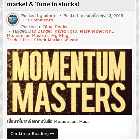
market & Tune in stocks!
Posted by
admin
Posted on
พฤศจิกายน 13, 2015
on
0 Comments
Blog
Posted in
Blog
,
Books
56
Tagged
Dan Zanger
,
david ryan
,
Mark Minervini
,
:
Momentum Masters
,
My Blog
,
‘อย่า
Trade Like a Stock Market Wizard
กลัว
ตลาด
เกิน
ไป’
–
Tune
out
market
&
Tune
in
stocks!
เนื้อหาที่น่าสนใจจากหนังสือ Momentum Mas…
Blog
Continue Reading
56