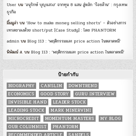
User
บน
‘อนุรักษ์ บุญแสวง’ จากทุน 8 แสน สู่หลัก ‘ร้อยล้าน’ : กรุงเทพ
ธุรกิจ
มิ้มมูล่า
บน
‘How to make money selling shorts’ – ตัวอย่างการ
เทรดขาลงด้วย short/put [Case Study] : โดย PHANTORM
admin
บน
Blog 113 : ‘พฤติกรรมและ price action ในตลาดหมี’
พิพัฒน์ ส.
บน
Blog 113 : ‘พฤติกรรมและ price action ในตลาดหมี’
ป้ายกำกับ
BIOGRAPHY
CANSLIM
DOWNTREND
ECONOMICS
GOOD STORY
GURU INTERVIEW
INVISIBLE HAND
LEADER STOCK
LEADING STOCK
MARK MINERVINI
MICROCREDIT
MOMENTUM MASTERS
MY BLOG
OUR COLUMNIST
PHANTORM
RECOMMENDED ARTICLE
SANDELS