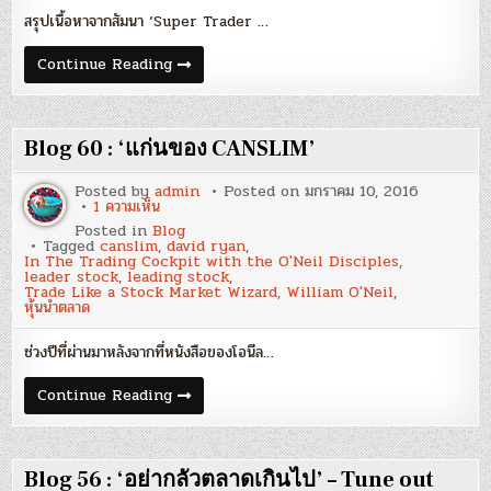
หาสั
สรุปเนื้อหาจากสัมนา ‘Super Trader …
มนา
‘Super
Trader
Blog
Continue Reading
Tactics
70
for
:
Triple-
สรุป
Digit
เนื้อ
Returns’
หาสั
Blog 60 : ‘แก่นของ CANSLIM’
โดย
มนา
Mark
‘Super
Minervini
Trader
Posted by
admin
Posted on
มกราคม 10, 2016
และ
Tactics
บน
1 ความเห็น
David
for
Blog
Ryan
Posted in
Blog
Triple-
60
Tagged
canslim
,
david ryan
,
Digit
:
In The Trading Cockpit with the O'Neil Disciples
,
Returns’
‘แก่น
leader stock
,
leading stock
,
โดย
ของ
Trade Like a Stock Market Wizard
,
William O'Neil
,
Mark
CANSLIM’
หุ้นนำตลาด
Minervini
และ
David
ช่วงปีที่ผ่านมาหลังจากที่หนังสือของโอนีล…
Ryan
Blog
Continue Reading
60
:
‘แก่น
ของ
CANSLIM’
Blog 56 : ‘อย่ากลัวตลาดเกินไป’ – Tune out