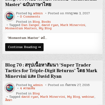
ของ
ผล
Master’ ฉบับภาษาไทย
ตอบแทน
ที่
Posted by
admin
Posted on
กรกฎาคม 3, 2017
ดี
on
0 Comments
Blog
Posted in
Blog
,
Books
78
Tagged
Dan Zanger
,
david ryan
,
Mark Minervini
,
:
Momentum Masters
,
My Blog
ตัวอย่าง
เนื้อหา
หนังสือ
‘Momentum Master’ ฉบั…
‘Momentum
Master’
ฉบับ
Blog
Continue Reading
ภาษา
78
ไทย
:
ตัวอย่าง
เนื้อหา
หนังสือ
Blog 70 : สรุปเนื้อหาสัมนา ‘Super Trader
‘Momentum
Master’
Tactics for Triple-Digit Returns’ โดย Mark
ฉบับ
Minervini และ David Ryan
ภาษา
ไทย
Posted by
admin
Posted on
กันยายน 27, 2016
บน
4 ความเห็น
Blog
Posted in
Blog
70
Tagged
david ryan
,
Mark Minervini
,
My Blog
,
webinar
,
:
สัมนา
สรุป
เนื้อ