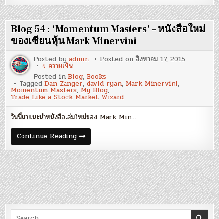
:
‘อย่า
กลัว
ตลาด
Blog 54 : ‘Momentum Masters’ – หนังสือใหม่
เกิน
ไป’
ของเซียนหุ้น Mark Minervini
–
Tune
Posted by
admin
Posted on
สิงหาคม 17, 2015
out
บน
4 ความเห็น
market
Blog
&
Posted in
Blog
,
Books
54
Tune
Tagged
Dan Zanger
,
david ryan
,
Mark Minervini
,
:
in
Momentum Masters
,
My Blog
,
‘Momentum
stocks!
Trade Like a Stock Market Wizard
Masters’
–
หนังสือ
วันนี้มาแนะนำหนังสือเล่มใหม่ของ Mark Min…
ใหม่
ของ
เซียน
Blog
Continue Reading
หุ้น
54
Mark
:
Minervini
‘Momentum
Masters’
–
หนังสือ
ใหม่
ของ
เซียน
หุ้น
Mark
Search
Minervini