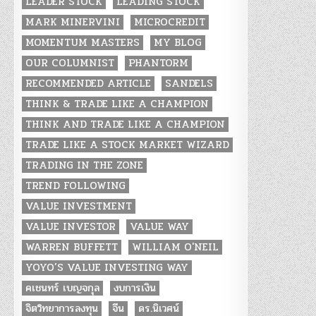
LEADER STOCK
LEADING STOCK
MARK MINERVINI
MICROCREDIT
MOMENTUM MASTERS
MY BLOG
OUR COLUMNIST
PHANTORM
RECOMMENDED ARTICLE
SANDELS
THINK & TRADE LIKE A CHAMPION
THINK AND TRADE LIKE A CHAMPION
TRADE LIKE A STOCK MARKET WIZARD
TRADING IN THE ZONE
TREND FOLLOWING
VALUE INVESTMENT
VALUE INVESTOR
VALUE WAY
WARREN BUFFETT
WILLIAM O'NEIL
YOYO’S VALUE INVESTING WAY
คเชนทร์ เบญจกุล
งบการเงิน
จิตวิทยาการลงทุน
จีน
ดร.นิเวศน์