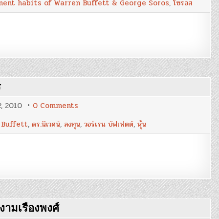
ent habits of Warren Buffett & George Soros
,
โซรอส
George
Soros
สุด
ยอด
Hedge
Fund
Manager
(ตอน
ที่
1)
ร
on
2, 2010
0 Comments
VI
Effect
Buffett
,
ดร.นิเวศน์
,
ลงทุน
,
วอร์เรน บัฟเฟตต์
,
หุ้น
:
ดร.นิเวศน์
เหม
วชิร
ว
รากร
งามเรืองพงศ์