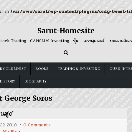
ol in
/var/www/sarut/wp-content/plugins/only-tweet-li
Sarut-Homesite
tock Trading , CANSLIM Investing , หุ้น – เศรษฐศาสตร์ – บทความคัดส
R COLUMNIST
BOOKS
TRADING & INVESTING
GURU INTE
D STORY
BIOGRAPHY
บ:
George Soros
นสูง’
on
 22, 2018
0 Comments
Blog
s
,
My Blog