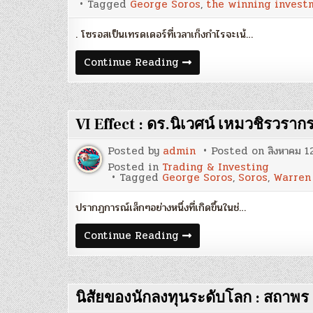
2)
Tagged
George Soros
,
the winning investm
. โซรอสเป็นเทรดเดอร์ที่เวลาเก็งกำไรจะเน้…
แนวคิด
Continue Reading
ของ
George
Soros
สุด
ยอด
VI Effect : ดร.นิเวศน์ เหมวชิรวราก
Hedge
Fund
Manager
Posted by
admin
Posted on
สิงหาคม 1
(ตอน
ที่
Posted in
Trading & Investing
1)
Tagged
George Soros
,
Soros
,
Warren 
ปรากฏการณ์เล็กๆอย่างหนึ่งที่เกิดขึ้นในช่…
VI
Continue Reading
Effect
:
ดร.นิเวศน์
เหม
วชิร
นิสัยของนักลงทุนระดับโลก : สถาพร 
ว
รากร