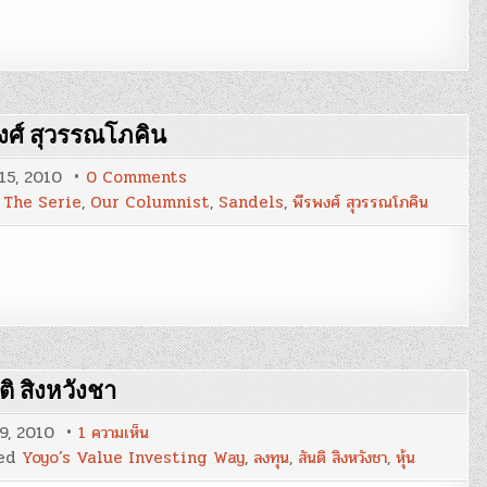
โอฬาร
กิจ
อนันต์
พงศ์ สุวรรณโภคิน
on
15, 2010
0 Comments
HR
 The Serie
,
Our Columnist
,
Sandels
,
พีรพงศ์ สุวรรณโภคิน
The
Serie
:
Part
2
:
HRD
:
พีร
พงศ์
สุวรรณ
โภคิน
ิ สิงหวังชา
บน
9, 2010
1 ความเห็น
สำรวจ
ed
Yoyo’s Value Investing Way
,
ลงทุน
,
สันติ สิงหวังชา
,
หุ้น
ความ
ผิด