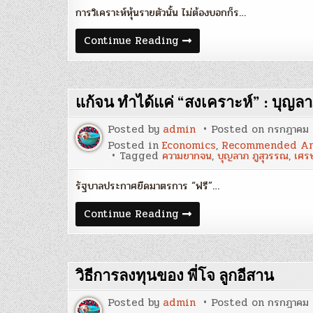
โภคิน
การวิเคราะห์หุ้นรายตัวนั้น ไม่ต้องบอกก็ร…
สำรวจ
Continue Reading
ความ
ผิด
พลาด
ของ
ตัว
แก้จน ทำได้แค่ “สงเคราะห์” : บุญล
เอง
:
สันติ
Posted by
admin
Posted on
กรกฎาคม 
สิงห
วังชา
Posted in
Economics
,
Recommended Ar
Tagged
ความยากจน
,
บุญลาภ ภูสุวรรณ
,
เศร
รัฐบาลประกาศยืดมาตรการ “ฟรี”…
แก้
Continue Reading
จน
ทำได้
แค่
“สงเคราะห์”
:
วิธีการลงทุนของ พี่โจ ลูกอีสาน
บุญ
ลาภ
ภู
Posted by
admin
Posted on
กรกฎาคม 
สุวรรณ