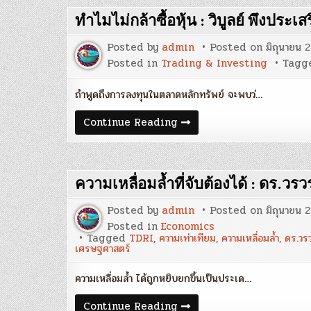
วิธี
จัดการ
ทำไมไม่กล้าซื้อหุ้น : วิบูลย์ พึงประเส
ของ
กลุ่ม
การ
Posted by
admin
Posted on
มิถุนายน 
เงิน
ชุมชน
Posted in
Trading & Investing
Tagg
;
ข้อคิด
จาก
ถ้าพูดถึงการลงทุนในตลาดหลักทรัพย์ จะพบว่…
การ
ลงพื้น
ทำไม
Continue Reading
ที่
ไม่
:
กล้า
สฤณี
ซื้อ
อา
หุ้น
ชวา
:
นันท
ความเหลื่อมล้ำที่จับต้องได้ : ดร.ว
วิบูลย์
กุล
พึง
ประเสริฐ
Posted by
admin
Posted on
มิถุนายน 
Posted in
Economics
Tagged
TDRI
,
ความเท่าเทียม
,
ความเหลื่อมล้ำ
,
ดร.วร
เศรษฐศาสตร์
ความเหลื่อมล้ำ ได้ถูกหยิบยกขึ้นเป็นประเด…
ความ
Continue Reading