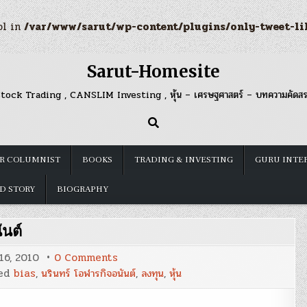
ol in
/var/www/sarut/wp-content/plugins/only-tweet-li
Sarut-Homesite
tock Trading , CANSLIM Investing , หุ้น – เศรษฐศาสตร์ – บทความคัดส
R COLUMNIST
BOOKS
TRADING & INVESTING
GURU INTE
D STORY
BIOGRAPHY
ันต์
on
16, 2010
0 Comments
Recency
ed
bias
,
นรินทร์ โอฬารกิจอนันต์
,
ลงทุน
,
หุ้น
Bias
:
นรินทร์