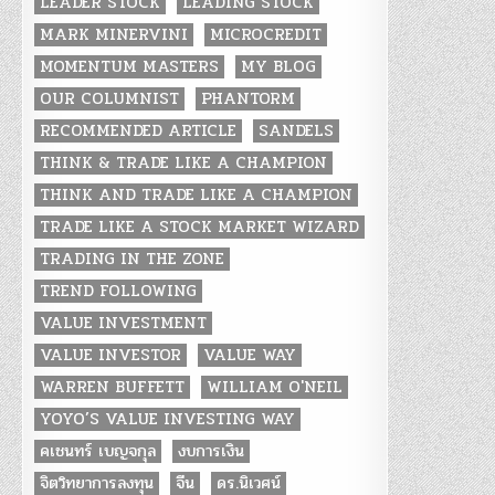
LEADER STOCK
LEADING STOCK
MARK MINERVINI
MICROCREDIT
MOMENTUM MASTERS
MY BLOG
OUR COLUMNIST
PHANTORM
RECOMMENDED ARTICLE
SANDELS
THINK & TRADE LIKE A CHAMPION
THINK AND TRADE LIKE A CHAMPION
TRADE LIKE A STOCK MARKET WIZARD
TRADING IN THE ZONE
TREND FOLLOWING
VALUE INVESTMENT
VALUE INVESTOR
VALUE WAY
WARREN BUFFETT
WILLIAM O'NEIL
YOYO’S VALUE INVESTING WAY
คเชนทร์ เบญจกุล
งบการเงิน
จิตวิทยาการลงทุน
จีน
ดร.นิเวศน์