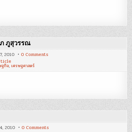
พลาด
ของ
ตัว
เอง
:
สันติ
สิงห
วังชา
าภ ภูสุวรรณ
on
7, 2010
0 Comments
แก้
ticle
จน
ษฐกิจ
,
เศรษฐศาสตร์
ทำได้
แค่
“สงเคราะห์”
:
บุญ
ลาภ
ภู
สุวรรณ
on
4, 2010
0 Comments
วิธี