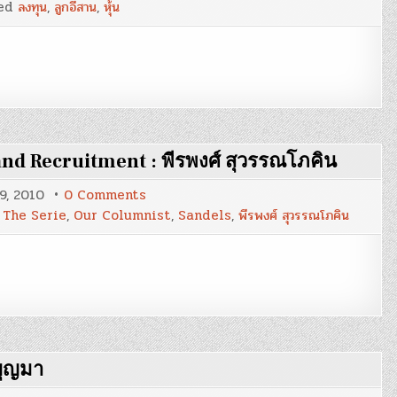
ed
ลงทุน
,
ลูกอีสาน
,
หุ้น
การ
ลงทุน
ของ
พี่
โจ
ลูก
อีสาน
 and Recruitment : พีรพงศ์ สุวรรณโภคิน
on
29, 2010
0 Comments
HR
 The Serie
,
Our Columnist
,
Sandels
,
พีรพงศ์ สุวรรณโภคิน
The
Serie
:
Part
1
:
Selection
and
Recruitment
:
พีร
พงศ์
 บุญมา
สุวรรณ
โภคิน