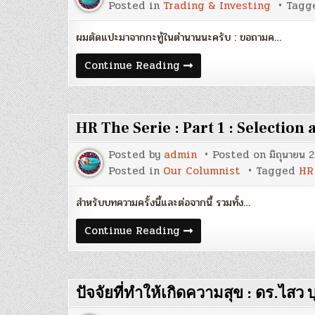
Posted in
Trading & Investing
Tagg
ผมตัดแปะมาจากกะทู้ในตำนานนะครับ : ขอถามค…
วิธี
Continue Reading
การ
ลงทุน
ของ
พี่
โจ
HR The Serie : Part 1 : Selection
ลูก
อีสาน
Posted by
admin
Posted on
มิถุนายน 
Posted in
Our Columnist
Tagged
HR
สำหรับบทความครั้งนี้และต่อจากนี้ รวมทั้ง…
HR
Continue Reading
The
Serie
:
Part
1
ปัจจัยที่ทำให้เกิดความสุข : ดร.ไสว
:
Selection
and