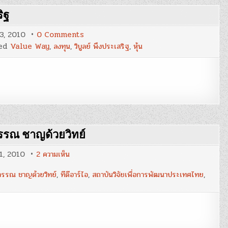
ข้อคิด
ริฐ
จาก
การ
ลงพื้น
on
23, 2010
0 Comments
ที่
ทำไม
:
ed
Value Way
,
ลงทุน
,
วิบูลย์ พึงประเสริฐ
,
หุ้น
ไม่
สฤณี
กล้า
อา
ซื้อ
ชวา
หุ้น
นันท
:
กุล
วิบูลย์
พึง
ประเสริฐ
รวรรณ ชาญด้วยวิทย์
บน
21, 2010
2 ความเห็น
ความ
เหลื่อม
วรรณ ชาญด้วยวิทย์
,
ทีดีอาร์ไอ
,
สถาบันวิจัยเพื่อการพัฒนาประเทศไทย
,
ล้ำ
ที่
จับ
ต้อง
ได้
:
ดร.วร