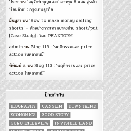
User
บน
‘อนุรักษ์ บุญแสวง’ จากทุน 8 แสน สู่หลัก
‘ร้อยล้าน’ : กรุงเทพธุรกิจ
มิ้มมูล่า
บน
‘How to make money selling
shorts’ – ตัวอย่างการเทรดขาลงด้วย short/put
[Case Study] : โดย PHANTORM
admin
บน
Blog 113 : ‘พฤติกรรมและ price
action ในตลาดหมี’
พิพัฒน์ ส.
บน
Blog 113 : ‘พฤติกรรมและ price
action ในตลาดหมี’
ป้ายกำกับ
BIOGRAPHY
CANSLIM
DOWNTREND
ECONOMICS
GOOD STORY
GURU INTERVIEW
INVISIBLE HAND