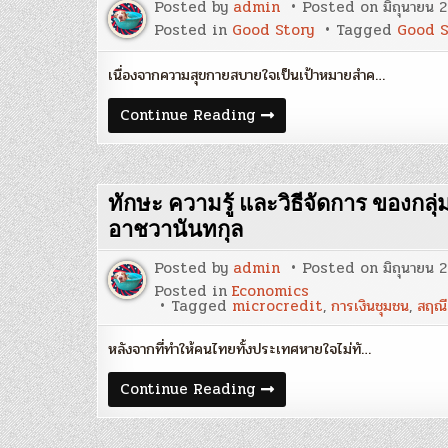
Posted by
admin
Posted on
มิถุนายน 
Recruitment
:
Posted in
Good Story
Tagged
Good S
พีร
พงศ์
สุวรรณ
เนื่องจากความสุขกายสบายใจเป็นเป้าหมายสำค…
โภคิน
ปัจจัย
Continue Reading
ที่
ทำให้
เกิด
ความ
สุข
ทักษะ ความรู้ และวิธีจัดการ ของกลุ่
:
ดร.ไสว
อาชวานันทกุล
บุญ
มา
Posted by
admin
Posted on
มิถุนายน 
Posted in
Economics
Tagged
microcredit
,
การเงินชุมชน
,
สฤณี
หลังจากที่ทำให้คนไทยทั้งประเทศหายใจไม่ทั…
ทักษะ
Continue Reading
ความ
รู้
และ