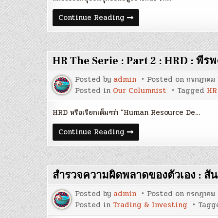
Recency
Continue Reading
Bias
:
นรินทร์
โอฬาร
กิจ
HR The Serie : Part 2 : HRD : พีร
อนันต์
Posted by
admin
Posted on
กรกฎาคม 
Posted in
Our Columnist
Tagged
HR
HRD หรือเรียกเต็มๆว่า “Human Resource De…
HR
Continue Reading
The
Serie
:
Part
2
สำรวจความผิดพลาดของตัวเอง : สันต
:
HRD
:
Posted by
admin
Posted on
กรกฎาคม 
พีร
พงศ์
Posted in
Trading & Investing
Tagg
สุวรรณ