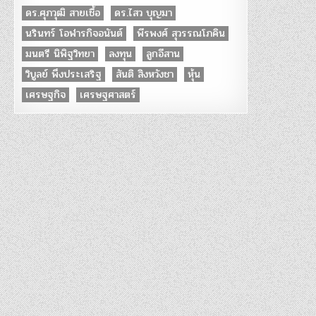
ดร.ศุภวุฒิ สายเชื้อ
ดร.ไสว บุญมา
นรินทร์ โอฬารกิจอนันต์
พีรพงศ์ สุวรรณโภคิน
มนตรี นิพิฐวิทยา
ลงทุน
ลูกอีสาน
วิบูลย์ พึงประเสริฐ
สันติ สิงหวังชา
หุ้น
เศรษฐกิจ
เศรษฐศาสตร์