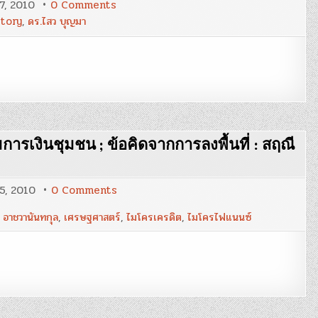
on
27, 2010
0 Comments
ปัจจัย
tory
,
ดร.ไสว บุญมา
ที่
ทำให้
เกิด
ความ
สุข
:
ดร.ไสว
บุญ
มา
มการเงินชุมชน ; ข้อคิดจากการลงพื้นที่ : สฤณี
on
25, 2010
0 Comments
ทักษะ
ความ
 อาชวานันทกุล
,
เศรษฐศาสตร์
,
ไมโครเครดิต
,
ไมโครไฟแนนซ์
รู้
และ
วิธี
จัดการ
ของ
กลุ่ม
การ
เงิน
ชุมชน
;