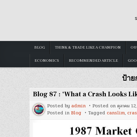
Skip
to
S
content
BLOG
THINK & TRADE LIKE A CHAMPION
OU
ECONOMICS
RECOMMENDED ARTICLE
GOO
ป้าย
Blog 87 : ‘What a Crash Looks L
Posted by
admin
Posted on
ตุลาคม 12
Posted in
Blog
Tagged
canslim
,
cra