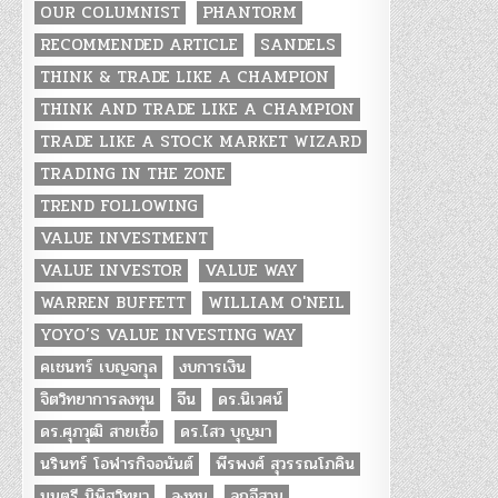
OUR COLUMNIST
PHANTORM
RECOMMENDED ARTICLE
SANDELS
THINK & TRADE LIKE A CHAMPION
THINK AND TRADE LIKE A CHAMPION
TRADE LIKE A STOCK MARKET WIZARD
TRADING IN THE ZONE
TREND FOLLOWING
VALUE INVESTMENT
VALUE INVESTOR
VALUE WAY
WARREN BUFFETT
WILLIAM O'NEIL
YOYO’S VALUE INVESTING WAY
คเชนทร์ เบญจกุล
งบการเงิน
จิตวิทยาการลงทุน
จีน
ดร.นิเวศน์
ดร.ศุภวุฒิ สายเชื้อ
ดร.ไสว บุญมา
นรินทร์ โอฬารกิจอนันต์
พีรพงศ์ สุวรรณโภคิน
มนตรี นิพิฐวิทยา
ลงทุน
ลูกอีสาน