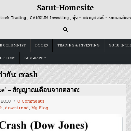
Sarut-Homesite
tock Trading , CANSLIM Investing , หุ้น – เศรษฐศาสตร์ – บทความคัดส
R COLUMNIST
BOOKS
TRADING & INVESTING
GURU INTE
D STORY
BIOGRAPHY
กำกับ:
crash
ike’ – สัญญาณเตือนจากตลาด!
on
, 2018
0 Comments
Blog
sh
,
downtrend
,
My Blog
87
:
‘What
a
Crash