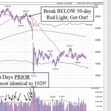
Looks
Like’
–
สัญญาณ
เตือน
จาก
ตลาด!