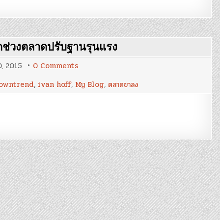
รดช่วงตลาดปรับฐานรุนแรง
on
0, 2015
0 Comments
Blog
58
owntrend
,
ivan hoff
,
My Blog
,
ตลาดขาลง
:
‘Crash’
–
แนวคิด
การ
เทรด
ช่วง
ตลาด
ปรับ
ฐาน
รุนแรง