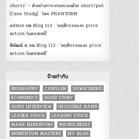
shorts’ – ตัวอย่างการเทรดขาลงด้วย short/put
[Case Study] : โดย PHANTORM
admin
บน
Blog 113 : ‘พฤติกรรมและ price
action ในตลาดหมี’
พิพัฒน์ ส.
บน
Blog 113 : ‘พฤติกรรมและ price
action ในตลาดหมี’
ป้ายกำกับ
BIOGRAPHY
CANSLIM
DOWNTREND
ECONOMICS
GOOD STORY
GURU INTERVIEW
INVISIBLE HAND
LEADER STOCK
LEADING STOCK
MARK MINERVINI
MICROCREDIT
MOMENTUM MASTERS
MY BLOG