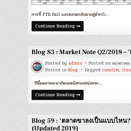
การที่ FTD fail และตลาดกลับมาอยู่ต่ำกว่า…
Blog
Continue Reading
87
:
‘What
a
Crash
Blog 83 : Market Note Q2/2018 – ‘
Looks
Like’
–
Posted by
admin
Posted on
พฤษภาคม 
สัญญาณ
เตือน
Posted in
Blog
Tagged
canslim
,
cra
จาก
ตลาด!
ปีนี้ผมอาจจะมาอัพเดตน้อยลงหน่อยนะ…
Blog
Continue Reading
83
:
Market
Note
Q2/2018
Blog 59 : ‘ตลาดขาลงเป็นแบบไหน?’
–
‘Little
(Updated 2019)
Bear