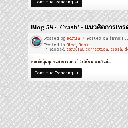
Blog
Continue Reading
59
:
‘ตลาด
ขา
ลง
Blog 58 : ‘Crash’ – แนวคิดการเท
เป็น
แบบ
ไหน?’
Posted by
admin
Posted on
ธันวาคม 1
–
Case
Posted in
Blog
,
Books
Study
Tagged
canslim
,
correction
,
crash
,
d
ตลาด
หุ้น
คนเล่นหุ้นทุกคนสามารถทำกำไรได้มากมายในช่…
เม
กา
เทียบ
Blog
Continue Reading
กับ
58
SET
:
(Updated
‘Crash’
2019)
–
แนวคิด
การ
เทรด
ช่วง
ตลาด
ปรับ
ฐาน
รุนแรง