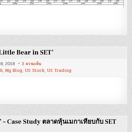
Little Bear in SET’
บน
8, 2018
3 ความเห็น
Blog
sh
,
My Blog
,
US Stock
,
US Trading
83
:
Market
Note
Q2/2018
–
‘Little
Bear
in
SET’
 – Case Study ตลาดหุ้นเมกาเทียบกับ SET