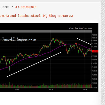
on
, 2016
0 Comments
Blog
59
owntrend
,
leader stock
,
My Blog
,
ตลาดขาลง
:
‘ตลาด
ขา
ลง
เป็น
แบบ
ไหน?’
–
Case
Study
ตลาด
หุ้น
เม
กา
เทียบ
กับ
SET
(Updated
2019)