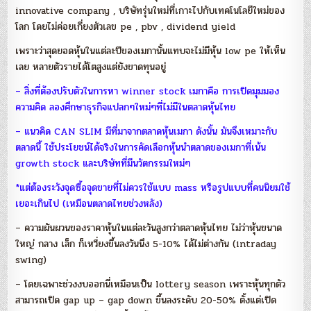
innovative company , บริษัทรุ่นใหม่ที่เกาะไปกับเทคโนโลยีใหม่ของ
โลก โดยไม่ค่อยเกี่ยงตัวเลข pe , pbv , dividend yield
เพราะว่าสุดยอดหุ้นในแต่ละปีของเมกานั้นแทบจะไม่มีหุ้น low pe ให้เห็น
เลย หลายตัวรายได้โตสูงแต่ยังขาดทุนอยู่
– สิ่งที่ต้องปรับตัวในการหา winner stock เมกาคือ การเปิดมุมมอง
ความคิด ลองศึกษาธุรกิจแปลกๆใหม่ๆที่ไม่มีในตลาดหุ้นไทย
– แนวคิด CAN SLIM มีที่มาจากตลาดหุ้นเมกา ดังนั้น มันจึงเหมาะกับ
ตลาดนี้ ใช้ประโยชน์ได้จริงในการคัดเลือกหุ้นนำตลาดของเมกาที่เน้น
growth stock และบริษัทที่มีนวัตกรรมใหม่ๆ
*แต่ต้องระวังจุดซื้อจุดขายที่ไม่ควรใช้แบบ mass หรือรูปแบบที่คนนิยมใช้
เยอะเกินไป (เหมือนตลาดไทยช่วงหลัง)
– ความผันผวนของราคาหุ้นในแต่ละวันสูงกว่าตลาดหุ้นไทย ไม่ว่าหุ้นขนาด
ใหญ่ กลาง เล็ก ก็เหวี่ยงขึ้นลงวันนึง 5-10% ได้ไม่ต่างกัน (intraday
swing)
– โดยเฉพาะช่วงงบออกนี่เหมือนเป็น lottery season เพราะหุ้นทุกตัว
สามารถเปิด gap up – gap down ขึ้นลงระดับ 20-50% ตั้งแต่เปิด