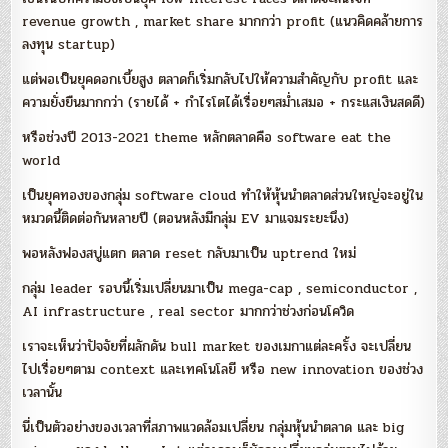
revenue growth , market share มากกว่า profit (แนวคิดคล้ายการ
ลงทุน startup)
แต่พอเป็นยุคดอกเบี้ยสูง ตลาดก็เริ่มกลับไปให้ความสำคัญกับ profit และ
ความยั่งยืนมากกว่า (รายได้ + กำไรโตได้เรื่อยๆสม่ำเสมอ + กระแสเงินสดดี)
หรือช่วงปี 2013-2021 theme หลักตลาดคือ software eat the
world
เป็นยุคทองของกลุ่ม software cloud ทำให้หุ้นนำตลาดส่วนใหญ่จะอยู่ใน
หมวดนี้ติดต่อกันหลายปี (ตอนหลังมีกลุ่ม EV มาแจมระยะนึง)
พอหลังฟองสบู่แตก ตลาด reset กลับมาเป็น uptrend ใหม่
กลุ่ม leader รอบนี้เริ่มเปลี่ยนมาเป็น mega-cap , semiconductor ,
AI infrastructure , real sector มากกว่าช่วงก่อนโควิด
เราจะเห็นว่าปัจจัยที่ผลักดัน bull market ของเมกาแต่ละครั้ง จะเปลี่ยน
ไปเรื่อยๆตาม context และเทคโนโลยี หรือ new innovation ของช่วง
เวลานั้น
นี่เป็นตัวอย่างของเวลาที่สภาพแวดล้อมเปลี่ยน กลุ่มหุ้นนำตลาด และ big