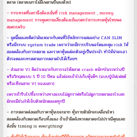
ตลาด (ตลาดเมกาไม่มีเพดานขึ้นลงด้วย)
– การเทรดที่เมกาจึงต้องเน้นที่ risk management , money
management การคุมความเสี่ยงต้องเข้มงวดกว่าการเทรดหุ้นไทยพอ
สมควรครับ
– จุดนี้ผมเลยคิดว่ามันเหมาะกับคนที่ใช้หลักการผสมอย่าง CAN SLIM
หรือมีระบบ system trade เพราะว่าจะมีการปรับพอร์ตและคุม risk ให้
สอดคล้องกับภาวะตลาด และราคาหุ้นแต่ละตัวอยู่เป็นประจำ ทำให้น่าจะเอา
ตัวรอดและเทรดตามภาวะตลาดไปได้เรื่อยๆ
– ส่วนสาย VI คิดว่าเหมาะกับการรอให้ตลาด crash หนักๆในระหว่างปี
หรือวิกฤตแบบ 5 ปี 10 ปีหน แล้วค่อยเข้าไปเก็บหุ้นดีๆ (แบบปู่บัฟเฟตต์
หรือเซียนสาย VI ของเมกา)
เพราะถ้ารีบไปซื้อระหว่างทางแบบไม่ดูกราฟหรือไม่ดูภาวะตลาดอะไรเลย
มักจะมีช่วงให้เจ็บตัวหนักตลอดทุกปี
– ภาวะตลาดส่งผลกับราคาหุ้นเยอะมาก หุ้นรายตัวมักจะเคลื่อนไหว
สอดคล้องกับตลาดเกือบทั้งแผง ถ้าเข้าผิดจังหวะตลาดจะไม่ปราณีคุณเลย
ดังนั้น timing is everything!
– หุ้นมีให้เลือกเยอะ หุ้นเด้งแต่ละปีก็มีเยอะมาก นวัตกรรมและเทคโนโลยี