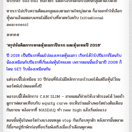
winner ของ bull market แต่ละรอบก็มักจะเปลี่ยนกลุ่มตามไปด้วย
หากเราไม่ปรับความคิดและมุมมองตามภาพใหญ่ตลาด ก็อาจจะทำให้เลือก
หุ้นมาแล้วผลตอบแทนไม่ดีอย่างที่คาดหวังครับ (situational
awareness)
####
‘สรุปข้อคิดการเทรดหุ้นเมกาปีแรก และหุ้นเทพปี 2018’
ปี 2018 เป็นปีแรกที่ผมไปลองเทรดหุ้นเมกา เรียกได้ว่าไปปีแรกก็โดนรับ
น้องเหมือนกับปีแรกที่เริ่มเล่นหุ้นไทยเลย เพราะตอนนั้นเข้ามาปี 2008 ก็
โดน SET รับน้องเหมือนกัน
แต่รอบนี้ไม่เหมือน 10 ปีก่อนที่ยังไม่มีหลักการอะไรเลยได้แต่ถือหุ้นไว้จน
พอร์ตพังไปตลอดทั้งปี
พอรอบนี้ได้หลักการ CAN SLIM – สายผสมก็ช่วยให้เอาตัวรอดได้ โดยถ้า
ดูกราฟตลาดเทียบกับ equity curve จะเห็นว่าผมล้างพอร์ตช่วงต้นเดือน
กันยายน หลังจากที่ NASDAQ ทำ new high แล้วเริ่มย่อแรง
ตอนนั้นหุ้นในพอร์ตร่วงแรงจนหลุด stop กันเกือบทุกตัว หลังจากนั้นตลาด
ก็ยื้อๆอยู่ซักพักก่อนที่จะเริ่มพังจริงเมื่อเข้าเดือนตุลาคม