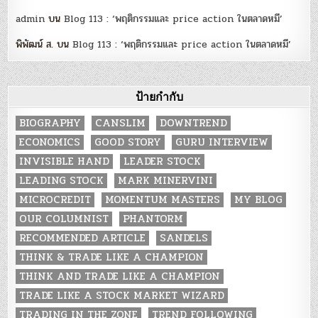
admin
บน
Blog 113 : ‘พฤติกรรมและ price action ในตลาดหมี’
พิพัฒน์ ส.
บน
Blog 113 : ‘พฤติกรรมและ price action ในตลาดหมี’
ป้ายกำกับ
BIOGRAPHY
CANSLIM
DOWNTREND
ECONOMICS
GOOD STORY
GURU INTERVIEW
INVISIBLE HAND
LEADER STOCK
LEADING STOCK
MARK MINERVINI
MICROCREDIT
MOMENTUM MASTERS
MY BLOG
OUR COLUMNIST
PHANTORM
RECOMMENDED ARTICLE
SANDELS
THINK & TRADE LIKE A CHAMPION
THINK AND TRADE LIKE A CHAMPION
TRADE LIKE A STOCK MARKET WIZARD
TRADING IN THE ZONE
TREND FOLLOWING