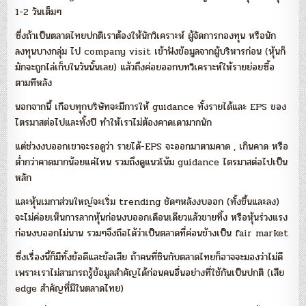
1-2 วันเต็มๆ
ซึ่งถ้าเป็นตลาดไทยปกติเราต้องให้นักวิเคราะห์ ผู้จัดการกองทุน หรือนัก
ลงทุนบางกลุ่ม ไป company visit เข้าฟังข้อมูลจากผู้บริหารก่อน (หุ้นก็
มักจะถูกไล่เก็บในวันนั้นเลย) แล้วถึงค่อยออกบทวิเคราะห์ให้รายย่อยซื้อ
ตามทีหลัง
นอกจากนี้ เกือบทุกบริษัทจะมีการให้ guidance ทั้งรายได้และ EPS ของ
ไตรมาสต่อไปและทั้งปี ทำให้เราไม่ต้องคาดเดามากนัก
แต่ช่วงงบออกเขาจะรอดูว่า รายได้-EPS จะออกมาตามคาด , เกินคาด หรือ
ต่ำกว่าคาดมากน้อยแค่ไหน รวมถึงดูแนวโน้ม guidance ไตรมาสต่อไปเป็น
หลัก
และหุ้นเมกาส่วนใหญ่จะเริ่ม trending ชัดๆหลังงบออก (ทั้งขึ้นและลง)
จะไม่ค่อยเห็นการลากหุ้นก่อนงบออกเดือนเดียวแล้วขายทิ้ง หรือหุ้นร่วงแรง
ก่อนงบออกไม่นาน รวมๆจึงถือได้ว่าเป็นตลาดที่ค่อนข้างเป็น fair market
ซึ่งเรื่องนี้ก็มีทั้งข้อดีและข้อเสีย ถ้าคนที่ชินกับตลาดไทยก็อาจจะมองว่าไม่ดี
เพราะเราไม่สามารถรู้ข้อมูลสำคัญได้ก่อนคนอื่นอย่างที่ใช้กันเป็นปกติ (เสีย
edge สำคัญที่มีในตลาดไทย)