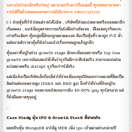
วงการไม่ว่าจะเล็กหรือใหญ่ พยายามปรับมาใช้โมเดลนี้ ทุกคนพยายามหา
รายได้ที่สม่ำเสมอและคาดการณ์ได้จากการ subscription
(-) ส่วนหุ้นที่กำไรโตแต่รายได้ไม่โต , บริษัทที่ส่วนแบ่งตลาดหรือยอดสมาชิก
เริ่มลดลง , แนวโน้มอุตสาหกรรมเริ่มไม่ดีอย่างชัดเจน , มีโมเดลธุรกิจแบบ
เก่าหรือเดิมๆ หุ้นกลุ่มนี้มักจะถูกตลาดละเลย คือเป็นหุ้นที่ราคาถูก P/E ต่ำ
แต่หลายตัวราคาหุ้นก็ยังร่วงลงไปเรื่อยๆจนถูกแล้วถูกอีก
หุ้นเมกาที่อยู่ในช่วง growth stage มักจะเน้นยอดขายหรือ top line
growth เพราะมันแสดงให้เห็นว่าธุรกิจมีการเติบโตจริง สามารถแย่งส่วน
แบ่งตลาดหรือ disrupt ธุรกิจเก่าๆได้จริง
แต่เมื่อยังเป็นบริษัทเล็กก็จะมีค่าใช้จ่ายเพื่อลงทุนวิจัยและการตลาดที่คิดเป็น
สัดส่วนต่อยอดขายสูง (SG&A และ R&D สูง) จึงทำให้ช่วงที่ยังอยู่ใน
growth stage ยอดขายจะโตเยอะระดับ 40-60% yoy ทุกไตรมาส แต่
ก็ยังมีผลขาดทุนอยู่
…
Case Study หุ้น IPO & Growth Stock
ที่น่าสนใจ
ผมหยิบหุ้น MongoDB มาให้ดู MDB เพิ่ง ipo เข้าตลาดช่วงปลายปี