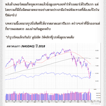
หลังล้างพอร์ตผมก็หยุดเทรดแล้วนั่งดูเฉยๆเลยทำให้รอดมาได้ในปีแรก แต่
โดยรวมก็มีข้อผิดพลาดหลายอย่างตามประสามือใหม่หัดเทรดที่ต้องแก้ไขใน
ปีต่อๆไป
บทความนี้เลยมาสรุปข้อคิดที่ได้จากตลาดเมกาปีแรก คร่าวๆเท่าที่นึกออกแต่
ก็ยาวพอสมควร ลองอ่านกันดูนะครับ
*ถ้ารูปไหนเล็กเกินไป ดูไม่ชัด ให้คลิกที่รูปเพื่อดูขนาดเต็ม