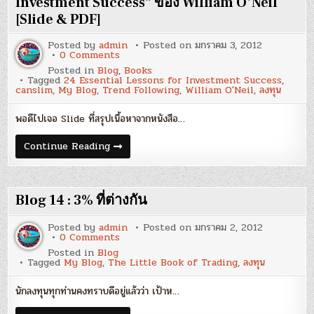
Investment Success” ของ William O’Neil
เยอะ
[Slide & PDF]
ได้
เปรียบ
จริง
Posted by
admin
Posted on
มกราคม 3, 2012
หรือ?
on
0 Comments
Blog
Posted in
Blog
,
Books
15
Tagged
24 Essential Lessons for Investment Success
,
:
canslim
,
My Blog
,
Trend Following
,
William O'Neil
,
ลงทุน
หนังสือ
“24
Essential
พอดีไปเจอ Slide ที่สรุปเนื้อหาจากหนังสือ…
Lessons
for
Investment
Blog
Continue Reading
Success”
15
ของ
:
William
หนังสือ
O’Neil
“24
[Slide
Essential
Blog 14 : 3% ที่ต่างกัน
&
Lessons
PDF]
for
Investment
Posted by
admin
Posted on
มกราคม 2, 2012
Success”
on
0 Comments
ของ
Blog
Posted in
Blog
William
14
Tagged
My Blog
,
The Little Book of Trading
,
ลงทุน
O’Neil
:
[Slide
3%
&
ที่
นักลงทุนทุกท่านคงทราบดีอยู่แล้วว่า เป้าห…
PDF]
ต่าง
กัน