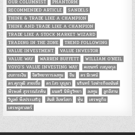
OUR COLUMNIST
PHANTORM
RECOMMENDED ARTICLE
SANDELS
THINK & TRADE LIKE A CHAMPION
THINK AND TRADE LIKE A CHAMPION
TRADE LIKE A STOCK MARKET WIZARD
TRADING IN THE ZONE
TREND FOLLOWING
VALUE INVESTMENT
VALUE INVESTOR
VALUE WAY
WARREN BUFFETT
WILLIAM O'NEIL
YOYO’S VALUE INVESTING WAY
คเชนทร์ เบญจกุล
งบการเงิน
จิตวิทยาการลงทุน
จีน
ดร.นิเวศน์
ดร.ศุภวุฒิ สายเชื้อ
ดร.ไสว บุญมา
นรินทร์ โอฬารกิจอนันต์
พีรพงศ์ สุวรรณโภคิน
มนตรี นิพิฐวิทยา
ลงทุน
ลูกอีสาน
วิบูลย์ พึงประเสริฐ
สันติ สิงหวังชา
หุ้น
เศรษฐกิจ
เศรษฐศาสตร์