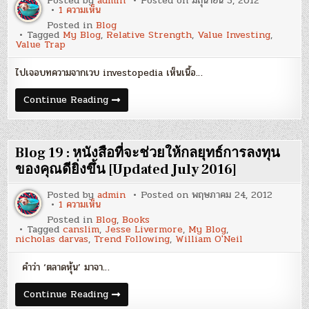
Posted by
admin
Posted on
มิถุนายน 5, 2012
บน
1 ความเห็น
Blog
Posted in
Blog
20
Tagged
My Blog
,
Relative Strength
,
Value Investing
,
:
Value Trap
Value
Investing
+
ไปเจอบทความจากเวบ investopedia เห็นเนื้อ…
Relative
Strength
=
Blog
Continue Reading
ผล
20
ตอบแทน
:
ที่
Value
สูง
Investing
ขึ้น
+
Blog 19 : หนังสือที่จะช่วยให้กลยุทธ์การลงทุน
Relative
Strength
ของคุณดียิ่งขึ้น [Updated July 2016]
=
ผล
Posted by
admin
Posted on
พฤษภาคม 24, 2012
ตอบแทน
บน
1 ความเห็น
ที่
Blog
สูง
Posted in
Blog
,
Books
19
ขึ้น
Tagged
canslim
,
Jesse Livermore
,
My Blog
,
:
nicholas darvas
,
Trend Following
,
William O'Neil
หนังสือ
ที่
จะ
คำว่า ‘ตลาดหุ้น’ มาจา…
ช่วย
ให้
กลยุทธ์
Blog
Continue Reading
การ
19