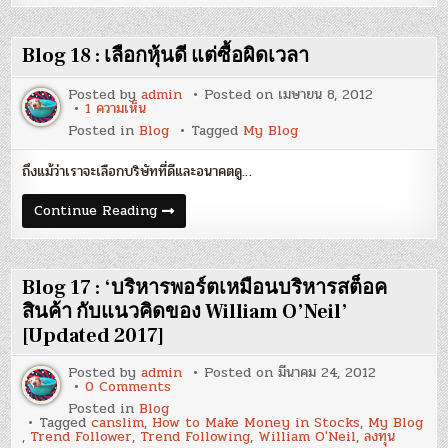
ลงทุน
:
ของ
หนังสือ
คุณ
ที่
ดี
จะ
Blog 18 : เลือกหุ้นดี แต่ซื้อผิดเวลา
ยิ่ง
ช่วย
ขึ้น
ให้
[Updated
กลยุทธ์
Posted by
admin
Posted on
เมษายน 8, 2012
July
การ
บน
1 ความเห็น
2016]
ลงทุน
Blog
Posted in
Blog
Tagged
My Blog
ของ
18
คุณ
:
ดี
เลือก
ถึงแม้ว่าเราจะเลือกบริษัทที่ดีและอนาคตดู…
ยิ่ง
หุ้น
ขึ้น
ดี
[Updated
แต่
Blog
Continue Reading
July
ซื้อ
18
2016]
ผิด
:
เวลา
เลือก
หุ้น
ดี
Blog 17 : ‘บริหารพอร์ตเหมือนบริหารสต็อค
แต่
ซื้อ
สินค้า กับแนวคิดของ William O’Neil’
ผิด
[Updated 2017]
เวลา
Posted by
admin
Posted on
มีนาคม 24, 2012
on
0 Comments
Blog
Posted in
Blog
17
Tagged
canslim
,
How to Make Money in Stocks
,
My Blog
:
,
Trend Follower
,
Trend Following
,
William O'Neil
,
ลงทุน
‘บริหาร