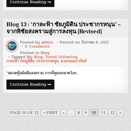
Blog
Continue Reading
14
:
3%
ที่
ต่าง
Blog 13 : ‘กาละฟ้า ชัยภูมิดิน ประชากรหนุน’ –
กัน
จากพิชัยสงครามสู่การลงทุน [Revised]
Posted by
admin
Posted on
ธันวาคม 6, 2011
on
0 Comments
Blog
Posted in
Blog
13
Tagged
My Blog
,
Trend Following
,
:
กาละฟ้า ชัยภูมิดิน ประชากรหนุน
,
หงสาจอมราชันย์
‘กา
ละ
ฟ้า
“ตลาดหุ้นมันคือสงคราม การที่คุณจะมาหวังก…
ชัยภูมิ
ดิน
ประชากร
Blog
Continue Reading
หนุน’
13
–
:
จาก
‘กา
พิชัย
ละ
สงคราม
ฟ้า
สู่
ชัยภูมิ
การ
ดิน
PAGE 10 OF 12
« FIRST
«
...
8
9
10
11
12
»
ลงทุน
ประชากร
[Revised]
หนุน’
–
จาก