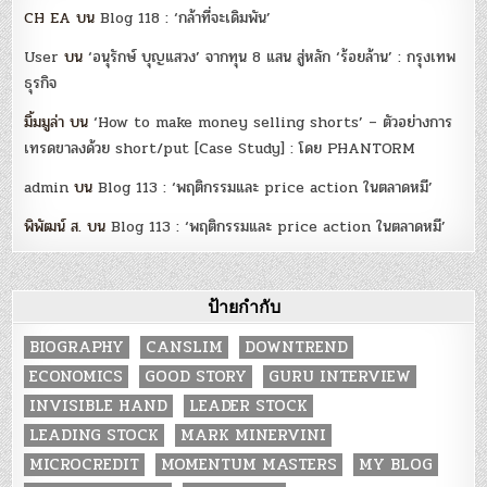
CH EA
บน
Blog 118 : ‘กล้าที่จะเดิมพัน’
User
บน
‘อนุรักษ์ บุญแสวง’ จากทุน 8 แสน สู่หลัก ‘ร้อยล้าน’ : กรุงเทพ
ธุรกิจ
มิ้มมูล่า
บน
‘How to make money selling shorts’ – ตัวอย่างการ
เทรดขาลงด้วย short/put [Case Study] : โดย PHANTORM
admin
บน
Blog 113 : ‘พฤติกรรมและ price action ในตลาดหมี’
พิพัฒน์ ส.
บน
Blog 113 : ‘พฤติกรรมและ price action ในตลาดหมี’
ป้ายกำกับ
BIOGRAPHY
CANSLIM
DOWNTREND
ECONOMICS
GOOD STORY
GURU INTERVIEW
INVISIBLE HAND
LEADER STOCK
LEADING STOCK
MARK MINERVINI
MICROCREDIT
MOMENTUM MASTERS
MY BLOG