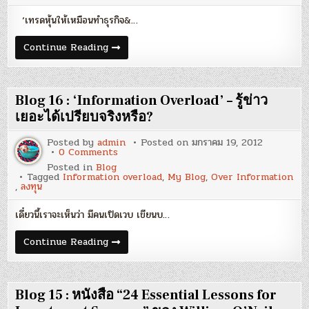
พอร์ต
เหมือน
‘เทรดหุ้นให้เหมือนทำธุรกิจ&…
บริหาร
สต็อค
สินค้า
Blog
Continue Reading
กับ
17
แนวคิด
:
ของ
‘บริหาร
William
พอร์ต
O’Neil’
เหมือน
Blog 16 : ‘Information Overload’ – รู้ข่าว
[Updated
บริหาร
2017]
สต็อค
เยอะได้เปรียบจริงหรือ?
สินค้า
กับ
Posted by
admin
Posted on
มกราคม 19, 2012
แนวคิด
on
0 Comments
ของ
Blog
William
Posted in
Blog
16
O’Neil’
Tagged
Information overload
,
My Blog
,
Over Information
:
[Updated
,
ลงทุน
‘Information
2017]
Overload’
–
เดี๋ยวนี้เราจะเห็นว่า มีคนเปิดเวบ เขียนบ…
รู้
ข่าว
เยอะ
Blog
Continue Reading
ได้
16
เปรียบ
:
จริง
‘Information
หรือ?
Overload’
–
Blog 15 : หนังสือ “24 Essential Lessons for
รู้
ข่าว