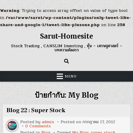
Warning
: Trying to access array offset on value of type bool
in
/var/www/sarut/wp-content/plugins/only-tweet-like-
share-and-google-1/tweet-like-plusone.php
on line
258
Skip
Sarut-Homesite
to
content
Stock Trading , CANSLIM Investing , หุ้น – เศรษฐศาสตร์ –
บทความคัดสรร
MENU
ป้ายกำกับ:
My Blog
Blog 22 : Super Stock
Posted by
admin
Posted on
กรกฎาคม 17, 2012
on
0 Comments
Blog
Posted in
Blog
Tagged
My Blog
,
super stock