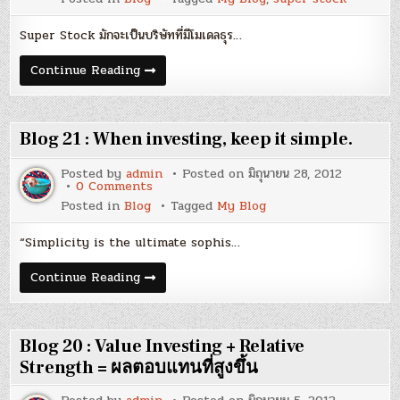
22
:
Super
Super Stock มักจะเป็นบริษัทที่มีโมเดลธุร…
Stock
Blog
Continue Reading
22
:
Super
Stock
Blog 21 : When investing, keep it simple.
Posted by
admin
Posted on
มิถุนายน 28, 2012
on
0 Comments
Blog
Posted in
Blog
Tagged
My Blog
21
:
When
“Simplicity is the ultimate sophis…
investing,
keep
it
Blog
Continue Reading
simple.
21
:
When
investing,
keep
Blog 20 : Value Investing + Relative
it
simple.
Strength = ผลตอบแทนที่สูงขึ้น