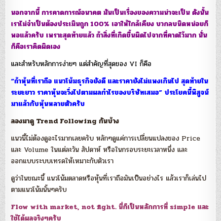
นอกจากนี้ การคาดการณ์อนาคต มันเป็นเรื่องของความน่าจะเป็น ดังนั้น
เราไม่จำเป็นต้องประเมินถูก 100% เอาให้ใกล้เคียง บวกลบนิดหน่อยก็
พอแล้วครับ เพราะสุดท้ายแล้ว ถ้าสิ่งที่เกิดขึ้นผิดไปจากที่คาดไว้มาก นั่น
ก็คือเราคิดผิดเอง
และสำหรับหลักการง่ายๆ แต่สำคัญที่สุดของ VI ก็คือ
“ถ้าหุ้นที่เราถือ แนวโน้มธุรกิจยังดี และราคายังไม่แพงเกินไป สุดท้ายใน
ระยะยาว ราคาหุ้นจะวิ่งไปตามผลกำไรของบริษัทเสมอ” ประโยคนี้พิสูจน์
มาแล้วกับหุ้นหลายตัวครับ
ลองมาดู Trend Following กันบ้าง
แนวนี้ไม่ต้องดูอะไรมากเลยครับ หลักๆดูแค่การเปลี่ยนแปลงของ Price
และ Volume ในแต่ละวัน สัปดาห์ หรือในกรอบระยะเวลาหนึ่ง และ
ออกแบบระบบเทรดให้เหมาะกับตัวเรา
ดูว่าในขณะนี้ แนวโน้มตลาดหรือหุ้นที่เราถือมันเป็นอย่างไร แล้วเราก็เล่นไป
ตามแนวโน้มนั้นๆครับ
Flow with market, not fight. นี่ก็เป็นหลักการที่ simple และ
ใช้ได้ผลจริงๆครับ