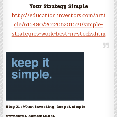
Your Strategy Simple
http://education.investors.com/arti
cle/615480/201206201519/simple-
strategies-work-best-in-stocks.htm
Blog 21 : When investing, keep it simple.
www.sarut-homesite.net