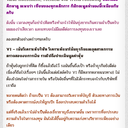
ศึกษาดู จะพบว่า เซียนของทุกหลักการ ก็มักจะพูดทำนองนี้เหมือนกัน
ครับ
ดังนั้น เวลาลงทุนก็อย่าไปคิดหรือทำอะไรให้มันยุ่งยากเกินความจำเป็นครับ
ผมมองว่าเสียเวลา และแทบจะไม่มีผลดีต่อการลงทุนของเราเลย
ลองยกตัวอย่างคร่าวๆนะครับ
VI – เน้นวิเคราะห์บริษัท วิเคราะห์แนวโน้มธุรกิจและอุตสาหกรรม
ตรวจสอบงบการเงิน รวมไปถึงประเมินมูลค่าหุ้น
ถ้าหุ้นยังถูกกว่าที่คิด ก็ซื้อแล้วถือไว้ รอมันขึ้นถึงเป้า หรือถ้าธุรกิจยังดีต่อ
เนื่องก็ถือไปเรื่อยๆ (อันนี้แล้วแต่สไตล์ครับ VI ก็มีหลากหลายแนวทาง) ไม่
ต้องไปสนใจข่าวสารรายวัน หรือปัจจัยอื่นๆที่ไม่ได้กระทบอะไรกับบริษัทที่
เราถือ
หลายคนคิดว่า ถ้าจะเป็น VI ต้องสามารถวิเคราะห์บัญชี ตัวเลขทางการเงิน
หรือต้องคาดการณ์งบให้ถูกเป๊ะ จึงจะประสบความสำเร็จได้
แต่ที่จริงแล้วเราไม่จำเป็นต้องเชี่ยวชาญถึงขนาดนั้น เพราะการที่จะประสบ
ความสำเร็จในการลงทุน มันไม่ได้ขึ้นอยู่กับความเก่งทางวิชาการเพียงอย่าง
เดียว