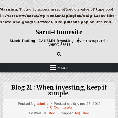
Warning
: Trying to access array offset on value of type bool
in
/var/www/sarut/wp-content/plugins/only-tweet-like-
share-and-google-1/tweet-like-plusone.php
on line
258
Skip
Sarut-Homesite
to
content
Stock Trading , CANSLIM Investing , หุ้น – เศรษฐศาสตร์ –
บทความคัดสรร
MENU
Blog 21 : When investing, keep it
simple.
Posted by
admin
Posted on
มิถุนายน 28, 2012
on
0 Comments
Blog
Posted in
Blog
Tagged
My Blog
21