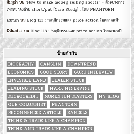
มิ้มมูล่า
บน
‘How to make money selling shorts’ – ตัวอย่างการ
เทรดขาลงด้วย short/put [Case Study] : โดย PHANTORM
admin
บน
Blog 113 : ‘พฤติกรรมและ price action ในตลาดหมี’
พิพัฒน์ ส.
บน
Blog 113 : ‘พฤติกรรมและ price action ในตลาดหมี’
ป้ายกำกับ
BIOGRAPHY
CANSLIM
DOWNTREND
ECONOMICS
GOOD STORY
GURU INTERVIEW
INVISIBLE HAND
LEADER STOCK
LEADING STOCK
MARK MINERVINI
MICROCREDIT
MOMENTUM MASTERS
MY BLOG
OUR COLUMNIST
PHANTORM
RECOMMENDED ARTICLE
SANDELS
THINK & TRADE LIKE A CHAMPION
THINK AND TRADE LIKE A CHAMPION