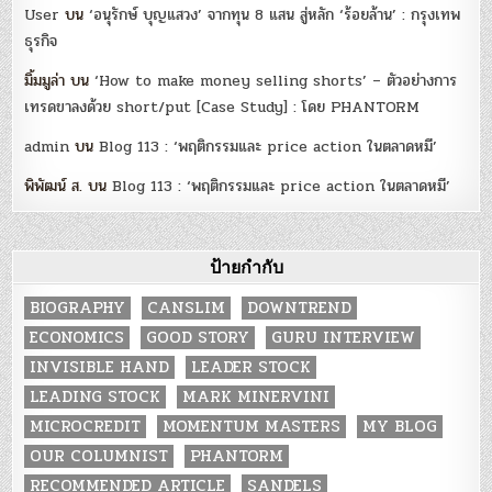
User
บน
‘อนุรักษ์ บุญแสวง’ จากทุน 8 แสน สู่หลัก ‘ร้อยล้าน’ : กรุงเทพ
ธุรกิจ
มิ้มมูล่า
บน
‘How to make money selling shorts’ – ตัวอย่างการ
เทรดขาลงด้วย short/put [Case Study] : โดย PHANTORM
admin
บน
Blog 113 : ‘พฤติกรรมและ price action ในตลาดหมี’
พิพัฒน์ ส.
บน
Blog 113 : ‘พฤติกรรมและ price action ในตลาดหมี’
ป้ายกำกับ
BIOGRAPHY
CANSLIM
DOWNTREND
ECONOMICS
GOOD STORY
GURU INTERVIEW
INVISIBLE HAND
LEADER STOCK
LEADING STOCK
MARK MINERVINI
MICROCREDIT
MOMENTUM MASTERS
MY BLOG
OUR COLUMNIST
PHANTORM
RECOMMENDED ARTICLE
SANDELS