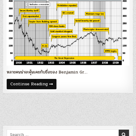
Graham
ใน
ตลาด
ขา
ลง
ครั้ง
ใหญ่’
หลายคนน่าจะคุ้นเคยกับชื่อของ Benjamin Gr…
Blog
Continue Reading
85
:
‘บท
เรียน
ของ
Benjamin
Graham
ใน
ตลาด
ขา
ลง
Search
ครั้ง