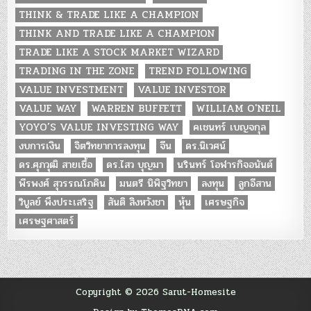
THINK & TRADE LIKE A CHAMPION
THINK AND TRADE LIKE A CHAMPION
TRADE LIKE A STOCK MARKET WIZARD
TRADING IN THE ZONE
TREND FOLLOWING
VALUE INVESTMENT
VALUE INVESTOR
VALUE WAY
WARREN BUFFETT
WILLIAM O'NEIL
YOYO’S VALUE INVESTING WAY
คเชนทร์ เบญจกุล
งบการเงิน
จิตวิทยาการลงทุน
จีน
ดร.นิเวศน์
ดร.ศุภวุฒิ สายเชื้อ
ดร.ไสว บุญมา
นรินทร์ โอฬารกิจอนันต์
พีรพงศ์ สุวรรณโภคิน
มนตรี นิพิฐวิทยา
ลงทุน
ลูกอีสาน
วิบูลย์ พึงประเสริฐ
สันติ สิงหวังชา
หุ้น
เศรษฐกิจ
เศรษฐศาสตร์
Copyright © 2026 Sarut-Homesite