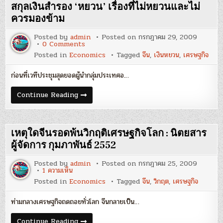
งกูร
ต่อ
สกุลเงินสำรอง ‘หยวน’ เรื่องที่ไม่หยวนและไม่
ไป”
–
ควรมองข้าม
ดร.วี
รพงษ์
Posted by
admin
Posted on
กรกฎาคม 29, 2009
รา
on
0 Comments
มา
สกุล
งกูร
Posted in
Economics
Tagged
จีน
,
เงินหยวน
,
เศรษฐกิจ
เงิน
สำรอง
‘หยวน’
ก่อนที่เวทีประชุมสุดยอดผู้นำกลุ่มประเทศอ…
เรื่อง
ที่
ไม่
สกุล
Continue Reading
หยวน
เงิน
และ
สำรอง
ไม่
‘หยวน’
ควร
เรื่อง
มอง
ที่
เหตุใดจีนรอดพ้นวิกฤติเศรษฐกิจโลก : นิตยสาร
ข้าม
ไม่
หยวน
ผู้จัดการ กุมภาพันธ์ 2552
และ
ไม่
Posted by
admin
Posted on
กรกฎาคม 25, 2009
ควร
บน
1 ความเห็น
มอง
เหตุ
ข้าม
Posted in
Economics
Tagged
จีน
,
วิกฤต
,
เศรษฐกิจ
ใด
จีน
รอดพ้น
ท่ามกลางเศรษฐกิจถดถอยทั่วโลก จีนกลายเป็น…
วิกฤติ
เศรษฐกิจ
โลก
เหตุ
Continue Reading