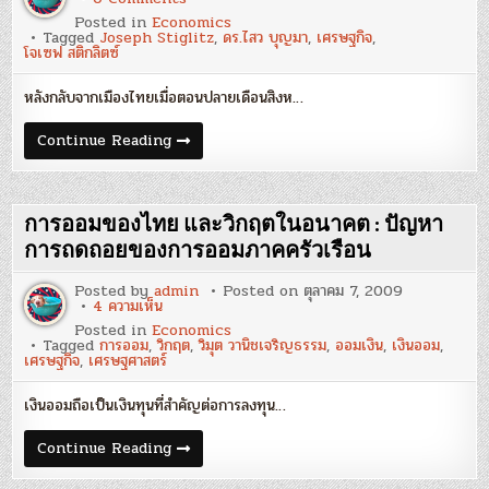
ข้อคิด
Posted in
Economics
จาก
Tagged
Joseph Stiglitz
,
ดร.ไสว บุญมา
,
เศรษฐกิจ
,
โจ
โจเซฟ สติกลิตซ์
เซฟ
สติ
กลิตซ์
หลังกลับจากเมืองไทยเมื่อตอนปลายเดือนสิงห…
เกี่ยว
กับ
ภาวะ
ข้อคิด
Continue Reading
เศรษฐกิจ
จาก
ปัจจุบัน
โจ
:
เซฟ
ดร.ไสว
สติ
บุญ
กลิตซ์
การออมของไทย และวิกฤตในอนาคต : ปัญหา
มา
เกี่ยว
กับ
การถดถอยของการออมภาคครัวเรือน
ภาวะ
เศรษฐกิจ
Posted by
admin
Posted on
ตุลาคม 7, 2009
ปัจจุบัน
บน
4 ความเห็น
:
การ
ดร.ไสว
Posted in
Economics
ออม
บุญ
Tagged
การออม
,
วิกฤต
,
วิมุต วานิชเจริญธรรม
,
ออมเงิน
,
เงินออม
,
ของ
มา
เศรษฐกิจ
,
เศรษฐศาสตร์
ไทย
และ
วิกฤต
เงินออมถือเป็นเงินทุนที่สำคัญต่อการลงทุน…
ใน
อนาคต
:
การ
Continue Reading
ปัญหา
ออม
การ
ของ
ถดถอย