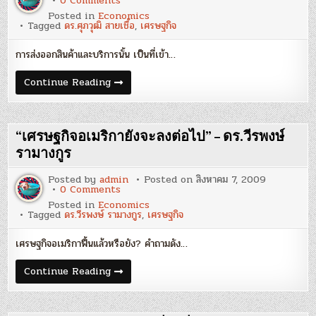
0 Comments
มา
เศรษฐกิจ
Posted in
Economics
ไทย
Tagged
ดร.ศุภวุฒิ สายเชื้อ
,
เศรษฐกิจ
กับ
การ
ส่ง
การส่งออกสินค้าและบริการนั้น เป็นที่เข้า…
ออก
–
ดร.ศุภ
เศรษฐกิจ
Continue Reading
วุฒิ
ไทย
สาย
กับ
เชื้อ
การ
ส่ง
ออก
“เศรษฐกิจอเมริกายังจะลงต่อไป” – ดร.วีรพงษ์
–
ดร.ศุภ
รามางกูร
วุฒิ
สาย
Posted by
admin
Posted on
สิงหาคม 7, 2009
เชื้อ
on
0 Comments
“เศรษฐกิจ
Posted in
Economics
อเมริกา
Tagged
ดร.วีรพงษ์ รามางกูร
,
เศรษฐกิจ
ยัง
จะ
ลง
เศรษฐกิจอเมริกาฟื้นแล้วหรือยัง? คำถามดัง…
ต่อ
ไป”
–
“เศรษฐกิจ
Continue Reading
ดร.วี
อเมริกา
รพงษ์
ยัง
รา
จะ
มา
ลง