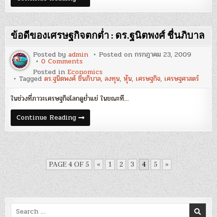
:
ใด
นิตยสาร
จีน
ผู้
รอดพ้น
จัดการ
วิกฤติ
กุมภาพันธ์
เศรษฐกิจ
ข้อดีของเศรษฐกิจตกต่ำ : ดร.ฐนิตพงศ์ ชื่นภิบาล
2552
โลก
:
นิตยสาร
Posted by
admin
Posted on
กรกฎาคม 23, 2009
ผู้
on
0 Comments
จัดการ
ข้อดี
Posted in
Economics
กุมภาพันธ์
ของ
Tagged
ดร.ฐนิตพงศ์ ชื่นภิบาล
,
ลงทุน
,
หุ้น
,
เศรษฐกิจ
,
เศรษฐศาสตร์
2552
เศรษฐกิจ
ตกต่ำ
:
ในช่วงที่ภาวะเศรษฐกิจโลกดูย่ำแย่ ในขณะที…
ดร.ฐ
นิต
พงศ์
ข้อดี
Continue Reading
ชื่น
ของ
ภิ
เศรษฐกิจ
บาล
ตกต่ำ
:
ดร.ฐ
นิต
พงศ์
PAGE 4 OF 5
«
1
2
3
4
5
»
ชื่น
ภิ
บาล
Search