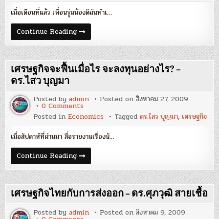
แท้จริง
มากกว่า
เมื่อเดือนที่แล้ว เพื่อนรุ่นน้องดิฉันทำเ…
สิ่ง
ที่
เห็น
CDS
Continue Reading
แค่
:
ภายนอก
คุณค่า
–
แท้จริง
จารุ
มากกว่า
พรรณ
สิ่ง
เศรษฐกิจจะฟื้นเมื่อไร จะลงทุนอย่างไร? –
อิ
ที่
ทร
เห็น
ดร.ไสว บุญมา
รุ้ง
แค่
ภายนอก
Posted by
admin
Posted on
สิงหาคม 27, 2009
–
on
0 Comments
จารุ
เศรษฐกิจ
พรรณ
Posted in
Economics
Tagged
ดร.ไสว บุญมา
,
เศรษฐกิจ
จะ
อิ
ฟื้น
ทร
เมื่อไร
รุ้ง
เมื่อสัปดาห์ที่ผ่านมา สื่อรายงานเรื่องนั…
จะ
ลงทุน
อย่างไร?
เศรษฐกิจ
Continue Reading
–
จะ
ดร.ไสว
ฟื้น
บุญ
เมื่อไร
มา
จะ
ลงทุน
เศรษฐกิจไทยกับการส่งออก – ดร.ศุภวุฒิ สายเชื้อ
อย่างไร?
–
ดร.ไสว
Posted by
admin
Posted on
สิงหาคม 9, 2009
บุญ
on