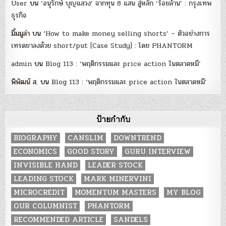
User
บน
‘อนุรักษ์ บุญแสวง’ จากทุน 8 แสน สู่หลัก ‘ร้อยล้าน’ : กรุงเทพ
ธุรกิจ
มิ้มมูล่า
บน
‘How to make money selling shorts’ – ตัวอย่างการ
เทรดขาลงด้วย short/put [Case Study] : โดย PHANTORM
admin
บน
Blog 113 : ‘พฤติกรรมและ price action ในตลาดหมี’
พิพัฒน์ ส.
บน
Blog 113 : ‘พฤติกรรมและ price action ในตลาดหมี’
ป้ายกำกับ
BIOGRAPHY
CANSLIM
DOWNTREND
ECONOMICS
GOOD STORY
GURU INTERVIEW
INVISIBLE HAND
LEADER STOCK
LEADING STOCK
MARK MINERVINI
MICROCREDIT
MOMENTUM MASTERS
MY BLOG
OUR COLUMNIST
PHANTORM
RECOMMENDED ARTICLE
SANDELS