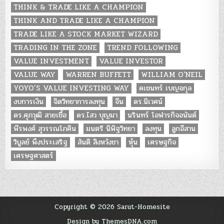
THINK & TRADE LIKE A CHAMPION
THINK AND TRADE LIKE A CHAMPION
TRADE LIKE A STOCK MARKET WIZARD
TRADING IN THE ZONE
TREND FOLLOWING
VALUE INVESTMENT
VALUE INVESTOR
VALUE WAY
WARREN BUFFETT
WILLIAM O'NEIL
YOYO’S VALUE INVESTING WAY
คเชนทร์ เบญจกุล
งบการเงิน
จิตวิทยาการลงทุน
จีน
ดร.นิเวศน์
ดร.ศุภวุฒิ สายเชื้อ
ดร.ไสว บุญมา
นรินทร์ โอฬารกิจอนันต์
พีรพงศ์ สุวรรณโภคิน
มนตรี นิพิฐวิทยา
ลงทุน
ลูกอีสาน
วิบูลย์ พึงประเสริฐ
สันติ สิงหวังชา
หุ้น
เศรษฐกิจ
เศรษฐศาสตร์
Copyright © 2026 Sarut-Homesite
Design by ThemesDNA.com