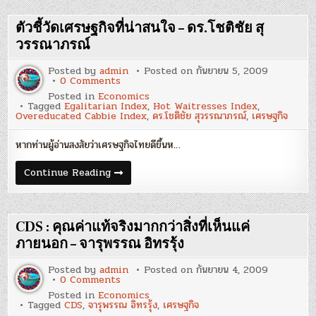
ไทย
ของ
และ
การ
วิกฤต
ตัวชี้วัดเศรษฐกิจที่น่าสนใจ – ดร.โชติชัย สุ
ออม
ใน
ภาค
อนาคต
วรรณาภรณ์
ครัว
:
เรือน
ปัญหา
Posted by
admin
Posted on
กันยายน 5, 2009
การ
on
0 Comments
ถดถอย
ตัว
ของ
Posted in
Economics
ชี้
การ
Tagged
Egalitarian Index
,
Hot Waitresses Index
,
วัด
ออม
Overeducated Cabbie Index
,
ดร.โชติชัย สุวรรณาภรณ์
,
เศรษฐกิจ
เศรษฐกิจ
ภาค
ที่
ครัว
น่า
เรือน
หากท่านผู้อ่านสงสัยว่าเศรษฐกิจไทยดีขึ้นห…
สนใจ
–
ดร.โชติ
ตัว
Continue Reading
ชัย
ชี้
สุ
วัด
วรรณ
เศรษฐกิจ
าภ
ที่
รณ์
น่า
CDS : คุณค่าแท้จริงมากกว่าสิ่งที่เห็นแค่
สนใจ
–
ภายนอก – จารุพรรณ อิทรรุ้ง
ดร.โชติ
ชัย
Posted by
admin
Posted on
กันยายน 4, 2009
สุ
on
0 Comments
วรรณ
CDS
าภ
Posted in
Economics
:
รณ์
Tagged
CDS
,
จารุพรรณ อิทรรุ้ง
,
เศรษฐกิจ
คุณค่า