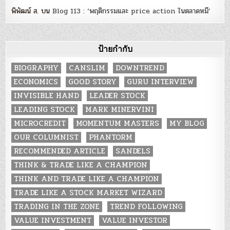
พิพัฒน์ ส.
บน
Blog 113 : ‘พฤติกรรมและ price action ในตลาดหมี’
ป้ายกำกับ
BIOGRAPHY
CANSLIM
DOWNTREND
ECONOMICS
GOOD STORY
GURU INTERVIEW
INVISIBLE HAND
LEADER STOCK
LEADING STOCK
MARK MINERVINI
MICROCREDIT
MOMENTUM MASTERS
MY BLOG
OUR COLUMNIST
PHANTORM
RECOMMENDED ARTICLE
SANDELS
THINK & TRADE LIKE A CHAMPION
THINK AND TRADE LIKE A CHAMPION
TRADE LIKE A STOCK MARKET WIZARD
TRADING IN THE ZONE
TREND FOLLOWING
VALUE INVESTMENT
VALUE INVESTOR