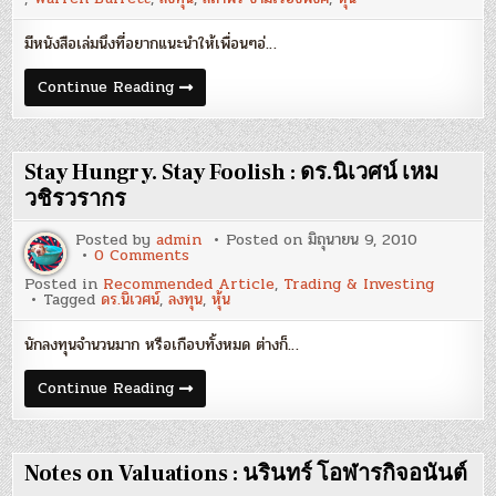
โลก
:
สถาพร
มีหนังสือเล่มนึงที่อยากแนะนำให้เพื่อนๆอ่…
งาม
เรือง
พงศ์
นิสัย
Continue Reading
ของ
นัก
ลงทุน
ระดับ
โลก
Stay Hungry. Stay Foolish : ดร.นิเวศน์ เหม
:
สถาพร
วชิรวรากร
งาม
เรือง
Posted by
admin
Posted on
มิถุนายน 9, 2010
พงศ์
on
0 Comments
Stay
Posted in
Recommended Article
,
Trading & Investing
Hungry.
Tagged
ดร.นิเวศน์
,
ลงทุน
,
หุ้น
Stay
Foolish
:
นักลงทุนจำนวนมาก หรือเกือบทั้งหมด ต่างก็…
ดร.นิเวศน์
เหม
วชิร
Stay
Continue Reading
ว
Hungry.
รากร
Stay
Foolish
:
ดร.นิเวศน์
Notes on Valuations : นรินทร์ โอฬารกิจอนันต์
เหม
วชิร