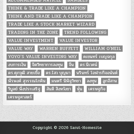
RECOMMENDED ARTICLE
SANDELS
THINK & TRADE LIKE A CHAMPION
THINK AND TRADE LIKE A CHAMPION
TRADE LIKE A STOCK MARKET WIZARD
TRADING IN THE ZONE
TREND FOLLOWING
VALUE INVESTMENT
VALUE INVESTOR
VALUE WAY
WARREN BUFFETT
WILLIAM O'NEIL
YOYO’S VALUE INVESTING WAY
คเชนทร์ เบญจกุล
งบการเงิน
จิตวิทยาการลงทุน
จีน
ดร.นิเวศน์
ดร.ศุภวุฒิ สายเชื้อ
ดร.ไสว บุญมา
นรินทร์ โอฬารกิจอนันต์
พีรพงศ์ สุวรรณโภคิน
มนตรี นิพิฐวิทยา
ลงทุน
ลูกอีสาน
วิบูลย์ พึงประเสริฐ
สันติ สิงหวังชา
หุ้น
เศรษฐกิจ
เศรษฐศาสตร์
Copyright © 2026 Sarut-Homesite