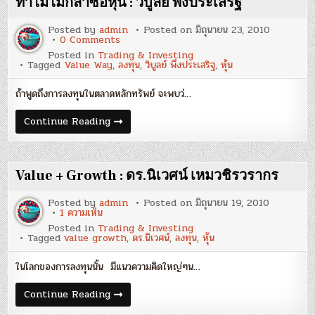
ทำไมไม่กล้าซื้อหุ้น : วิบูลย์ พึงประเสริฐ
ลูก
อีสาน
Posted by
admin
Posted on
มิถุนายน 23, 2010
on
0 Comments
ทำไม
Posted in
Trading & Investing
ไม่
Tagged
Value Way
,
ลงทุน
,
วิบูลย์ พึงประเสริฐ
,
หุ้น
กล้า
ซื้อ
หุ้น
ถ้าพูดถึงการลงทุนในตลาดหลักทรัพย์ จะพบว่…
:
วิบูลย์
พึง
ทำไม
Continue Reading
ประเสริฐ
ไม่
กล้า
ซื้อ
หุ้น
:
Value + Growth : ดร.นิเวศน์ เหมวชิรวรากร
วิบูลย์
พึง
ประเสริฐ
Posted by
admin
Posted on
มิถุนายน 19, 2010
บน
1 ความเห็น
Value
Posted in
Trading & Investing
+
Tagged
value growth
,
ดร.นิเวศน์
,
ลงทุน
,
หุ้น
Growth
:
ดร.นิเวศน์
ในโลกของการลงทุนนั้น มีแนวความคิดใหญ่ๆน…
เหม
วชิร
ว
Value
Continue Reading
รากร
+
Growth