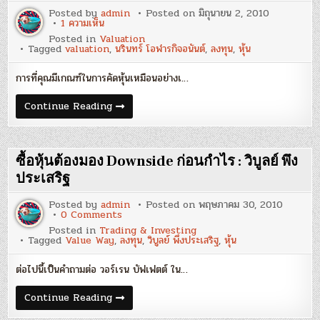
ว
Posted by
admin
Posted on
มิถุนายน 2, 2010
รากร
บน
1 ความเห็น
Notes
Posted in
Valuation
on
Tagged
valuation
,
นรินทร์ โอฬารกิจอนันต์
,
ลงทุน
,
หุ้น
Valuations
:
นรินทร์
การที่คุณมีเกณฑ์ในการคัดหุ้นเหมือนอย่างเ…
โอฬาร
กิจ
อนันต์
Notes
Continue Reading
on
Valuations
:
นรินทร์
โอฬาร
ซื้อหุ้นต้องมอง Downside ก่อนกำไร : วิบูลย์ พึง
กิจ
อนันต์
ประเสริฐ
Posted by
admin
Posted on
พฤษภาคม 30, 2010
on
0 Comments
ซื้อ
Posted in
Trading & Investing
หุ้น
Tagged
Value Way
,
ลงทุน
,
วิบูลย์ พึงประเสริฐ
,
หุ้น
ต้อง
มอง
Downside
ต่อไปนี้เป็นคำถามต่อ วอร์เรน บัฟเฟตต์ ใน…
ก่อน
กำไร
:
ซื้อ
Continue Reading
วิบูลย์
หุ้น
พึง
ต้อง