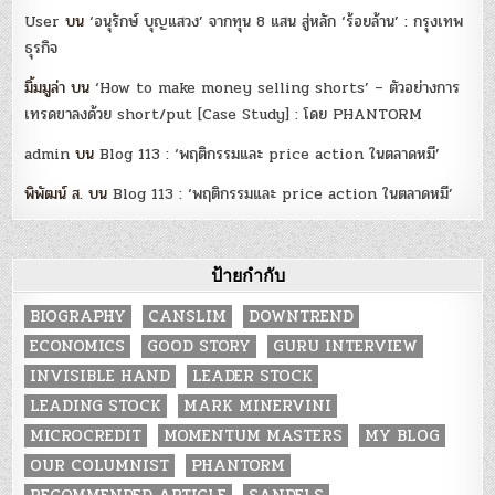
User
บน
‘อนุรักษ์ บุญแสวง’ จากทุน 8 แสน สู่หลัก ‘ร้อยล้าน’ : กรุงเทพ
ธุรกิจ
มิ้มมูล่า
บน
‘How to make money selling shorts’ – ตัวอย่างการ
เทรดขาลงด้วย short/put [Case Study] : โดย PHANTORM
admin
บน
Blog 113 : ‘พฤติกรรมและ price action ในตลาดหมี’
พิพัฒน์ ส.
บน
Blog 113 : ‘พฤติกรรมและ price action ในตลาดหมี’
ป้ายกำกับ
BIOGRAPHY
CANSLIM
DOWNTREND
ECONOMICS
GOOD STORY
GURU INTERVIEW
INVISIBLE HAND
LEADER STOCK
LEADING STOCK
MARK MINERVINI
MICROCREDIT
MOMENTUM MASTERS
MY BLOG
OUR COLUMNIST
PHANTORM