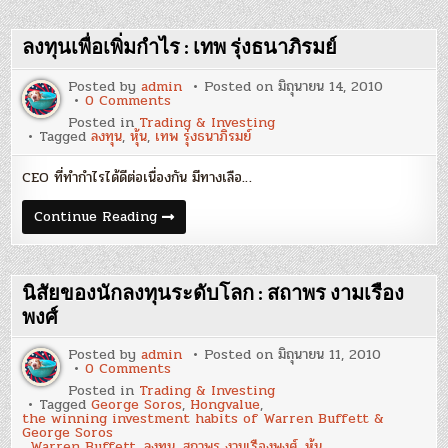
:
ดร.นิเวศน์
เหม
ลงทุนเพื่อเพิ่มกำไร : เทพ รุ่งธนาภิรมย์
วชิร
ว
รากร
Posted by
admin
Posted on
มิถุนายน 14, 2010
on
0 Comments
ลงทุน
Posted in
Trading & Investing
เพื่อ
Tagged
ลงทุน
,
หุ้น
,
เทพ รุ่งธนาภิรมย์
เพิ่ม
กำไร
:
CEO ที่ทำกำไรได้ดีต่อเนื่องกัน มีทางเลือ…
เทพ
รุ่ง
ธนา
ลงทุน
Continue Reading
ภิรมย์
เพื่อ
เพิ่ม
กำไร
:
เทพ
นิสัยของนักลงทุนระดับโลก : สถาพร งามเรือง
รุ่ง
ธนา
พงศ์
ภิรมย์
Posted by
admin
Posted on
มิถุนายน 11, 2010
on
0 Comments
นิสัย
Posted in
Trading & Investing
ของ
Tagged
George Soros
,
Hongvalue
,
นัก
the winning investment habits of Warren Buffett &
ลงทุน
George Soros
ระดับ
,
Warren Buffett
,
ลงทุน
,
สถาพร งามเรืองพงศ์
,
หุ้น