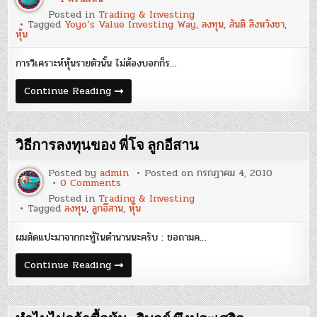
สำรวจ
Posted in
Trading & Investing
ความ
Tagged
Yoyo’s Value Investing Way
,
ลงทุน
,
สันติ สิงหวังชา
,
ผิด
หุ้น
พลาด
ของ
ตัว
การวิเคราะห์หุ้นรายตัวนั้น ไม่ต้องบอกก็ร…
เอง
:
สันติ
สำรวจ
Continue Reading
สิงห
ความ
วังชา
ผิด
พลาด
ของ
ตัว
วิธีการลงทุนของ พี่โจ ลูกอีสาน
เอง
:
สันติ
Posted by
admin
Posted on
กรกฎาคม 4, 2010
สิงห
on
0 Comments
วังชา
วิธี
Posted in
Trading & Investing
การ
Tagged
ลงทุน
,
ลูกอีสาน
,
หุ้น
ลงทุน
ของ
พี่
ผมตัดแปะมาจากกะทู้ในตำนานนะครับ : ขอถามค…
โจ
ลูก
อีสาน
วิธี
Continue Reading
การ
ลงทุน
ของ
พี่
โจ