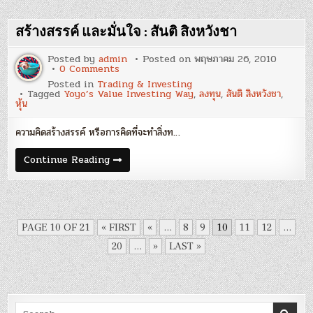
ประเสริฐ
มอง
Downside
ก่อน
สร้างสรรค์ และมั่นใจ : สันติ สิงหวังชา
กำไร
:
วิบูลย์
Posted by
admin
Posted on
พฤษภาคม 26, 2010
พึง
on
0 Comments
ประเสริฐ
สร้างสรรค์
Posted in
Trading & Investing
และ
Tagged
Yoyo’s Value Investing Way
,
ลงทุน
,
สันติ สิงหวังชา
,
มั่นใจ
หุ้น
:
สันติ
สิงห
ความคิดสร้างสรรค์ หรือการคิดที่จะทำสิ่งท…
วังชา
สร้างสรรค์
Continue Reading
และ
มั่นใจ
:
สันติ
สิงห
วังชา
PAGE 10 OF 21
« FIRST
«
...
8
9
10
11
12
...
20
...
»
LAST »
Search