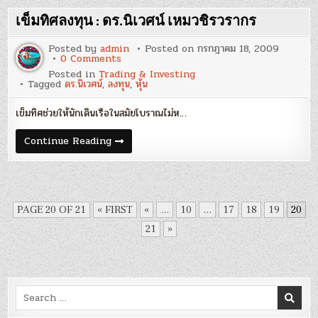
เหม
วชิร
เข็มทิศลงทุน : ดร.นิเวศน์ เหมวชิรวรากร
ว
รากร
Posted by
admin
Posted on
กรกฎาคม 18, 2009
on
0 Comments
เข็ม
Posted in
Trading & Investing
ทิศ
Tagged
ดร.นิเวศน์
,
ลงทุน
,
หุ้น
ลงทุน
:
ดร.นิเวศน์
เข็มทิศช่วยให้นักเดินเรือในสมัยโบราณไม่ห…
เหม
วชิร
ว
เข็ม
Continue Reading
รากร
ทิศ
ลงทุน
:
ดร.นิเวศน์
เหม
วชิร
ว
PAGE 20 OF 21
« FIRST
«
...
10
...
17
18
19
20
รากร
21
»
Search
for: