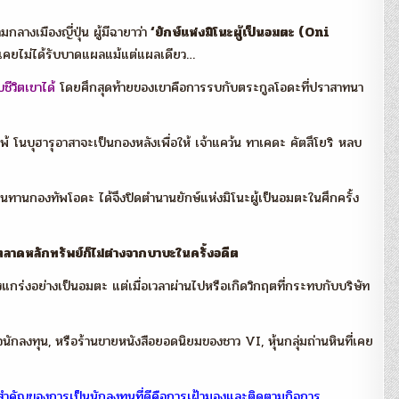
างเมืองญี่ปุ่น ผู้มีฉายาว่า
‘ยักษ์แห่งมิโนะผู้เป็นอมตะ (Oni
ม่เคยไม่ได้รับบาดแผลแม้แต่แผลเดียว…
ชีวิตเขาได้
โดยศึกสุดท้ายของเขาคือการรบกับตระกูลโอดะที่ปราสาทนา
โนบุฮารุอาสาจะเป็นกองหลังเพื่อให้ เจ้าแคว้น ทาเคดะ คัตสึโยริ หลบ
้านทานกองทัพโอดะ ได้จึงปิดตำนานยักษ์แห่งมิโนะผู้เป็นอมตะในศึกครั้ง
ตลาดหลักทรัพย์ก็ไม่ต่างจากบาบะในครั้งอดีต
็งแกร่งอย่างเป็นอมตะ แต่เมื่อเวลาผ่านไปหรือเกิดวิกฤตที่กระทบกับบริษัท
ญใจนักลงทุน, หรือร้านขายหนังสือยอดนิยมของชาว VI, หุ้นกลุ่มถ่านหินที่เคย
 สิ่งสำคัญของการเป็นนักลงทุนที่ดีคือการเฝ้ามองและติดตามกิจการ