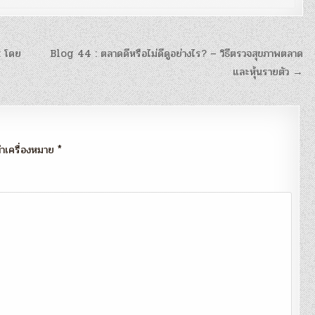
: โดย
Blog 44 : ตลาดดีหรือไม่ดีดูอย่างไร? – วิธีตรวจสุขภาพตลาด
และหุ้นรายตัว →
กทำเครื่องหมาย
*