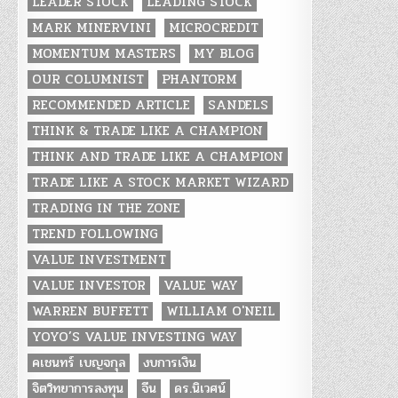
LEADER STOCK
LEADING STOCK
MARK MINERVINI
MICROCREDIT
MOMENTUM MASTERS
MY BLOG
OUR COLUMNIST
PHANTORM
RECOMMENDED ARTICLE
SANDELS
THINK & TRADE LIKE A CHAMPION
THINK AND TRADE LIKE A CHAMPION
TRADE LIKE A STOCK MARKET WIZARD
TRADING IN THE ZONE
TREND FOLLOWING
VALUE INVESTMENT
VALUE INVESTOR
VALUE WAY
WARREN BUFFETT
WILLIAM O'NEIL
YOYO’S VALUE INVESTING WAY
คเชนทร์ เบญจกุล
งบการเงิน
จิตวิทยาการลงทุน
จีน
ดร.นิเวศน์