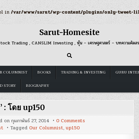
ol in
/var/www/sarut/wp-content/plugins/only-tweet-li
Sarut-Homesite
tock Trading , CANSLIM Investing , หุ้น – เศรษฐศาสตร์ – บทความคัดส
R COLUMNIST
BOOKS
TRADING & INVESTING
GURU INTE
D STORY
BIOGRAPHY
’ : โดย up150
on
d on
กุมภาพันธ์ 27, 2014
0 Comments
‘อมตะ’
st
Tagged
Our Columnist
,
up150
:
โดย