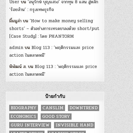
User
บน
‘อนุรักษ์ บุญแสวง’ จากทุน 8 แสน สู่หลัก
‘ร้อยล้าน’ : กรุงเทพธุรกิจ
มิ้มมูล่า
บน
‘How to make money selling
shorts’ – ตัวอย่างการเทรดขาลงด้วย short/put
[Case Study] : โดย PHANTORM
admin
บน
Blog 113 : ‘พฤติกรรมและ price
action ในตลาดหมี’
พิพัฒน์ ส.
บน
Blog 113 : ‘พฤติกรรมและ price
action ในตลาดหมี’
ป้ายกำกับ
BIOGRAPHY
CANSLIM
DOWNTREND
ECONOMICS
GOOD STORY
GURU INTERVIEW
INVISIBLE HAND