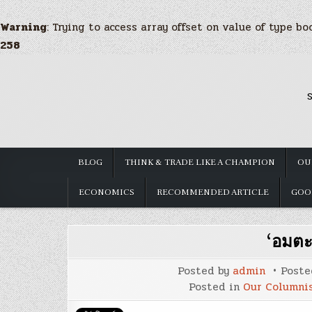
Warning
: Trying to access array offset on value of type bo
258
Skip
to
S
content
BLOG
THINK & TRADE LIKE A CHAMPION
OU
ECONOMICS
RECOMMENDED ARTICLE
GOO
‘อมตะ
Posted by
admin
Poste
Posted in
Our Columni