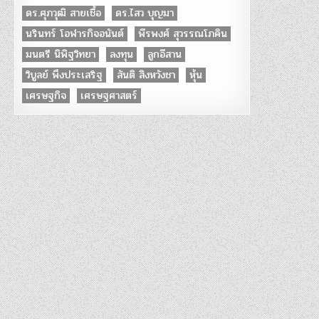
ดร.ศุภวุฒิ สายเชื้อ
ดร.ไสว บุญมา
นรินทร์ โอฬารกิจอนันต์
พีรพงศ์ สุวรรณโภคิน
มนตรี นิพิฐวิทยา
ลงทุน
ลูกอีสาน
วิบูลย์ พึงประเสริฐ
สันติ สิงหวังชา
หุ้น
เศรษฐกิจ
เศรษฐศาสตร์