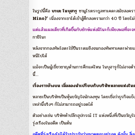
ในรูปนี้คือ
บาบะ โนบุฮารุ
ซามูไรตระกูลทาเคดะสมัยสงครามกล
Mino)’
เนื่องจากเขาได้เข้าสู้ศึกสงครามกว่า 40 ปี โดยไ
แต่แล้วแผลเดียวที่เกิดขึ้นกับยักษ์แห่งมิโนะก็เพียงพอที่จะจบ
กาชิโนะ
หลังจากกองทัพโอดะใช้ปืนระดมยิงจนกองทัพทาเคดะพ่ายแพ้ 
หนีไปได้
แม้จะเป็นผู้เชี่ยวชาญด้านการศึกแค่ไหน โนบุฮารุก็ไม่อาจต
นี้…
เรื่องราวข้างบน เมื่อลองนำเปรียบกับบริษัทหลายแห่งใน
หลายเป็นบริษัทเป็นหุ้นขวัญใจนักลงทุน โดยเชื่อว่าธุรกิจแข
เหล่านี้จริงๆ ก็ไม่สามารถอยู่รอดได้
ตัวอย่างเช่น บริษัทค้าปลีกอุปกรณ์ IT แห่งหนึ่งที่เป็นขวั
รุ่งเรืองในอดีต เป็นต้น
อดีตที่รุ่งเรืองไม่ได้รับประกันว่าอนาคตจะอยู่รอด ดังนั้น