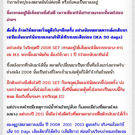
ว่าภาพใหญ่ของตลาดนั้นไม่ค่อยดี หรือยังคงเป็นขาลงอยู่
ยิ่งเทรดอยู่ใต้เส้นนานยิ่งไม่ดี เพราะมีแนวโน้มว่าขาลงรอบนั้นจะไม่
จบ
ง่ายๆ
ดังนั้น ถ้าจะให้ตลาดเริ่มดูดีจริงๆอีกครั้ง อย่างน้อยตลาดควรเด้งกลับมา
เหนือเส้นแนวโน้มระยะกลางให้ได้ซักระยะเสียก่อน (MA 50 days)
อย่างเช่น ในวิกฤตปี 2008 SET เทรดอยู่ใต้เส้นแนวโน้มระยะกลาง-ยาว
จน MA พวกนี้ลงมาพันกัน ต้องใช้เวลา 1 ปี กว่าจะกลับมายืนได้
ซึ่งหลังจากที่กลับมาได้นั้น ตลาดก็เปลี่ยนมาเป็นขาขึ้นที่แข็งแกร่งมากครับ
ช่วงหลัง 2008 นั้นเป็นช่วงที่ใครเข้ามาเล่นหุ้นก็ได้กำไรกันถ้วนหน้า
อีกตัวอย่างนึงคือในปี 2011 SET ก็จะหลุดเส้นแนวโน้มพวกนี้บ่อยครั้ง บ่ง
บอกว่าตลาดช่วงนั้นไม่แข็
งแรงนัก ซึ่งปีนั้นตลาดหุ้นทั้งโลกจะเป็นแบบนี้กัน
หมด คือสวิงขึ้นๆลงๆ จากวิกฤต EU
แต่ประเทศไทยมีเหตุการณ์น้ำท่วมใหญ่ด้วย ก็เลยจะ
มีช่วงที่ตลาดไหล
ลงแรง
แต่รอบปี 2011 นั้นถือว่ายังดีครับที่ตล
าดสามารถฟื้นตัวกลับมาได้เร็ว
ลองดูรูปตลาดขาลงเมื่อ ปี 2008 2011 2013 ดูนะครับ จริงๆแล้วจะใช้
เส้น 50 Days เส้นเดียวก็ได้ครับ (เส้นสีขาว) ค่อนข้างเรียบง่ายและชัดเจน