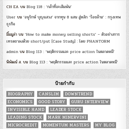
CH EA
บน
Blog 118 : ‘กล้าที่จะเดิมพัน’
User
บน
‘อนุรักษ์ บุญแสวง’ จากทุน 8 แสน สู่หลัก ‘ร้อยล้าน’ : กรุงเทพ
ธุรกิจ
มิ้มมูล่า
บน
‘How to make money selling shorts’ – ตัวอย่างการ
เทรดขาลงด้วย short/put [Case Study] : โดย PHANTORM
admin
บน
Blog 113 : ‘พฤติกรรมและ price action ในตลาดหมี’
พิพัฒน์ ส.
บน
Blog 113 : ‘พฤติกรรมและ price action ในตลาดหมี’
ป้ายกำกับ
BIOGRAPHY
CANSLIM
DOWNTREND
ECONOMICS
GOOD STORY
GURU INTERVIEW
INVISIBLE HAND
LEADER STOCK
LEADING STOCK
MARK MINERVINI
MICROCREDIT
MOMENTUM MASTERS
MY BLOG