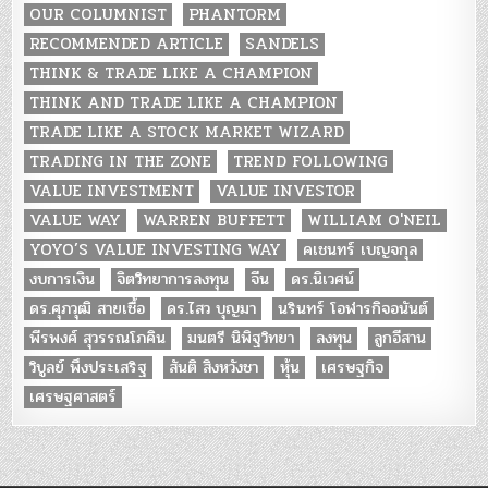
OUR COLUMNIST
PHANTORM
RECOMMENDED ARTICLE
SANDELS
THINK & TRADE LIKE A CHAMPION
THINK AND TRADE LIKE A CHAMPION
TRADE LIKE A STOCK MARKET WIZARD
TRADING IN THE ZONE
TREND FOLLOWING
VALUE INVESTMENT
VALUE INVESTOR
VALUE WAY
WARREN BUFFETT
WILLIAM O'NEIL
YOYO’S VALUE INVESTING WAY
คเชนทร์ เบญจกุล
งบการเงิน
จิตวิทยาการลงทุน
จีน
ดร.นิเวศน์
ดร.ศุภวุฒิ สายเชื้อ
ดร.ไสว บุญมา
นรินทร์ โอฬารกิจอนันต์
พีรพงศ์ สุวรรณโภคิน
มนตรี นิพิฐวิทยา
ลงทุน
ลูกอีสาน
วิบูลย์ พึงประเสริฐ
สันติ สิงหวังชา
หุ้น
เศรษฐกิจ
เศรษฐศาสตร์