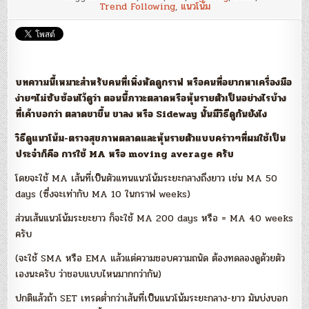
:
Trend Following
,
แนวโน้ม
ตลาด
ดี
หรือ
ไม่
ดี
ดู
อย่างไร?
–
บทความนี้เหมาะสำหรับคนที่เพิ่งหัดดูกราฟ หรือคนที่อยากหาเครื่องมือ
วิธี
ตรวจ
ง่ายๆไม่ซับซ้อนไว้ดูว่า ตอนนี้ภาวะตลาดหรือหุ้นรายตัวเป็นอย่างไรบ้าง
สุขภาพ
ที่เค้าบอกว่า ตลาดขาขึ้น ขาลง หรือ Sideway นั้นมีวิธีดูกันยังไง
ตลาด
และ
หุ้น
วิธีดูแนวโน้ม-ตรวจสุ
ขภาพตลาดและหุ้นรายตัวแบบคร่าวๆที่ผมใช้เป็น
ราย
ประจำก็คือ การใช้ MA หรือ moving average ครับ
ตัว
โดยจะใช้ MA เส้นที่เป็นตัวแทนแนวโน้มระ
ยะกลางถึงยาว เช่น MA 50
days (ซึ่งจะเท่ากับ MA 10 ในกราฟ weeks)
ส่วนเส้นแนวโน้มระยะยาว ก็จะใช้ MA 200 days หรือ = MA 40 weeks
ครับ
(จะใช้ SMA หรือ EMA แล้วแต่ความชอบความถนัด ต้องทดลองดูด้วยตัว
เองนะครับ ว่าชอบแบบไหนมากกว่ากัน
)
ปกติแล้วถ้า SET เทรดต่ำกว่าเส้นที่เป็นแนวโ
น้มระยะกลาง-ยาว มันบ่งบอก