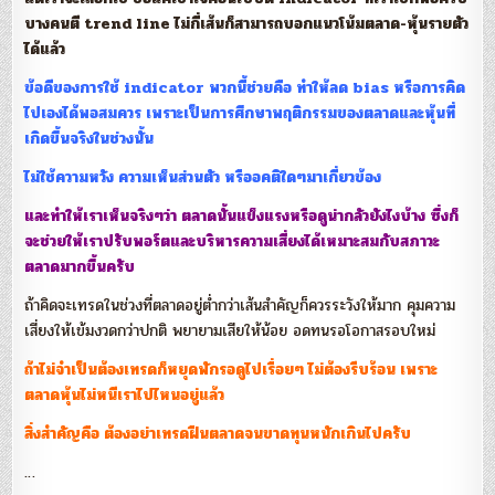
บางคนตี trend line ไม่กี่เส้นก็สามารถบอกแนวโน้มตลาด-หุ้นรายตัว
ได้แ
ล้ว
ข้อดีของการใช้ indicator พวกนี้ช่วยคือ ทำให้ลด bias หรือการคิด
ไปเองได้พอสมควร เพราะเป็นการศึกษาพฤติกรรมข
องตลาดและหุ้นที่
เกิดขึ้นจ
ริงในช่วงนั้น
ไม่ใช้ความหวัง ความเห็นส่วนตัว หรืออคติใดๆมาเกี่ยวข้อง
และทำให้เราเห็นจริงๆว่า ตลาดนั้น
แข็งแรงหรือดูน่ากลัวยังไงบ้าง
ซึ่งก็
จะช่วยให้เราปรับพอร์ตและบริหารความเสี่ยงได้เหมาะสมกับสภาวะ
ตลาด
มากขึ้นครับ
ถ้าคิดจะเทรดในช่วงที่ตลาดอยู่ต่ำกว่าเส้นสำคัญก็ควรระวังให้มาก คุมความ
เสี่ยงให้เข้มงวดกว่าปกติ พยายามเสียให้น้อย อดทนรอโอกาสรอบใหม่
ถ้าไม่จำเป็นต้องเทรดก็หยุดพักรอดูไปเรื่อยๆ ไม่ต้องรีบร้อน เพราะ
ตลาดหุ้นไม่หนีเราไปไหนอยู่แล้ว
สิ่งสำคัญคือ ต้องอย่าเทรดฝืนตลาดจนขาดทุนหนักเกินไปครับ
…