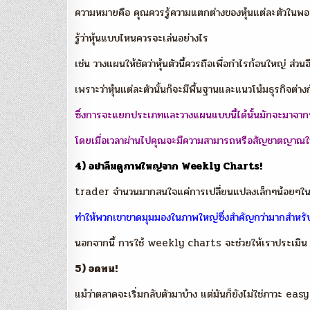
ความหมายคือ คุณควรรู้ความแตกต่างของหุ้นแต่ละตัวในพอร
รู้ว่าหุ้นแบบไหนควรจะเล่นอย่างไร
เช่น วางแผนให้ชัดว่าหุ้นตัวนี้ควรถือเพื่อกำไรก้อนใหญ่ ส่
เพราะว่าหุ้นแต่ละตัวนั้นก็จะมีพื้นฐานและแนวโน้มธุรกิจต่
ซึ่งการจะแยกประเภทและวางแผนแบบนี้ได้นั้นมักจะมาจา
โดยเมื่อเวลาผ่านไปคุณจะมีความสามารถหรือสัญชาตญาณในส
4) อย่าลืมดูภาพใหญ่จาก Weekly Charts!
trader จำนวนมากสนใจแค่การเปลี่ยนแปลงเล็กๆน้อยๆในระห
ทำให้พวกเขาขาดมุมมองในภาพใหญ่ซึ่งสำคัญกว่ามากสำหรับกา
นอกจากนี้ การใช้ weekly charts จะช่วยให้เราประเมิน
5) อดทน!
แม้ว่าตลาดจะเริ่มกลับตัวมาบ้าง แต่มันก็ยังไม่ใช่ภาวะ easy