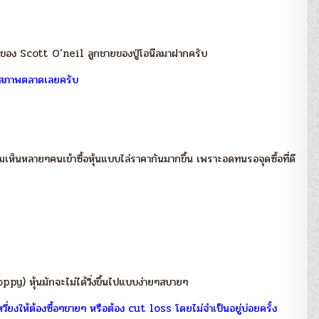
เทรด
ของ
Scott
O’Neil’
:
นะนำของ Scott O’neil ลูกชายของปู่โอนีลมาฝากครับ
โดย
Joe
Fahmy
ทุกสภาพตลาดเลยครับ
มเห็นหลายๆคนเข้าซื้อหุ้นแบบไล่ราคากันมากขึ้น เพราะอดทนรอจุดซื้อที่ดี
py) หุ้นมักจะไม่ได้วิ่งขึ้นไปแบบง่ายๆสบายๆ
หวี่ยงให้ต้องซื้อๆขายๆ หรือต้อง cut loss โดยไม่จำเป็นอยู่บ่อยครั้ง