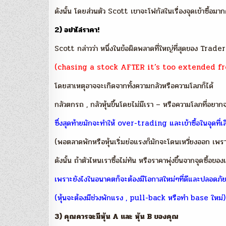
ดังนั้น โดยส่วนตัว Scott เขาจะโฟกัสในเรื่องจุดเข้าซื้อมา
2) อย่าไล่ราคา!
Scott กล่าวว่า หนึ่งในข้อผิดพลาดที่ใหญ่ที่สุดของ Trader
(chasing a stock AFTER it’s too extended fr
โดยสาเหตุอาจจะเกิดจากทั้งความกลัวหรือความโลภก็ได้
กลัวตกรถ , กลัวหุ้นขึ้นโดยไม่มีเรา – หรือความโลภที่อยา
ซึ่งสุดท้ายมักจะทำให้ over-trading และเข้าซื้อในจุดที่เสี
(พอตลาดพักหรือหุ้นเริ่มย่อแรงก็มักจะโดนเหวี่ยงออก เพร
ดังนั้น ถ้าตัวไหนเราซื้อไม่ทัน หรือราคาพุ่งขึ้นจากจุดซื้อข
เพราะยังไงในอนาคตก็จะต้องมีโอกาสใหม่ๆที่ดีและปลอดภัยก
(หุ้นจะต้องมีช่วงพักแรง , pull-back หรือทำ base ใหม่)
3) คุณควรจะมีหุ้น A และ หุ้น B ของคุณ