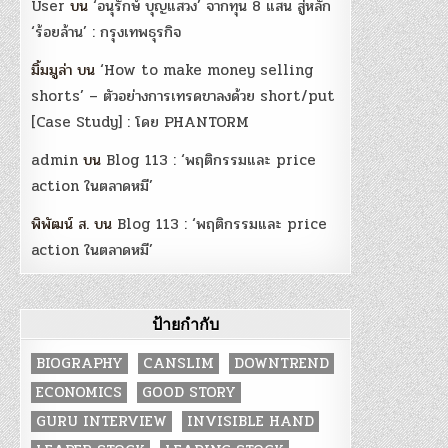
User
บน
‘อนุรักษ์ บุญแสวง’ จากทุน 8 แสน สู่หลัก
‘ร้อยล้าน’ : กรุงเทพธุรกิจ
มิ้มมูล่า
บน
‘How to make money selling
shorts’ – ตัวอย่างการเทรดขาลงด้วย short/put
[Case Study] : โดย PHANTORM
admin
บน
Blog 113 : ‘พฤติกรรมและ price
action ในตลาดหมี’
พิพัฒน์ ส.
บน
Blog 113 : ‘พฤติกรรมและ price
action ในตลาดหมี’
ป้ายกำกับ
BIOGRAPHY
CANSLIM
DOWNTREND
ECONOMICS
GOOD STORY
GURU INTERVIEW
INVISIBLE HAND