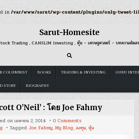
ol in
/var/www/sarut/wp-content/plugins/only-tweet-li
Sarut-Homesite
tock Trading , CANSLIM Investing , หุ้น – เศรษฐศาสตร์ – บทความคัดส
R COLUMNIST
BOOKS
TRADING & INVESTING
GURU INTE
D STORY
BIOGRAPHY
cott O’Neil’ : โดย Joe Fahmy
on
ted on
เมษายน 2, 2014
0 Comments
‘บท
ng
Tagged
Joe Fahmy
,
My Blog
,
ลงทุน
,
หุ้น
เรียน
การ