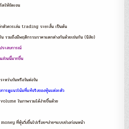
์ตให้ชัดเจน
วนอีกตัวควรเล่น trading ระยะสั้น เป็นต้น
างกัน รวมถึงมีพฤติกรรมราคาแตกต่างกันด้วยเช่นกัน (นิสัย)
กประสบการณ์
่วนนี้มากขึ้น
ว่างวันหรือวันต่อวัน
รดูแนวโน้มที่แท้จริงของหุ้นแต่ละตัว
 volume ในภาพรวมได้ง่ายขึ้นด้วย
 money ที่หุ้นวิ่งขึ้นไปเรื่อยๆง่ายๆแบบช่วงก่อนหน้า