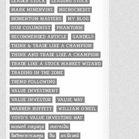
LEADER STOCK
LEADING STOCK
MARK MINERVINI
MICROCREDIT
MOMENTUM MASTERS
MY BLOG
OUR COLUMNIST
PHANTORM
RECOMMENDED ARTICLE
SANDELS
THINK & TRADE LIKE A CHAMPION
THINK AND TRADE LIKE A CHAMPION
TRADE LIKE A STOCK MARKET WIZARD
TRADING IN THE ZONE
TREND FOLLOWING
VALUE INVESTMENT
VALUE INVESTOR
VALUE WAY
WARREN BUFFETT
WILLIAM O'NEIL
YOYO’S VALUE INVESTING WAY
คเชนทร์ เบญจกุล
งบการเงิน
จิตวิทยาการลงทุน
จีน
ดร.นิเวศน์