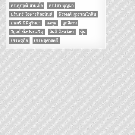
ดร.ศุภวุฒิ สายเชื้อ
ดร.ไสว บุญมา
นรินทร์ โอฬารกิจอนันต์
พีรพงศ์ สุวรรณโภคิน
มนตรี นิพิฐวิทยา
ลงทุน
ลูกอีสาน
วิบูลย์ พึงประเสริฐ
สันติ สิงหวังชา
หุ้น
เศรษฐกิจ
เศรษฐศาสตร์