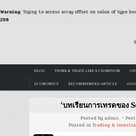
Warning
: Trying to access array offset on value of type bo
258
Skip
to
S
content
BLOG
THINK & TRADE LIKE A CHAMPION
OU
ECONOMICS
RECOMMENDED ARTICLE
GOO
‘บทเรียนการเทรดของ S
Posted by
admin
Pos
Posted in
Trading & Investi