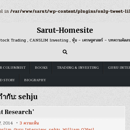
ol in
/var/www/sarut/wp-content/plugins/only-tweet-li
Sarut-Homesite
tock Trading , CANSLIM Investing , หุ้น – เศรษฐศาสตร์ – บทความคัดส
R COLUMNIST
BOOKS
TRADING & INVESTING
GURU INTE
D STORY
BIOGRAPHY
กำกับ:
sehju
t Research’
บน
7, 2014
3 ความเห็น
สัมภาษณ์
nslim
,
Guru Interview
,
sehju
,
William O'Neil