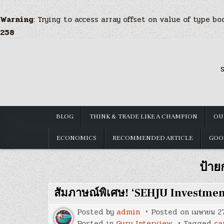
Warning
: Trying to access array offset on value of type bo
258
Skip
to
S
content
BLOG
THINK & TRADE LIKE A CHAMPION
OU
ECONOMICS
RECOMMENDED ARTICLE
GOO
ป้าย
สัมภาษณ์พิเศษ! ‘SEHJU Investmen
Posted by
admin
Posted on
เมษายน 2
Posted in
Guru Interview
Tagged
ca