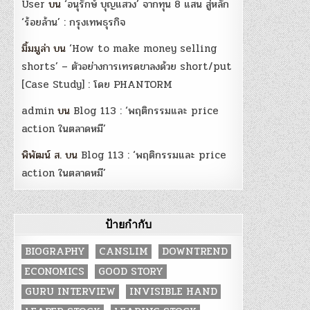
User
บน
‘อนุรักษ์ บุญแสวง’ จากทุน 8 แสน สู่หลัก
‘ร้อยล้าน’ : กรุงเทพธุรกิจ
มิ้มมูล่า
บน
‘How to make money selling
shorts’ – ตัวอย่างการเทรดขาลงด้วย short/put
[Case Study] : โดย PHANTORM
admin
บน
Blog 113 : ‘พฤติกรรมและ price
action ในตลาดหมี’
พิพัฒน์ ส.
บน
Blog 113 : ‘พฤติกรรมและ price
action ในตลาดหมี’
ป้ายกำกับ
BIOGRAPHY
CANSLIM
DOWNTREND
ECONOMICS
GOOD STORY
GURU INTERVIEW
INVISIBLE HAND