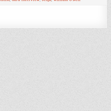
พิเศษ!
‘SEHJU
Investment
Research’