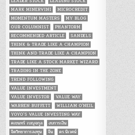
LEADER STOCK
LEADING STOCK
MARK MINERVINI
MICROCREDIT
MOMENTUM MASTERS
MY BLOG
OUR COLUMNIST
PHANTORM
RECOMMENDED ARTICLE
SANDELS
THINK & TRADE LIKE A CHAMPION
THINK AND TRADE LIKE A CHAMPION
TRADE LIKE A STOCK MARKET WIZARD
TRADING IN THE ZONE
TREND FOLLOWING
VALUE INVESTMENT
VALUE INVESTOR
VALUE WAY
WARREN BUFFETT
WILLIAM O'NEIL
YOYO’S VALUE INVESTING WAY
คเชนทร์ เบญจกุล
งบการเงิน
จิตวิทยาการลงทุน
จีน
ดร.นิเวศน์