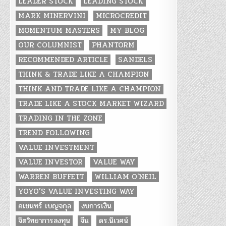
LEADER STOCK
LEADING STOCK
MARK MINERVINI
MICROCREDIT
MOMENTUM MASTERS
MY BLOG
OUR COLUMNIST
PHANTORM
RECOMMENDED ARTICLE
SANDELS
THINK & TRADE LIKE A CHAMPION
THINK AND TRADE LIKE A CHAMPION
TRADE LIKE A STOCK MARKET WIZARD
TRADING IN THE ZONE
TREND FOLLOWING
VALUE INVESTMENT
VALUE INVESTOR
VALUE WAY
WARREN BUFFETT
WILLIAM O'NEIL
YOYO’S VALUE INVESTING WAY
คเชนทร์ เบญจกุล
งบการเงิน
จิตวิทยาการลงทุน
จีน
ดร.นิเวศน์