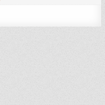
64
:
Market
Notes
Q1/2016