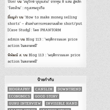
User
บน
‘อนุรักษ์ บุญแสวง’ จากทุน 8 แสน สู่หลัก
‘ร้อยล้าน’ : กรุงเทพธุรกิจ
มิ้มมูล่า
บน
‘How to make money selling
shorts’ – ตัวอย่างการเทรดขาลงด้วย short/put
[Case Study] : โดย PHANTORM
admin
บน
Blog 113 : ‘พฤติกรรมและ price
action ในตลาดหมี’
พิพัฒน์ ส.
บน
Blog 113 : ‘พฤติกรรมและ price
action ในตลาดหมี’
ป้ายกำกับ
BIOGRAPHY
CANSLIM
DOWNTREND
ECONOMICS
GOOD STORY
GURU INTERVIEW
INVISIBLE HAND