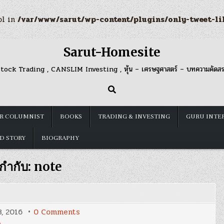
ol in
/var/www/sarut/wp-content/plugins/only-tweet-li
Sarut-Homesite
tock Trading , CANSLIM Investing , หุ้น – เศรษฐศาสตร์ – บทความคัดส
R COLUMNIST
BOOKS
TRADING & INVESTING
GURU INTE
D STORY
BIOGRAPHY
ยกำกับ:
note
on
8, 2016
0 Comments
Blog
e