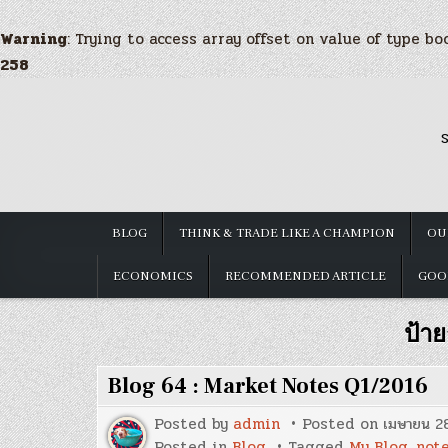
Warning
: Trying to access array offset on value of type bo
258
Skip
to
S
content
BLOG
THINK & TRADE LIKE A CHAMPION
OU
ECONOMICS
RECOMMENDED ARTICLE
GOO
ป้า
Blog 64 : Market Notes Q1/2016
Posted by
admin
Posted on
เมษายน 2
Posted in
Blog
Tagged
My Blog
,
not