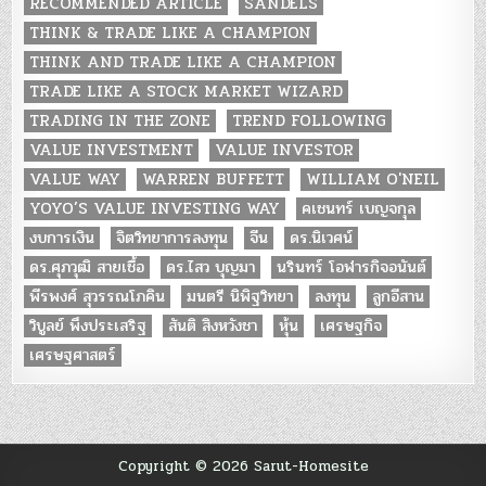
RECOMMENDED ARTICLE
SANDELS
THINK & TRADE LIKE A CHAMPION
THINK AND TRADE LIKE A CHAMPION
TRADE LIKE A STOCK MARKET WIZARD
TRADING IN THE ZONE
TREND FOLLOWING
VALUE INVESTMENT
VALUE INVESTOR
VALUE WAY
WARREN BUFFETT
WILLIAM O'NEIL
YOYO’S VALUE INVESTING WAY
คเชนทร์ เบญจกุล
งบการเงิน
จิตวิทยาการลงทุน
จีน
ดร.นิเวศน์
ดร.ศุภวุฒิ สายเชื้อ
ดร.ไสว บุญมา
นรินทร์ โอฬารกิจอนันต์
พีรพงศ์ สุวรรณโภคิน
มนตรี นิพิฐวิทยา
ลงทุน
ลูกอีสาน
วิบูลย์ พึงประเสริฐ
สันติ สิงหวังชา
หุ้น
เศรษฐกิจ
เศรษฐศาสตร์
Copyright © 2026 Sarut-Homesite