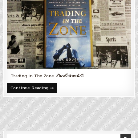
จาก
หนังสือ
Trading
in
The
Zone
. Trading in The Zone เป็นหนึ่งในหนังสื…
Blog
Continue Reading
45
:
“Winning
Attitude”
–
ข้อคิด
จาก
หนังสือ
Trading
in
The
Search