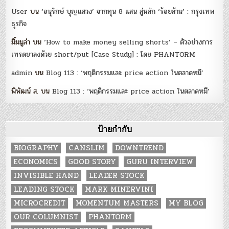
User
บน
‘อนุรักษ์ บุญแสวง’ จากทุน 8 แสน สู่หลัก ‘ร้อยล้าน’ : กรุงเทพ
ธุรกิจ
มิ้มมูล่า
บน
‘How to make money selling shorts’ – ตัวอย่างการ
เทรดขาลงด้วย short/put [Case Study] : โดย PHANTORM
admin
บน
Blog 113 : ‘พฤติกรรมและ price action ในตลาดหมี’
พิพัฒน์ ส.
บน
Blog 113 : ‘พฤติกรรมและ price action ในตลาดหมี’
ป้ายกำกับ
BIOGRAPHY
CANSLIM
DOWNTREND
ECONOMICS
GOOD STORY
GURU INTERVIEW
INVISIBLE HAND
LEADER STOCK
LEADING STOCK
MARK MINERVINI
MICROCREDIT
MOMENTUM MASTERS
MY BLOG
OUR COLUMNIST
PHANTORM