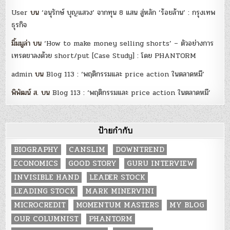
User
บน
‘อนุรักษ์ บุญแสวง’ จากทุน 8 แสน สู่หลัก ‘ร้อยล้าน’ : กรุงเทพ
ธุรกิจ
มิ้มมูล่า
บน
‘How to make money selling shorts’ – ตัวอย่างการ
เทรดขาลงด้วย short/put [Case Study] : โดย PHANTORM
admin
บน
Blog 113 : ‘พฤติกรรมและ price action ในตลาดหมี’
พิพัฒน์ ส.
บน
Blog 113 : ‘พฤติกรรมและ price action ในตลาดหมี’
ป้ายกำกับ
BIOGRAPHY
CANSLIM
DOWNTREND
ECONOMICS
GOOD STORY
GURU INTERVIEW
INVISIBLE HAND
LEADER STOCK
LEADING STOCK
MARK MINERVINI
MICROCREDIT
MOMENTUM MASTERS
MY BLOG
OUR COLUMNIST
PHANTORM