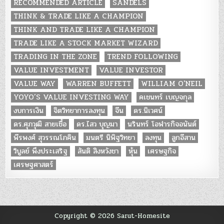
RECOMMENDED ARTICLE
SANDELS
THINK & TRADE LIKE A CHAMPION
THINK AND TRADE LIKE A CHAMPION
TRADE LIKE A STOCK MARKET WIZARD
TRADING IN THE ZONE
TREND FOLLOWING
VALUE INVESTMENT
VALUE INVESTOR
VALUE WAY
WARREN BUFFETT
WILLIAM O'NEIL
YOYO’S VALUE INVESTING WAY
คเชนทร์ เบญจกุล
งบการเงิน
จิตวิทยาการลงทุน
จีน
ดร.นิเวศน์
ดร.ศุภวุฒิ สายเชื้อ
ดร.ไสว บุญมา
นรินทร์ โอฬารกิจอนันต์
พีรพงศ์ สุวรรณโภคิน
มนตรี นิพิฐวิทยา
ลงทุน
ลูกอีสาน
วิบูลย์ พึงประเสริฐ
สันติ สิงหวังชา
หุ้น
เศรษฐกิจ
เศรษฐศาสตร์
Copyright © 2026 Sarut-Homesite