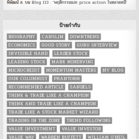
พิพัฒน์ ส.
บน
Blog 113 : ‘พฤติกรรมและ price action ในตลาดหมี’
ป้ายกำกับ
BIOGRAPHY
CANSLIM
DOWNTREND
ECONOMICS
GOOD STORY
GURU INTERVIEW
INVISIBLE HAND
LEADER STOCK
LEADING STOCK
MARK MINERVINI
MICROCREDIT
MOMENTUM MASTERS
MY BLOG
OUR COLUMNIST
PHANTORM
RECOMMENDED ARTICLE
SANDELS
THINK & TRADE LIKE A CHAMPION
THINK AND TRADE LIKE A CHAMPION
TRADE LIKE A STOCK MARKET WIZARD
TRADING IN THE ZONE
TREND FOLLOWING
VALUE INVESTMENT
VALUE INVESTOR
VALUE WAY
WARREN BUFFETT
WILLIAM O'NEIL