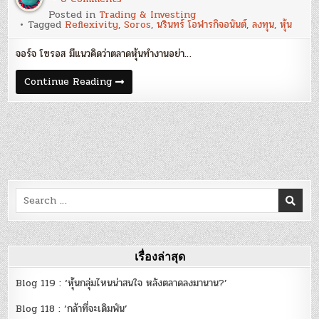
Mr.Soros
Posted in
Trading & Investing
and
Tagged
Reflexivity
,
Soros
,
นรินทร์ โอฬารกิจอนันต์
,
ลงทุน
,
หุ้น
his
Reflexivity
:
จอร์จ โซรอส มีแนวคิดว่าตลาดหุ้นทำงานอย่า…
นรินทร์
โอฬาร
กิจ
Mr.Soros
Continue Reading
อนันต์
and
his
Reflexivity
:
นรินทร์
โอฬาร
กิจ
อนันต์
Search
for:
เรื่องล่าสุด
Blog 119 : ‘หุ้นกลุ่มไหนน่าสนใจ หลังตลาดลงมานาน?’
Blog 118 : ‘กล้าที่จะเดิมพัน’