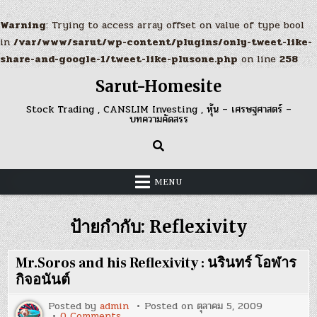
Warning
: Trying to access array offset on value of type bool
in
/var/www/sarut/wp-content/plugins/only-tweet-like-
share-and-google-1/tweet-like-plusone.php
on line
258
Skip
Sarut-Homesite
to
content
Stock Trading , CANSLIM Investing , หุ้น – เศรษฐศาสตร์ –
บทความคัดสรร
MENU
ป้ายกำกับ:
Reflexivity
Mr.Soros and his Reflexivity : นรินทร์ โอฬาร
กิจอนันต์
Posted by
admin
Posted on
ตุลาคม 5, 2009
on
0 Comments