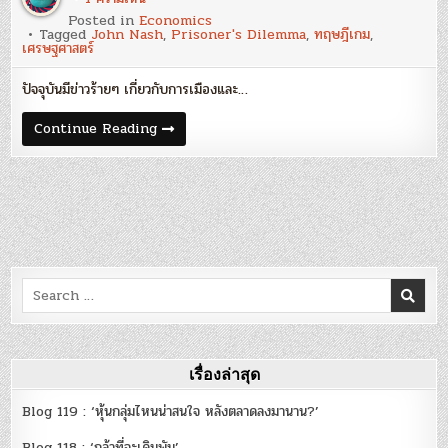
ทฤษฎี
Posted in
Economics
เกม
Tagged
John Nash
,
Prisoner's Dilemma
,
ทฤษฎีเกม
,
กับ
เศรษฐศาสตร์
John
Nash
:
ปัจจุบันมีข่าวร้ายๆ เกี่ยวกับการเมืองและ…
เพส
ซิ
มิส
ทฤษฎี
Continue Reading
ต์
เกม
ประชาชาติ
กับ
ธุรกิจ
John
Nash
:
เพส
ซิ
มิส
ต์
ประชาชาติ
ธุรกิจ
Search
for:
เรื่องล่าสุด
Blog 119 : ‘หุ้นกลุ่มไหนน่าสนใจ หลังตลาดลงมานาน?’
Blog 118 : ‘กล้าที่จะเดิมพัน’