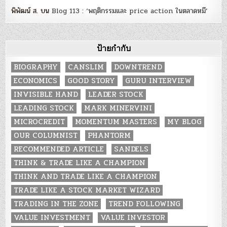
พิพัฒน์ ส.
บน
Blog 113 : ‘พฤติกรรมและ price action ในตลาดหมี’
ป้ายกำกับ
BIOGRAPHY
CANSLIM
DOWNTREND
ECONOMICS
GOOD STORY
GURU INTERVIEW
INVISIBLE HAND
LEADER STOCK
LEADING STOCK
MARK MINERVINI
MICROCREDIT
MOMENTUM MASTERS
MY BLOG
OUR COLUMNIST
PHANTORM
RECOMMENDED ARTICLE
SANDELS
THINK & TRADE LIKE A CHAMPION
THINK AND TRADE LIKE A CHAMPION
TRADE LIKE A STOCK MARKET WIZARD
TRADING IN THE ZONE
TREND FOLLOWING
VALUE INVESTMENT
VALUE INVESTOR