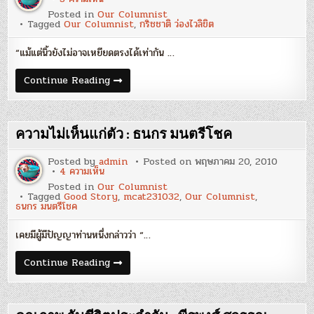
“สันติภาพ”
Posted in
Our Columnist
ย่อม
Tagged
Our Columnist
,
กริชชาติ ว่องไวลิขิต
ไม่
ได้
เกิด
“แม้แต่นิ้วยังไม่อาจเหยียดตรงได้เท่ากัน …
จาก
คน
เพียง
“สันติภาพ”
Continue Reading
คน
ย่อม
เดียว
ไม่
:
ได้
กริช
เกิด
ชาติ
จาก
ความไม่เห็นแก่ตัว : ธนกร มนตรีโชค
ว่องไว
คน
ลิขิต
เพียง
คน
Posted by
admin
Posted on
พฤษภาคม 20, 2010
เดียว
บน
4 ความเห็น
:
ความ
Posted in
Our Columnist
กริช
ไม่
Tagged
Good Story
,
mcat231032
,
Our Columnist
,
ชาติ
เห็น
ธนกร มนตรีโชค
ว่องไว
แก่
ลิขิต
ตัว
:
เคยมีผู้มีปัญญาท่านหนึ่งกล่าวว่า “…
ธนกร
มนตรี
โชค
ความ
Continue Reading
ไม่
เห็น
แก่
ตัว
: