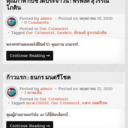
คุณภาพ กับชีวิตประจำวัน : พีรพงศ์ สุวรรณ
ธนกร
มนตรี
โภคิน
โชค
Posted by
admin
Posted on
พฤษภาคม 16, 2010
on
0 Comments
คุณภาพ
Posted in
Our Columnist
กับ
Tagged
Our Columnist
,
Sandels
,
พีรพงศ์ สุวรรณโภคิน
ชีวิต
ประจำ
วัน
หลายๆท่านคงเคยได้ยินคำว่า คุณภาพ มามากกั…
:
พีร
พงศ์
คุณภาพ
Continue Reading
สุวรรณ
กับ
โภคิน
ชีวิต
ประจำ
วัน
:
ก้าวแรก : ธนกร มนตรีโชค
พีร
พงศ์
สุวรรณ
Posted by
admin
Posted on
พฤษภาคม 12, 2010
โภคิน
บน
1 ความเห็น
ก้าว
Posted in
Our Columnist
แรก
Tagged
mcat231032
,
Our Columnist
,
ธนกร มนตรีโชค
:
ธนกร
มนตรี
คุณผู้อ่านอาจจะกำลัง งง ไอ้นี่มันบล็อกบ้…
โชค
ก้าว
Continue Reading