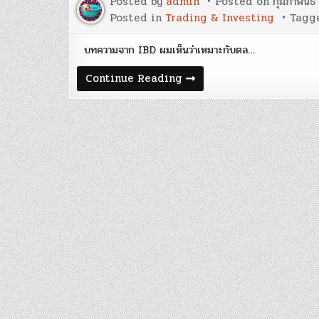
Posted by
admin
Posted on
กุมภาพันธ์
Posted in
Trading & Investing
Tagg
บทความจาก IBD ผมเห็นว่าเหมาะกับตล…
‘How
Continue Reading
To
Avoid
Getting
Chopped
In
Choppy
Market’
–
ทำ
อย่างไร
ให้
เจ็บ
ตัว
น้อย
ช่วง
ตลาด
ผันผวน
สูง