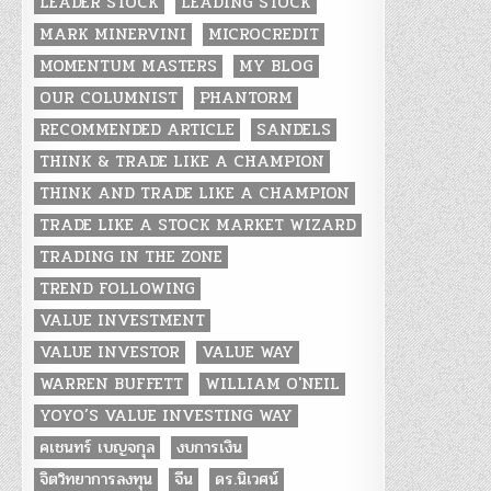
LEADER STOCK
LEADING STOCK
MARK MINERVINI
MICROCREDIT
MOMENTUM MASTERS
MY BLOG
OUR COLUMNIST
PHANTORM
RECOMMENDED ARTICLE
SANDELS
THINK & TRADE LIKE A CHAMPION
THINK AND TRADE LIKE A CHAMPION
TRADE LIKE A STOCK MARKET WIZARD
TRADING IN THE ZONE
TREND FOLLOWING
VALUE INVESTMENT
VALUE INVESTOR
VALUE WAY
WARREN BUFFETT
WILLIAM O'NEIL
YOYO’S VALUE INVESTING WAY
คเชนทร์ เบญจกุล
งบการเงิน
จิตวิทยาการลงทุน
จีน
ดร.นิเวศน์