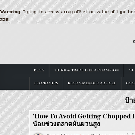
Warning
: Trying to access array offset on value of type bo
258
Skip
to
S
content
BLOG
THINK & TRADE LIKE A CHAMPION
OU
ECONOMICS
RECOMMENDED ARTICLE
GOO
ป้า
‘How To Avoid Getting Chopped In
น้อยช่วงตลาดผันผวนสูง