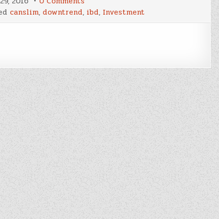
on
 29, 2016
0 Comments
‘How
ed
canslim
,
downtrend
,
ibd
,
Investment
To
Avoid
Getting
Chopped
In
Choppy
Market’
–
ทำ
อย่างไร
ให้
เจ็บ
ตัว
น้อย
ช่วง
ตลาด
ผันผวน
สูง