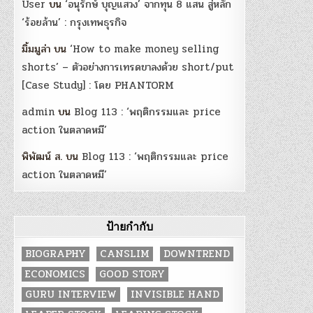
User
บน
‘อนุรักษ์ บุญแสวง’ จากทุน 8 แสน สู่หลัก
‘ร้อยล้าน’ : กรุงเทพธุรกิจ
มิ้มมูล่า
บน
‘How to make money selling
shorts’ – ตัวอย่างการเทรดขาลงด้วย short/put
[Case Study] : โดย PHANTORM
admin
บน
Blog 113 : ‘พฤติกรรมและ price
action ในตลาดหมี’
พิพัฒน์ ส.
บน
Blog 113 : ‘พฤติกรรมและ price
action ในตลาดหมี’
ป้ายกำกับ
BIOGRAPHY
CANSLIM
DOWNTREND
ECONOMICS
GOOD STORY
GURU INTERVIEW
INVISIBLE HAND