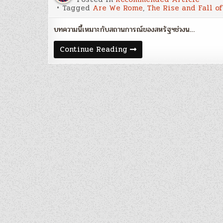
Tagged
Are We Rome
,
The Rise and Fall o
บทความนี้เหมาะกับสถานการณ์ของสหรัฐฯช่วงน…
‘Are
Continue Reading
We
Rome?’
–
ใคร
อยู่
ได้
คำ
ฟ้า?
:
ดร.ไสว
บุญ
มา