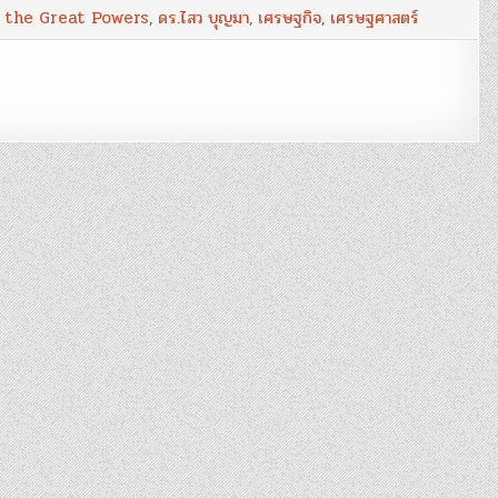
We
f the Great Powers
,
ดร.ไสว บุญมา
,
เศรษฐกิจ
,
เศรษฐศาสตร์
Rome?’
–
ใคร
อยู่
ได้
คำ
ฟ้า?
:
ดร.ไสว
บุญ
มา