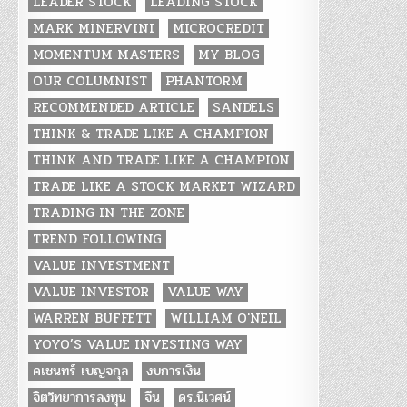
LEADER STOCK
LEADING STOCK
MARK MINERVINI
MICROCREDIT
MOMENTUM MASTERS
MY BLOG
OUR COLUMNIST
PHANTORM
RECOMMENDED ARTICLE
SANDELS
THINK & TRADE LIKE A CHAMPION
THINK AND TRADE LIKE A CHAMPION
TRADE LIKE A STOCK MARKET WIZARD
TRADING IN THE ZONE
TREND FOLLOWING
VALUE INVESTMENT
VALUE INVESTOR
VALUE WAY
WARREN BUFFETT
WILLIAM O'NEIL
YOYO’S VALUE INVESTING WAY
คเชนทร์ เบญจกุล
งบการเงิน
จิตวิทยาการลงทุน
จีน
ดร.นิเวศน์