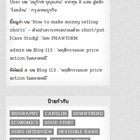
User
บน
‘อนุรักษ์ บุญแสวง’ จากทุน 8 แสน สู่หลัก
‘ร้อยล้าน’ : กรุงเทพธุรกิจ
มิ้มมูล่า
บน
‘How to make money selling
shorts’ – ตัวอย่างการเทรดขาลงด้วย short/put
[Case Study] : โดย PHANTORM
admin
บน
Blog 113 : ‘พฤติกรรมและ price
action ในตลาดหมี’
พิพัฒน์ ส.
บน
Blog 113 : ‘พฤติกรรมและ price
action ในตลาดหมี’
ป้ายกำกับ
BIOGRAPHY
CANSLIM
DOWNTREND
ECONOMICS
GOOD STORY
GURU INTERVIEW
INVISIBLE HAND