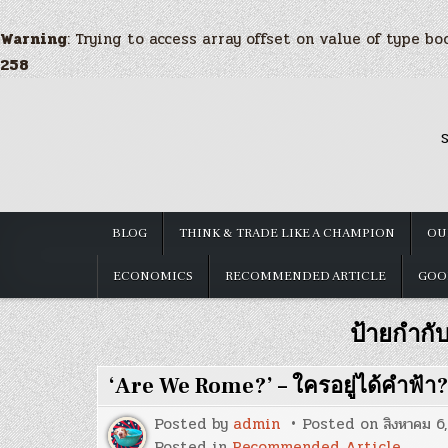
Warning
: Trying to access array offset on value of type bo
258
Skip
to
S
content
BLOG
THINK & TRADE LIKE A CHAMPION
OU
ECONOMICS
RECOMMENDED ARTICLE
GOO
ป้ายกำกั
‘Are We Rome?’ – ใครอยู่ได้คำฟ้า?
Posted by
admin
Posted on
สิงหาคม 6
Posted in
Recommended Article