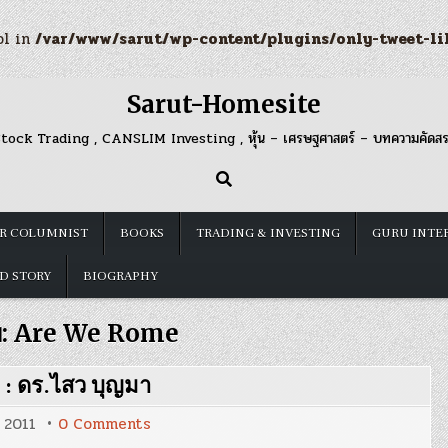
ol in
/var/www/sarut/wp-content/plugins/only-tweet-li
Sarut-Homesite
tock Trading , CANSLIM Investing , หุ้น – เศรษฐศาสตร์ – บทความคัดส
R COLUMNIST
BOOKS
TRADING & INVESTING
GURU INTE
D STORY
BIOGRAPHY
บ:
Are We Rome
 : ดร.ไสว บุญมา
on
, 2011
0 Comments
‘Are