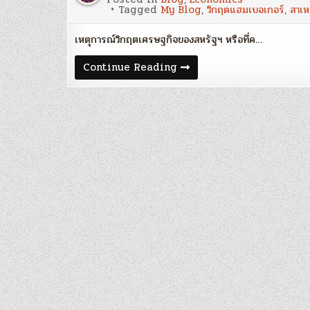
Tagged
My Blog
,
วิกฤตแฮมเบอเกอร์
,
สาเห
เหตุการณ์วิกฤตเศรษฐกิจของสหรัฐฯ หรือที่ค…
Blog
Continue Reading
1
:
สาเหตุ
ของ
วิก
ฤต
แฮม
เบอ
เกอร์
ฉบับ
ย่อ