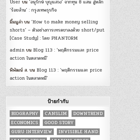
User
บน
‘อนุรักษ์ บุญแสวง’ จากทุน 8 แสน สู่หลัก
‘ร้อยล้าน’ : กรุงเทพธุรกิจ
มิ้มมูล่า
บน
‘How to make money selling
shorts’ – ตัวอย่างการเทรดขาลงด้วย short/put
[Case Study] : โดย PHANTORM
admin
บน
Blog 113 : ‘พฤติกรรมและ price
action ในตลาดหมี’
พิพัฒน์ ส.
บน
Blog 113 : ‘พฤติกรรมและ price
action ในตลาดหมี’
ป้ายกำกับ
BIOGRAPHY
CANSLIM
DOWNTREND
ECONOMICS
GOOD STORY
GURU INTERVIEW
INVISIBLE HAND