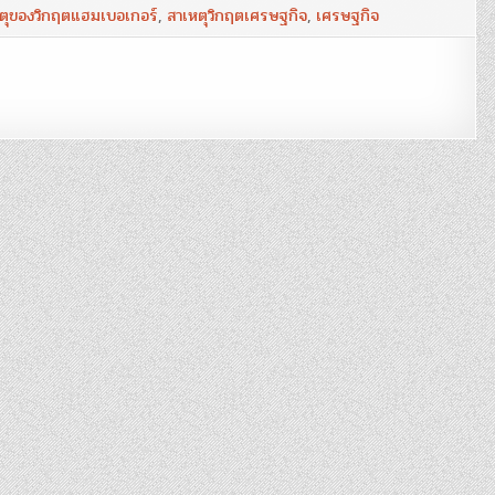
1
ตุของวิกฤตแฮมเบอเกอร์
,
สาเหตุวิกฤตเศรษฐกิจ
,
เศรษฐกิจ
:
สาเหตุ
ของ
วิก
ฤต
แฮม
เบอ
เกอร์
ฉบับ
ย่อ