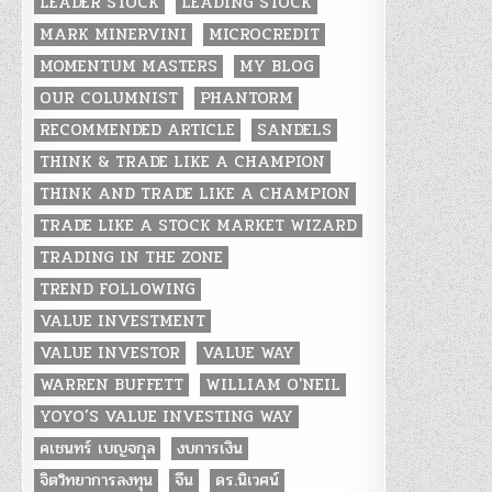
LEADER STOCK
LEADING STOCK
MARK MINERVINI
MICROCREDIT
MOMENTUM MASTERS
MY BLOG
OUR COLUMNIST
PHANTORM
RECOMMENDED ARTICLE
SANDELS
THINK & TRADE LIKE A CHAMPION
THINK AND TRADE LIKE A CHAMPION
TRADE LIKE A STOCK MARKET WIZARD
TRADING IN THE ZONE
TREND FOLLOWING
VALUE INVESTMENT
VALUE INVESTOR
VALUE WAY
WARREN BUFFETT
WILLIAM O'NEIL
YOYO’S VALUE INVESTING WAY
คเชนทร์ เบญจกุล
งบการเงิน
จิตวิทยาการลงทุน
จีน
ดร.นิเวศน์