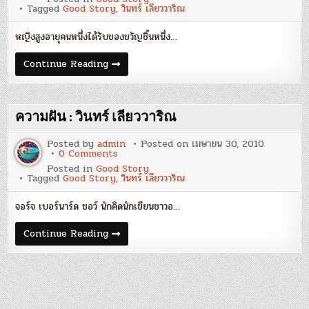
ขวัญ
Tagged
Good Story
,
วินทร์ เลียววาริณ
วัน
อังคาร
:
หญิงสูงอายุคนหนึ่งได้รับของขวัญชิ้นหนึ่ง…
วิ
นทร์
เลียว
ของ
Continue Reading
วา
ขวัญ
ริณ
วัน
อังคาร
:
วิ
ความฝัน : วินทร์ เลียววาริณ
นทร์
เลียว
วา
Posted by
admin
Posted on
เมษายน 30, 2010
ริณ
on
0 Comments
ความ
Posted in
Good Story
ฝัน
Tagged
Good Story
,
วินทร์ เลียววาริณ
:
วิ
นทร์
จอร์จ เบอร์นาร์ด ชอว์ นักคิดนักเขียนชาวอ…
เลียว
วา
ริณ
ความ
Continue Reading
ฝัน
:
วิ
นทร์
เลียว
วา
ริณ