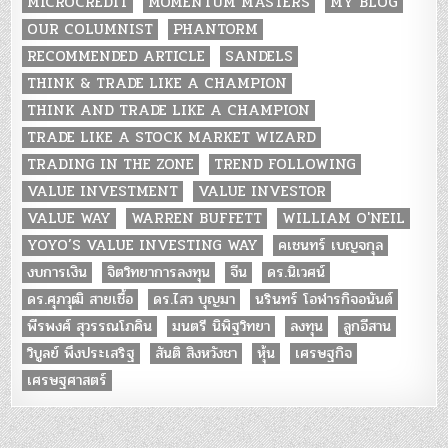
MICROCREDIT
MOMENTUM MASTERS
MY BLOG
OUR COLUMNIST
PHANTORM
RECOMMENDED ARTICLE
SANDELS
THINK & TRADE LIKE A CHAMPION
THINK AND TRADE LIKE A CHAMPION
TRADE LIKE A STOCK MARKET WIZARD
TRADING IN THE ZONE
TREND FOLLOWING
VALUE INVESTMENT
VALUE INVESTOR
VALUE WAY
WARREN BUFFETT
WILLIAM O'NEIL
YOYO’S VALUE INVESTING WAY
คเชนทร์ เบญจกุล
งบการเงิน
จิตวิทยาการลงทุน
จีน
ดร.นิเวศน์
ดร.ศุภวุฒิ สายเชื้อ
ดร.ไสว บุญมา
นรินทร์ โอฬารกิจอนันต์
พีรพงศ์ สุวรรณโภคิน
มนตรี นิพิฐวิทยา
ลงทุน
ลูกอีสาน
วิบูลย์ พึงประเสริฐ
สันติ สิงหวังชา
หุ้น
เศรษฐกิจ
เศรษฐศาสตร์