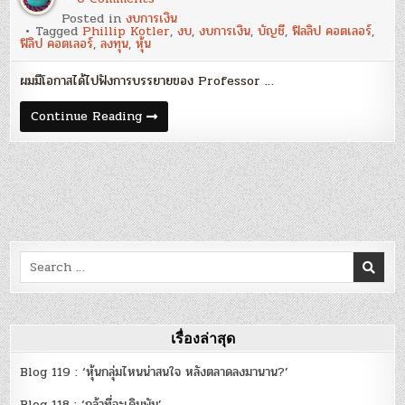
อัน
Posted in
งบการเงิน
เนื่อง
Tagged
Phillip Kotler
,
งบ
,
งบการเงิน
,
บัญชี
,
ฟิลลิป คอตเลอร์
,
มา
ฟิลิป คอตเลอร์
,
ลงทุน
,
หุ้น
จาก
ฟิ
ลิป
ผมมีโอกาสได้ไปฟังการบรรยายของ Professor …
คอต
เลอ
ร์
อัน
Continue Reading
:
เนื่อง
วิโรจน์
มา
เฉลิม
จาก
รัตนา
ฟิ
ลิป
คอต
เลอ
ร์
:
วิโรจน์
เฉลิม
Search
รัตนา
for:
เรื่องล่าสุด
Blog 119 : ‘หุ้นกลุ่มไหนน่าสนใจ หลังตลาดลงมานาน?’
Blog 118 : ‘กล้าที่จะเดิมพัน’