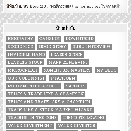
พิพัฒน์ ส.
บน
Blog 113 : ‘พฤติกรรมและ price action ในตลาดหมี’
ป้ายกำกับ
BIOGRAPHY
CANSLIM
DOWNTREND
ECONOMICS
GOOD STORY
GURU INTERVIEW
INVISIBLE HAND
LEADER STOCK
LEADING STOCK
MARK MINERVINI
MICROCREDIT
MOMENTUM MASTERS
MY BLOG
OUR COLUMNIST
PHANTORM
RECOMMENDED ARTICLE
SANDELS
THINK & TRADE LIKE A CHAMPION
THINK AND TRADE LIKE A CHAMPION
TRADE LIKE A STOCK MARKET WIZARD
TRADING IN THE ZONE
TREND FOLLOWING
VALUE INVESTMENT
VALUE INVESTOR