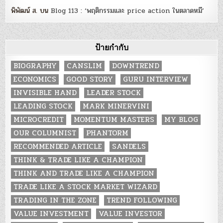
พิพัฒน์ ส.
บน
Blog 113 : ‘พฤติกรรมและ price action ในตลาดหมี’
ป้ายกำกับ
BIOGRAPHY
CANSLIM
DOWNTREND
ECONOMICS
GOOD STORY
GURU INTERVIEW
INVISIBLE HAND
LEADER STOCK
LEADING STOCK
MARK MINERVINI
MICROCREDIT
MOMENTUM MASTERS
MY BLOG
OUR COLUMNIST
PHANTORM
RECOMMENDED ARTICLE
SANDELS
THINK & TRADE LIKE A CHAMPION
THINK AND TRADE LIKE A CHAMPION
TRADE LIKE A STOCK MARKET WIZARD
TRADING IN THE ZONE
TREND FOLLOWING
VALUE INVESTMENT
VALUE INVESTOR