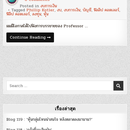
อัน
Posted in
งบการเงิน
เนื่อง
Tagged
Phillip Kotler
,
งบ
,
งบการเงิน
,
บัญชี
,
ฟิลลิป คอตเลอร์
,
มา
ฟิลิป คอตเลอร์
,
ลงทุน
,
หุ้น
จาก
ฟิ
ลิป
ผมมีโอกาสได้ไปฟังการบรรยายของ Professor …
คอต
เลอ
ร์
อัน
Continue Reading
:
เนื่อง
วิโรจน์
มา
เฉลิม
จาก
รัตนา
ฟิ
ลิป
คอต
เลอ
ร์
:
วิโรจน์
เฉลิม
Search
รัตนา
for:
เรื่องล่าสุด
Blog 119 : ‘หุ้นกลุ่มไหนน่าสนใจ หลังตลาดลงมานาน?’
Blog 118 : ‘กล้าที่จะเดิมพัน’