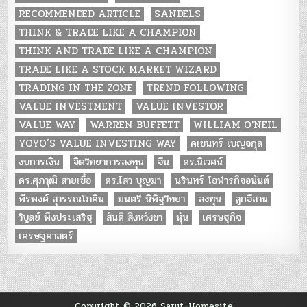
RECOMMENDED ARTICLE
SANDELS
THINK & TRADE LIKE A CHAMPION
THINK AND TRADE LIKE A CHAMPION
TRADE LIKE A STOCK MARKET WIZARD
TRADING IN THE ZONE
TREND FOLLOWING
VALUE INVESTMENT
VALUE INVESTOR
VALUE WAY
WARREN BUFFETT
WILLIAM O'NEIL
YOYO’S VALUE INVESTING WAY
คเชนทร์ เบญจกุล
งบการเงิน
จิตวิทยาการลงทุน
จีน
ดร.นิเวศน์
ดร.ศุภวุฒิ สายเชื้อ
ดร.ไสว บุญมา
นรินทร์ โอฬารกิจอนันต์
พีรพงศ์ สุวรรณโภคิน
มนตรี นิพิฐวิทยา
ลงทุน
ลูกอีสาน
วิบูลย์ พึงประเสริฐ
สันติ สิงหวังชา
หุ้น
เศรษฐกิจ
เศรษฐศาสตร์
Copyright © 2026 Sarut-Homesite