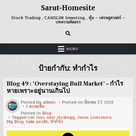
Skip
Sarut-Homesite
to
content
Stock Trading , CANSLIM Investing , หุ้น – เศรษฐศาสตร์ –
บทความคัดสรร
MENU
ป้ายกำกับ:
ทำกำไร
Blog 49 : ‘Overstaying Bull Market’ – กำไร
หายเพราะอยู่นานเกินไป
Posted by
admin
Posted on
มีนาคม 27, 2015
บน
1 ความเห็น
Blog
Posted in
Blog
49
Tagged
cut loss
,
exit strategy
,
Jesse Livermore
,
:
My Blog
,
take profit
,
ทำกำไร
‘Overstaying
Bull
Market’
–