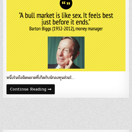
กำไร
หาย
เพราะ
อยู่
นาน
เกิน
ไป
หนึ่งในข้อผิดพลาดที่เกิดกับนักลงทุนส่วนใ…
Blog
Continue Reading
49
:
‘Overstaying
Bull
Market’
–
กำไร
หาย
เพราะ
อยู่