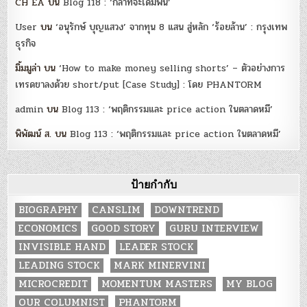
CH EA
บน
Blog 118 : ‘กล้าที่จะเดิมพัน’
User
บน
‘อนุรักษ์ บุญแสวง’ จากทุน 8 แสน สู่หลัก ‘ร้อยล้าน’ : กรุงเทพ
ธุรกิจ
มิ้มมูล่า
บน
‘How to make money selling shorts’ – ตัวอย่างการ
เทรดขาลงด้วย short/put [Case Study] : โดย PHANTORM
admin
บน
Blog 113 : ‘พฤติกรรมและ price action ในตลาดหมี’
พิพัฒน์ ส.
บน
Blog 113 : ‘พฤติกรรมและ price action ในตลาดหมี’
ป้ายกำกับ
BIOGRAPHY
CANSLIM
DOWNTREND
ECONOMICS
GOOD STORY
GURU INTERVIEW
INVISIBLE HAND
LEADER STOCK
LEADING STOCK
MARK MINERVINI
MICROCREDIT
MOMENTUM MASTERS
MY BLOG
OUR COLUMNIST
PHANTORM