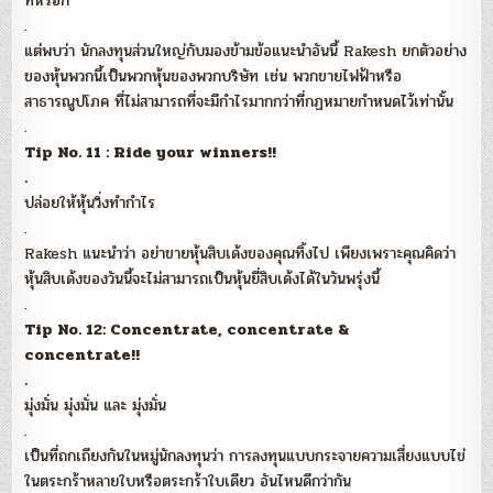
ที่หรอก
.
แต่พบว่า นักลงทุนส่วนใหญ่กับมองข้ามข้อแนะนำอันนี้ Rakesh ยกตัวอย่าง
ของหุ้นพวกนี้เป็นพวกหุ้นของพวกบริษัท เช่น พวกขายไฟฟ้าหรือ
สาธารณูปโภค ที่ไม่สามารถที่จะมีกำไรมากกว่าที่กฏหมายกำหนดไว้เท่านั้น
.
Tip No. 11 : Ride your winners!!
.
ปล่อยให้หุ้นวิ่งทำกำไร
.
Rakesh แนะนำว่า อย่าขายหุ้นสิบเด้งของคุณทิ้งไป เพียงเพราะคุณคิดว่า
หุ้นสิบเด้งของวันนี้จะไม่สามารถเป็นหุ้นยี่สิบเด้งได้ในวันพรุ่งนี้
.
Tip No. 12: Concentrate, concentrate &
concentrate!!
.
มุ่งมั่น มุ่งมั่น และ มุ่งมั่น
.
เป็นที่ถกเถียงกันในหมู่นักลงทุนว่า การลงทุนแบบกระจายความเสี่ยงแบบไข่
ในตระกร้าหลายใบหรือตระกร้าใบเดียว อันไหนดีกว่ากัน