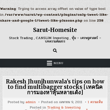
Warning
: Trying to access array offset on value of type bool
in
/var/www/sarut/wp-content/plugins/only-tweet-like-
share-and-google-1/tweet-like-plusone.php
on line
258
Skip
Sarut-Homesite
to
content
Stock Trading , CANSLIM Investing , หุ้น – เศรษฐศาสตร์ –
บทความคัดสรร
MENU
Rakesh Jhunjhunwala’s tips on how
to find multibagger stocks [เทคนิค
การมองหาหุ้นหลายเด้ง]
บน
Posted by
admin
Posted on
เมษายน 9, 2011
1 ความเห็น
Rak
Posted in
Trading & Investing
Jhun