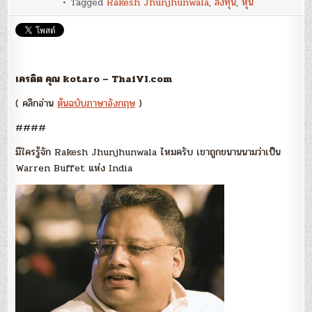
Tagged
Rakesh Jhunjhunwala
,
ลงทุน
,
หุ้น
tips
on
how
to
find
mult
stoc
[เทคน
เครดิต คุณ kotaro – ThaiVI.com
การ
มอง
( คลิกอ่าน
ต้นฉบับภาษาอังกฤษ
)
หา
หุ้น
หลาย
####
เด้ง]
มีใครรู้จัก Rakesh Jhunjhunwala ไหมครับ เขาถูกขนานนามว่าเป็น
Warren Buffet แห่ง India