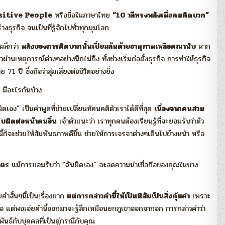
sitive People
หรือชื่อในภาษาไทย
“10 วลีทรงพลังเพื่อคนคิดบวก”
้างธุรกิจ จนเป็นที่รู้จักไปทั่วทุกมุมโลก
กผลึกว่า
พลังของการคิดบวกนั้นเปี่ยมล้นด้วยอานุภาพเหลือคณานับ
หาก
านเหตุการณ์ต่างๆอย่างนึกไม่ถึง ทั้งช่วงเริ่มก่อตั้งธุรกิจ การทำให้ธุรกิจ
 ปี ซึ่งถือว่าสุ่มเสี่ยงต่อชีวิตอย่างยิ่ง
 มีอะไรกันบ้าง
ดเอง” เป็นคำพูดที่ช่วยเปลี่ยนทัศนคติตัวเราได้ดีที่สุด
เนื่องจากคนส่วน
ับผิดต่อหน้าคนอื่น
เจ้าตัวแนะว่า เราทุกคนต้องเรียนรู้ที่จะยอมรับว่าตัว
นี้ก็จะช่วยให้สัมพันธภาพดีขึ้น ช่วยให้การเจรจาต่างๆเดินไปข้างหน้า หรือ
ิตร
แม้การยอมรับว่า “ฉันผิดเอง” จะลดความน่าเชื่อถือของคุณในบาง
คำสั้นๆนี้เป็นเรื่องยาก
แต่การกล่าวคำนี้ให้เป็นนิสัยเป็นสิ่งคุ้มค่า
เพราะ
มอ แต่พอเอ่ยคำนี้ออกมาจะรู้สึกเหมือนยกภูเขาออกจากอก การกล่าวคำว่า
ธ์กับบุคคลที่เป็นคู่กรณีกับคุณ