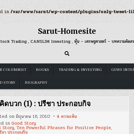
ol in
/var/www/sarut/wp-content/plugins/only-tweet-li
Sarut-Homesite
tock Trading , CANSLIM Investing , หุ้น – เศรษฐศาสตร์ – บทความคัดส
R COLUMNIST
BOOKS
TRADING & INVESTING
GURU INTE
D STORY
BIOGRAPHY
นคิดบวก (1) : ปรีชา ประกอบกิจ
บน
ted on
มิถุนายน 16, 2010
4 ความเห็น
10
ed in
Good Story
วลี
 Story
,
Ten Powerful Phrases for Positive People
,
ทรง
รีชา ประกอบกิจ