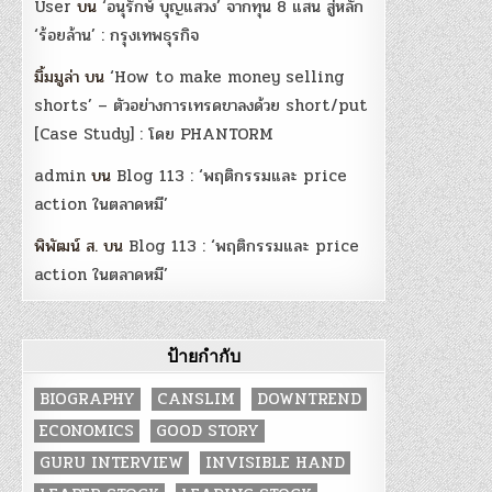
User
บน
‘อนุรักษ์ บุญแสวง’ จากทุน 8 แสน สู่หลัก
‘ร้อยล้าน’ : กรุงเทพธุรกิจ
มิ้มมูล่า
บน
‘How to make money selling
shorts’ – ตัวอย่างการเทรดขาลงด้วย short/put
[Case Study] : โดย PHANTORM
admin
บน
Blog 113 : ‘พฤติกรรมและ price
action ในตลาดหมี’
พิพัฒน์ ส.
บน
Blog 113 : ‘พฤติกรรมและ price
action ในตลาดหมี’
ป้ายกำกับ
BIOGRAPHY
CANSLIM
DOWNTREND
ECONOMICS
GOOD STORY
GURU INTERVIEW
INVISIBLE HAND