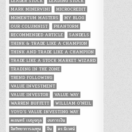
LEADER STOCK
LEADING STOCK
MARK MINERVINI
MICROCREDIT
MOMENTUM MASTERS
MY BLOG
OUR COLUMNIST
PHANTORM
RECOMMENDED ARTICLE
SANDELS
THINK & TRADE LIKE A CHAMPION
THINK AND TRADE LIKE A CHAMPION
TRADE LIKE A STOCK MARKET WIZARD
TRADING IN THE ZONE
TREND FOLLOWING
VALUE INVESTMENT
VALUE INVESTOR
VALUE WAY
WARREN BUFFETT
WILLIAM O'NEIL
YOYO’S VALUE INVESTING WAY
คเชนทร์ เบญจกุล
งบการเงิน
จิตวิทยาการลงทุน
จีน
ดร.นิเวศน์