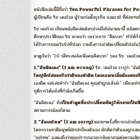
หนังสือเล่มนี้มีชื่อว่า
Ten Powerful Phrases for Po
ผู้เขียนคือ ริช เดอโวส ผู้ร่วมก่อตั้งธุรกิจ แอมเวย์ ที่ค่อยๆสร
ริช เดอโวส เขียนหนังสือเล่มดังกล่าวเมื่อไม่นานมานี้ หลังต
ศึกษาประวัติของ ริช จะพบว่า เพราะการ “คิดบวก” ทำให้ก้าวผ่
ได้รับการยอมรับไปทั่วโลก รวมถึงการผ่าตัดเปลี่ยนหัวใจในวัย 71
มาดูกันว่า “10 วลีทรงพลังเพื่อคนคิดบวก” ของ ริช เดอโวส
1.“ฉันผิดเอง” (I am wrong)
ริช เดอโวส ระบุว่า “ฉันผิ
ใหญ่มักไม่ยอมรับว่าตัวเองทำผิด โดยเฉพาะเมื่อต้องยอมร
เองผิด แค่เอ่ยคำว่า “ฉันผิดเอง คุณทำถูกแล้วล่ะ” เพียงเท่า
ยุติการโต้แย้งที่กำลังเกิดขึ้น
“ฉันผิดเอง” ยัง
เป็นคำพูดที่แปรเปลี่ยนศัตรูให้กลายเป็นม
สถานการณ์ลงก็ตาม
2. “ฉันขอโทษ” (I am sorry)
หลายๆครั้งที่การกล่าวถ้อย
โดยธรรมชาติมนุษย์มักปกป้องตัวเอง มักคิดว่าตัวเองถูกเส
“ขอโทษ” แสดงถึงว่าคุณปรารถนาจะกลับมาสานต่อความสัมพัน