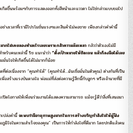
ังเกิดขึ้นพร้อมๆกับการแสดงออกทั้งสีหน้าและแววตา ไม่ใช่กล่าวแบบขอไป
อย่างเวลาที่เรามีโปรโมชั่นแรงๆและสินค้าไม่พอขาย เพียงกล่าวคำคำนี้
นมากไม่เคยลองทำอะไรเลยเพราะกลัวความล้มเหลว
กลัวว่าตัวเองไม่มี
สำหรับคนเหล่านี้ ริช แนะนำว่า
“ตั้งเป้าหมายให้ชัดเจน แล้วก็ลงมือได้เลย
มั่นใจให้เกิดขึ้นได้ไม่มากก็น้อย
ที่ต่อเนื่องจาก “คุณทำได้” (คุณทำได้…ฉันเชื่อมั่นในตัวคุณ) ต่างกันที่เป็น
พื่อสร้างแรงบันดาลใจ พ่อแม่ที่ส่งต่อความรู้สึกนี้กับลูกๆ หรือเจ้านายที่มี
รเปิดโอกาสให้เพื่อนร่วมงานได้แสดงความสามารถ แม้จะรู้ดีว่าสิ่งที่เสนอมา
าเปล่งคำนี้
จะพบว่ามีอานุภาพสูงมากในการสร้างขวัญกำลังใจให้ผู้ฟัง
 “ผมภูมิใจในความสำเร็จของคุณ” เป็นการให้กำลังใจที่ดีมาก โดยปกติแล้วคน