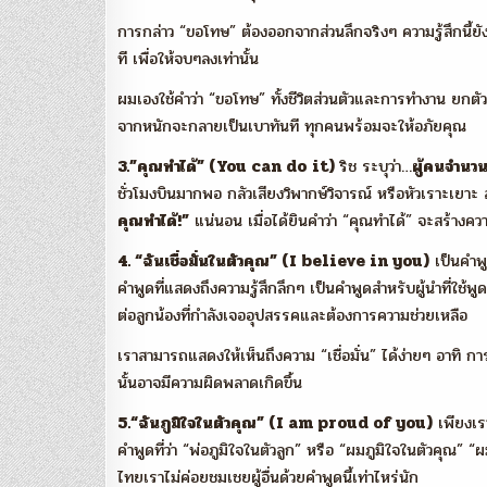
การกล่าว “ขอโทษ” ต้องออกจากส่วนลึกจริงๆ ความรู้สึกนี้ย
ที เพื่อให้จบๆลงเท่านั้น
ผมเองใช้คำว่า “ขอโทษ” ทั้งชีวิตส่วนตัวและการทำงาน ยกตัว
จากหนักจะกลายเป็นเบาทันที ทุกคนพร้อมจะให้อภัยคุณ
3.”คุณทำได้” (You can do it)
ริช ระบุว่า…
ผู้คนจำนว
ชั่วโมงบินมากพอ กลัวเสียงวิพากษ์วิจารณ์ หรือหัวเราะเยาะ 
คุณทำได้!”
แน่นอน เมื่อได้ยินคำว่า “คุณทำได้” จะสร้างความ
4. “ฉันเชื่อมั่นในตัวคุณ” (I believe in you)
เป็นคำพูด
คำพูดที่แสดงถึงความรู้สึกลึกๆ เป็นคำพูดสำหรับผู้นำที่ใช้พูดเ
ต่อลูกน้องที่กำลังเจออุปสรรคและต้องการความช่วยเหลือ
เราสามารถแสดงให้เห็นถึงความ “เชื่อมั่น” ได้ง่ายๆ อาทิ กา
นั้นอาจมีความผิดพลาดเกิดขึ้น
5.“ฉันภูมิใจในตัวคุณ” (I am proud of you)
เพียงเร
คำพูดที่ว่า “พ่อภูมิใจในตัวลูก” หรือ “ผมภูมิใจในตัวคุณ”
ไทยเราไม่ค่อยชมเชยผู้อื่นด้วยคำพูดนี้เท่าไหร่นัก