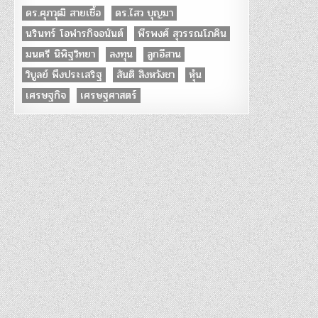
ดร.ศุภวุฒิ สายเชื้อ
ดร.ไสว บุญมา
นรินทร์ โอฬารกิจอนันต์
พีรพงศ์ สุวรรณโภคิน
มนตรี นิพิฐวิทยา
ลงทุน
ลูกอีสาน
วิบูลย์ พึงประเสริฐ
สันติ สิงหวังชา
หุ้น
เศรษฐกิจ
เศรษฐศาสตร์