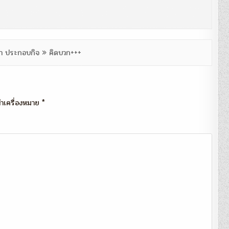
ีชา ประกอบกิจ » คิดบวก+++
กทำเครื่องหมาย
*