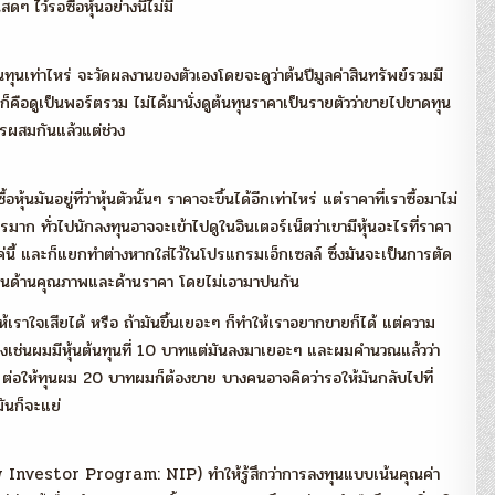
สดๆ ไว้รอซื้อหุ้นอย่างนี้ไม่มี
ต้นทุนเท่าไหร่ จะวัดผลงานของตัวเองโดยจะดูว่าต้นปีมูลค่าสินทรัพย์รวมมี
ๆก็คือดูเป็นพอร์ตรวม ไม่ได้มานั่งดูต้นทุนราคาเป็นรายตัวว่าขายไปขาดทุน
ไรผสมกันแล้วแต่ช่วง
มันอยู่ที่ว่าหุ้นตัวนั้นๆ ราคาจะขึ้นได้อีกเท่าไหร่ แต่ราคาที่เราซื้อมาไม่
มาก ทั่วไปนักลงทุนอาจจะเข้าไปดูในอินเตอร์เน็ตว่าเขามีหุ้นอะไรที่ราคา
วนแค่นี้ และก็แยกทำต่างหากใส่ไว้ในโปรแกรมเอ็กเซลล์ ซึ่งมันจะเป็นการตัด
ในด้านคุณภาพและด้านราคา โดยไม่เอามาปนกัน
ให้เราใจเสียได้ หรือ ถ้ามันขึ้นเยอะๆ ก็ทำให้เราอยากขายก็ได้ แต่ความ
 อย่างเช่นผมมีหุ้นต้นทุนที่ 10 บาทแต่มันลงมาเยอะๆ และผมคำนวณแล้วว่า
่อให้ทุนผม 20 บาทผมก็ต้องขาย บางคนอาจคิดว่ารอให้มันกลับไปที่
ันก็จะแย่
ew Investor Program: NIP) ทำให้รู้สึกว่าการลงทุนแบบเน้นคุณค่า