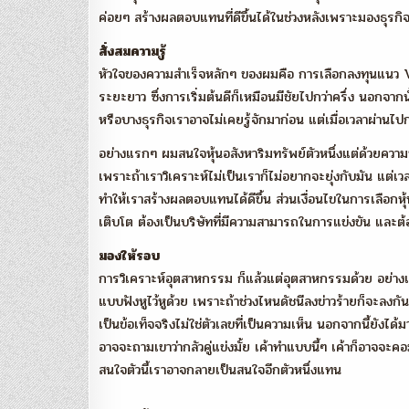
ค่อยๆ สร้างผลตอบแทนที่ดีขึ้นได้ในช่วงหลังเพราะมองธุรกิจไ
สั่งสมความรู้
หัวใจของความสำเร็จหลักๆ ของผมคือ การเลือกลงทุนแนว VI ซ
ระยะยาว ซึ่งการเริ่มต้นดีก็เหมือนมีชัยไปกว่าครึ่ง นอกจากน
หรือบางธุรกิจเราอาจไม่เคยรู้จักมาก่อน แต่เมื่อเวลาผ่านไป
อย่างแรกๆ ผมสนใจหุ้นอสังหาริมทรัพย์ตัวหนึ่งแต่ด้วยความที
เพราะถ้าเราวิเคราะห์ไม่เป็นเราก็ไม่อยากจะยุ่งกับมัน แต่เวลา
ทำให้เราสร้างผลตอบแทนได้ดีขึ้น ส่วนเงื่อนไขในการเลือกหุ้น
เติบโต ต้องเป็นบริษัทที่มีความสามารถในการแข่งขัน และต้องม
มองให้รอบ
การวิเคราะห์อุตสาหกรรม ก็แล้วแต่อุตสาหกรรมด้วย อย่างเช่น
แบบฟังหูไว้หูด้วย เพราะถ้าช่วงไหนดัชนีลงข่าวร้ายก็จะลงกันทุ
เป็นข้อเท็จจริงไม่ใช่ตัวเลขที่เป็นความเห็น นอกจากนี้ยังได้
อาจจะถามเขาว่ากลัวคู่แข่งมั้ย เค้าทำแบบนี้ๆ เค้าก็อาจจะค
สนใจตัวนี้เราอาจกลายเป็นสนใจอีกตัวหนึ่งแทน