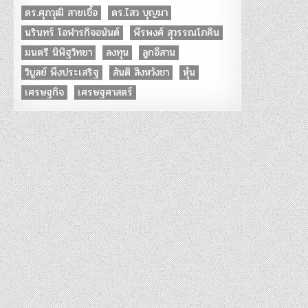
ดร.ศุภวุฒิ สายเชื้อ
ดร.ไสว บุญมา
นรินทร์ โอฬารกิจอนันต์
พีรพงศ์ สุวรรณโภคิน
มนตรี นิพิฐวิทยา
ลงทุน
ลูกอีสาน
วิบูลย์ พึงประเสริฐ
สันติ สิงหวังชา
หุ้น
เศรษฐกิจ
เศรษฐศาสตร์