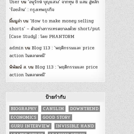
User
บน
‘อนุรักษ์ บุญแสวง’ จากทุน 8 แสน สู่หลัก
‘ร้อยล้าน’ : กรุงเทพธุรกิจ
มิ้มมูล่า
บน
‘How to make money selling
shorts’ – ตัวอย่างการเทรดขาลงด้วย short/put
[Case Study] : โดย PHANTORM
admin
บน
Blog 113 : ‘พฤติกรรมและ price
action ในตลาดหมี’
พิพัฒน์ ส.
บน
Blog 113 : ‘พฤติกรรมและ price
action ในตลาดหมี’
ป้ายกำกับ
BIOGRAPHY
CANSLIM
DOWNTREND
ECONOMICS
GOOD STORY
GURU INTERVIEW
INVISIBLE HAND