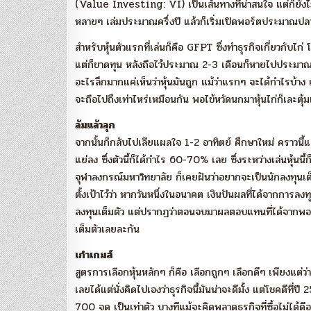
(Value Investing: VI) เป็นเส้นทางที่น่าสนใจ แต่ก็ยังไม่
หลายๆ เล่มประมาณครึ่งปี แล้วก็เริ่มเปิดพอร์ตประมาณป
สำหรับหุ้นตัวแรกที่เล่นก็คือ GFPT ซึ่งทำธุรกิจเกี่ยวกับไก
แต่ก็ขาดทุน หลังถือไว้ประมาณ 2-3 เดือนก็หายไปประมาณ 3
อะไรลึกมากแค่เห็นว่าหุ้นมันถูก แม้ว่าแรกๆ จะได้กำไรบ้าง แ
จะถือไปถึงเท่าไหร่เหมือนกัน พอไข้หวัดนกมาหุ้นไก่ก็เละตุ้ม
ล้มแล้วลุก
จากนั้นก็กลับไปเลียแผลใจ 1-2 อาทิตย์ ศึกษาใหม่ คราวนี้แค่ร
แย่ลง ซึ่งตัวนี้ก็ได้กำไร 60-70% เลย ซึ่งระหว่างเล่นหุ้
จุฬาลงกรณ์มหาวิทยาลัย ก็เคยฝันว่าอยากจะเป็นนักลงทุนเต็ม
ตั้งเป้าไว้ว่า หากวันหนึ่งในอนาคต เงินปันผลที่ได้จากการล
ลงทุนเต็มตัว แต่ปรากฏว่าตอนจบมาผลตอบแทนที่ได้จากพอร์ตมันด
เต็มตัวเลยละกัน
เก๋าเกมส์
สูตรการเลือกหุ้นหลักๆ ก็คือ เลือกถูกๆ เลือกดีๆ เพียงแต่
เลยได้แต่นั่งคิดไปเองว่าธุรกิจนี้มันน่าจะดีมั้ง แต่โชคดีที่ป
700 จุด เป็นเท่าตัว บางทีแม้จะคิดพลาดธุรกิจที่ซื้อไม่ได้ด