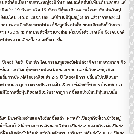
 แต่ถ้าคิดเป็นรายปีส่วนใหญ่จะมีกำไร โดยจะคิดต้นปีเทียบกับปลายปี แต่
กฤติอย่าง 19 กันยา หรือ 19 ธันวา ที่หุ้นจะดิ่งลงมาพร้อมๆ กัน ส่วนใหญ่
 ยังไม่เคย Hold Cash เลย แต่ถ้าผมมีหุ้นอยู่ 3 ตัว แล้วราคาลดลงไม่
เยอะ เพราะยิ่งมันลงมาเท่าไหร่ก็ยิ่งถูกขึ้นเท่านั้น ขณะเดียวกันถ้าในภาวะ
ี่สาม +50% ผมก็จะขายตัวที่สามบางส่วนเพื่อไปซื้อตัวแรกเพิ่ม ซึ่งโดยปกติ
่าไหร่ความเสี่ยงก็จะเยอะขึ้นเท่านั้น
 ปีเตอร์ ลินช์ เป็นหลัก โดยการลงทุนของบัฟเฟต์จะคิดระยะยาวมากๆ คือ
นั้นเขาจะเลือกหุ้นที่แบบเฟอร์เฟ็คยอดเยี่ยม และซื้อในช่วงที่ธุรกิจมี
สั้นกว่าบัฟเฟต์โดยเฉลี่ยแล้ว 2-5 ปี โดยจะมีการเปลี่ยนไปเปลี่ยนมา
ละไปหาตัวที่ถูกกว่าแทนเป็นอย่างงี้ไปเรื่อยๆ ซึ่งลินช์ก็ทำการบ้านหนักกว่า
อกาสซื้อหุ้นที่ยอดเยี่ยมในราคาถูกๆ ก็ซื้อแต่ช่วงไหนที่หุ้นแบบนั้น
นี่บางทีผมอ่านแค่ครึ่งวันก็ซื้อแล้ว เพราะถ้าเป็นธุรกิจที่เราเข้าใจอยู่
นึงก็จะเข้าไปศึกษางบการเงินของบริษัทว่าเป็นยังไง ผลงานในอดีตเป็นยัง
่ในอดีตต้องไปเริ่มต้นดูว่าหุ้นอสังหาฯ เขาวิเคราะห์กันยังไง คู่แข่งเป็นยัง