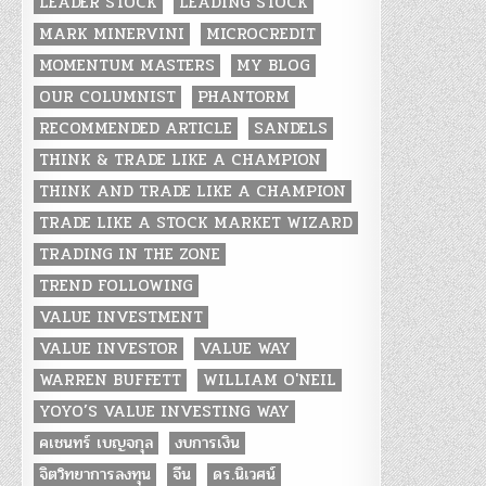
LEADER STOCK
LEADING STOCK
MARK MINERVINI
MICROCREDIT
MOMENTUM MASTERS
MY BLOG
OUR COLUMNIST
PHANTORM
RECOMMENDED ARTICLE
SANDELS
THINK & TRADE LIKE A CHAMPION
THINK AND TRADE LIKE A CHAMPION
TRADE LIKE A STOCK MARKET WIZARD
TRADING IN THE ZONE
TREND FOLLOWING
VALUE INVESTMENT
VALUE INVESTOR
VALUE WAY
WARREN BUFFETT
WILLIAM O'NEIL
YOYO’S VALUE INVESTING WAY
คเชนทร์ เบญจกุล
งบการเงิน
จิตวิทยาการลงทุน
จีน
ดร.นิเวศน์