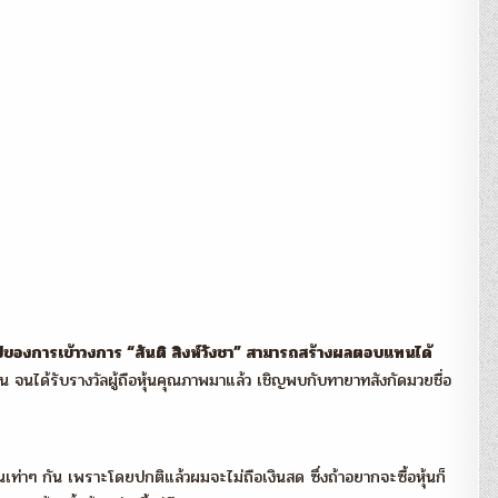
เสือ
หนุ่ม..ไฟ
แรง
–
Investor
Station
ปีของการเข้าวงการ “สันติ สิงห์วังชา” สามารถสร้างผลตอบแทนได้
เย็น จนได้รับรางวัลผู้ถือหุ้นคุณภาพมาแล้ว เชิญพบกับทายาทสังกัดมวยชื่อ
่าๆ กัน เพราะโดยปกติแล้วผมจะไม่ถือเงินสด ซึ่งถ้าอยากจะซื้อหุ้นก็