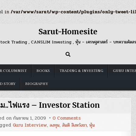
ol in
/var/www/sarut/wp-content/plugins/only-tweet-li
Sarut-Homesite
tock Trading , CANSLIM Investing , หุ้น – เศรษฐศาสตร์ – บทความคัดส
R COLUMNIST
BOOKS
TRADING & INVESTING
GURU INTE
D STORY
BIOGRAPHY
หนุ่ม..ไฟแรง – Investor Station
on
ed on
กันยายน 1, 2009
0 Comments
“สันติ
agged
Guru Interview
,
ลงทุน
,
สันติ สิงหวังชา
,
หุ้น
สิงห
วังชา”