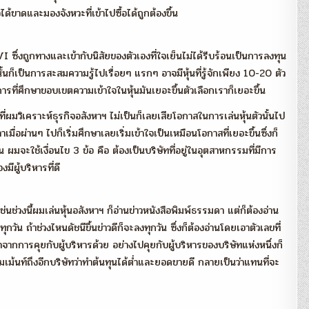
ด้ขาดและมองจังหวะที่เข้าไปซื้อได้ถูกต้องขึ้น
ึ่งถูกทางและเข้ากับนิสัยของตัวเองที่ใจเย็นไม่ได้รีบร้อนเป็นการลงทุน
ั้นก็เป็นการสะสมความรู้ไปเรื่อยๆ แรกๆ อาจมีหุ้นที่รู้จักเพียง 10-20 ตัว
การที่ศึกษาขอบเขตความเข้าใจในหุ้นมันเยอะขึ้นตัวเลือกเราก็เยอะขึ้น
่ผมวิเคราะห์ธุรกิจอสังหาฯ ไม่เป็นก็เลยเสียโอกาสในการเล่นหุ้นตัวนั้นไป
เมื่อผ่านๆ ไปก็เริ่มศึกษาเลยเริ่มเข้าใจเป็นเหมือนโอกาสที่เยอะขึ้นซึ่งก็
 ผมจะใช้เงื่อนไข 3 ข้อ คือ ต้องเป็นบริษัทที่อยู่ในอุตสาหกรรมที่มีการ
ีผู้บริหารที่ดี
ช่วงนี้ผมเล่นหุ้นอสังหาฯ ก็อ่านข่าวหนังสือพิมพ์ธรรมดา แต่ก็ต้องอ่าน
กวัน ถ้าช่วงไหนดัชนีขึ้นข่าวดีก็จะลงทุกวัน ซึ่งก็ต้องอ่านโดยเอาตัวเลขที่
มาจากการคุยกับผู้บริหารด้วย อย่างไปคุยกับผู้บริหารของบริษัทแห่งหนึ่งก็
อมเม้นท์ถึงอีกบริษัทว่าทำต้นทุนได้ต่ำและยอดขายดี กลายเป็นว่าแทนที่จะ