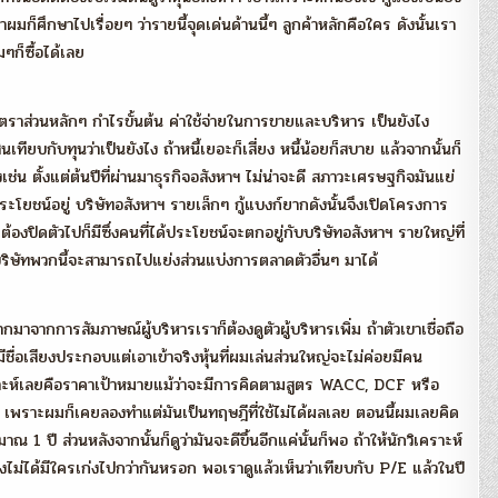
มาผมก็ศึกษาไปเรื่อยๆ ว่ารายนี้จุดเด่นด้านนี้ๆ ลูกค้าหลักคือใคร ดังนั้นเรา
มๆก็ซื้อได้เลย
อัตราส่วนหลักๆ กำไรขั้นต้น ค่าใช้จ่ายในการขายและบริหาร เป็นยังไง
ทียบกับทุนว่าเป็นยังไง ถ้าหนี้เยอะก็เสี่ยง หนี้น้อยก็สบาย แล้วจากนั้นก็
เช่น ตั้งแต่ต้นปีที่ผ่านมาธุรกิจอสังหาฯ ไม่น่าจะดี สภาวะเศรษฐกิจมันแย่
ประโยชน์อยู่ บริษัทอสังหาฯ รายเล็กๆ กู้แบงก์ยากดังนั้นจึงเปิดโครงการ
จะต้องปิดตัวไปก็มีซึ่งคนที่ได้ประโยชน์จะตกอยู่กับบริษัทอสังหาฯ รายใหญ่ที่
ริษัทพวกนี้จะสามารถไปแย่งส่วนแบ่งการตลาดตัวอื่นๆ มาได้
กมาจากการสัมภาษณ์ผู้บริหารเราก็ต้องดูตัวผู้บริหารเพิ่ม ถ้าตัวเขาเชื่อถือ
ที่มีชื่อเสียงประกอบแต่เอาเข้าจริงหุ้นที่ผมเล่นส่วนใหญ่จะไม่ค่อยมีคน
เคราะห์เลยคือราคาเป้าหมายแม้ว่าจะมีการคิดตามสูตร WACC, DCF หรือ
วย เพราะผมก็เคยลองทำแต่มันเป็นทฤษฎีที่ใช้ไม่ได้ผลเลย ตอนนี้ผมเลยคิด
ปี ส่วนหลังจากนั้นก็ดูว่ามันจะดีขึ้นอีกแค่นั้นก็พอ ถ้าให้นักวิเคราะห์
ไม่ได้มีใครเก่งไปกว่ากันหรอก พอเราดูแล้วเห็นว่าเทียบกับ P/E แล้วในปี