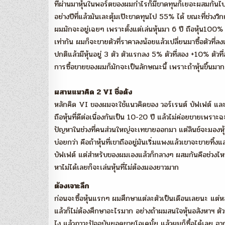
ที่ผ่านมาหุ้นในพอร์ตของผมกำไรก็มีขาดทุนก็เยอะผสมกันไป
อย่างปีที่แล้วมันเละตุ้มเป๊ะขาดทุนไป 55% ได้ ขณะที่ช่วงวิ
ผมมักจะอยู่เฉยๆ เพราะตั้งแต่เล่นหุ้นมา 6 ปี ถือหุ้น100%
เท่ากัน ผมก็จะขายตัวที่ราคาลงน้อยแล้วเปลี่ยนมาซื้อตัวที่ลง
ปกติแล้วมีหุ้นอยู่ 3 ตัว ตัวแรกลง 5% ตัวที่สอง +10% ตัวท
การซื้อขายของผมก็มักจะเป็นลักษณะนี้ เพราะถ้าหุ้นขึ้นมากเท
ผสานแนวคิด 2 VI ชื่อดัง
หลักคิด VI ของผมจะใช้แนวคิดของ วอร์เรนต์ บัฟเฟต์ และ
ถือหุ้นที่ดีต่อเนื่องกันเป็น 10-20 ปี แล้วไม่ค่อยขายเพราะฉะ
ปัญหาในช่วงที่คนส่วนใหญ่จะเทขายออกมา แต่ลินช์จะมองหุ้น
บ่อยกว่า คือถ้าหุ้นที่เขาถืออยู่มันเริ่มแพงแล้วเขาจะขายทิ้งแ
บัฟเฟต์ แต่สำหรับของผมเองแล้วก็กลางๆ ผสมกันคือช่วงไหนมีโ
หาไม่ได้เลยก็จะเล่นหุ้นที่ไม่ต้องมองยาวมาก
ต้องเจาะลึก
ก่อนจะซื้อหุ้นแรกๆ ผมศึกษาแต่ละตัวเป็นเดือนเลยนะ แต่หลังๆ 
แล้วก็ไม่ต้องศึกษาอะไรมาก อย่างถ้าผมสนใจหุ้นอสังหาฯ ตัว
ไง แล้วภาวะปัจจุบันยอดขายโอเคมั้ย แล้วผมก็ซื้อได้เลย จากที