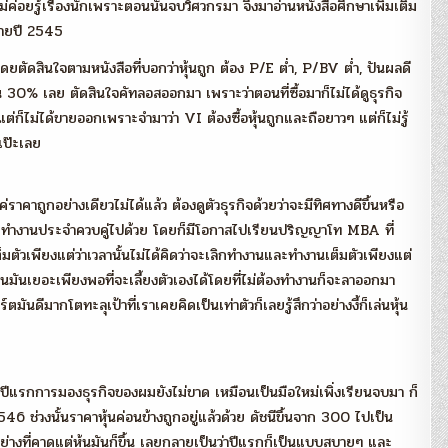
ค่อยรู้เรื่องนักเพราะตอนนั้นจบวิศวกรมา จึงมาอ่านหนังสือศึกษาเพิ่มเติม
ลายปี 2545
่ โดยตัดสินใจตามหนังสือที่บอกว่าหุ้นถูก ต้อง P/E ต่ำ, P/BV ต่ำ, ปันผลดี
0% เลย ตัดสินใจคัทลอสออกมา เพราะว่าตอนที่ซื้อมาก็ไม่ได้ดูธุรกิจ
ต่ก็ไม่ได้ขายออกเพราะจำมาว่า VI ต้องซื้อหุ้นถูกและถือยาวๆ แต่ก็ไม่รู้
เป๊ะเลย
าคาถูกอย่างเดียวไม่ได้แล้ว ต้องดูตัวธุรกิจด้วยว่าจะมีทิศทางดีขึ้นหรือ
นนี้ก็ทำงานประจำควบคู่ไปด้วย โดยก็มีโอกาสไปเรียนปริญญาโท MBA ที่
ตัวเพียงแต่ว่าเวลานั้นไม่ได้คิดว่าจะเลิกทำงานและทำงานเต็มตัวเพียงแต่
งทุนมันเยอะเพียงพอที่จะเลี้ยงตัวเองได้โดยที่ไม่ต้องทำงานก็จะลาออกมา
ีมากโตทะลุเป้าที่เราเคยคิดเป็นเท่าตัวก็เลยรู้สึกว่าอย่างงี้ก็เล่นหุ้น
ว่าปีแรกการมองธุรกิจของผมยังไม่ขาด เหมือนเป็นมือใหม่เพิ่งเรียนจบมา ก็
ี 2546 ช่วงนั้นราคาหุ้นค่อนข้างถูกอยู่แล้วด้วย ดัชนีขึ้นจาก 300 ไปเป็น
ีอย่างที่คาดแต่หุ้นมันก็ขึ้น เลยกลายเป็นว่าปีแรกก็เป็นแบบสบายๆ และ