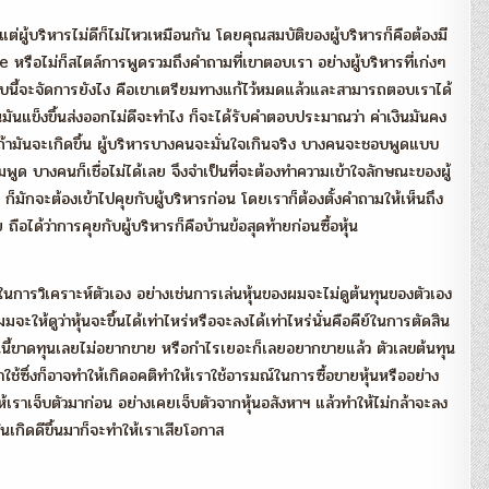
ต่ผู้บริหารไม่ดีก็ไม่ไหวเหมือนกัน โดยคุณสมบัติของผู้บริหารก็คือต้องมี
หรือไม่ก็สไตล์การพูดรวมถึงคำถามที่เขาตอบเรา อย่างผู้บริหารที่เก่งๆ
บบนี้จะจัดการยังไง คือเขาเตรียมทางแก้ไว้หมดแล้วและสามารถตอบเราได้
เงินมันแข็งขึ้นส่งออกไม่ดีจะทำไง ก็จะได้รับคำตอบประมาณว่า ค่าเงินมันคง
รับถ้ามันจะเกิดขึ้น ผู้บริหารบางคนจะมั่นใจเกินจริง บางคนจะชอบพูดแบบ
ยอมพูด บางคนก็เชื่อไม่ได้เลย จึงจำเป็นที่จะต้องทำความเข้าใจลักษณะของผู้
มักจะต้องเข้าไปคุยกับผู้บริหารก่อน โดยเราก็ต้องตั้งคำถามให้เห็นถึง
ได้ว่าการคุยกับผู้บริหารก็คือบ้านข้อสุดท้ายก่อนซื้อหุ้น
การวิเคราะห์ตัวเอง อย่างเช่นการเล่นหุ้นของผมจะไม่ดูต้นทุนของตัวเอง
ให้ดูว่าหุ้นจะขึ้นได้เท่าไหร่หรือจะลงได้เท่าไหร่นั่นคือคีย์ในการตัดสิน
 ตอนนี้ขาดทุนเลยไม่อยากขาย หรือกำไรเยอะก็เลยอยากขายแล้ว ตัวเลขต้นทุน
มาใช้ซึ่งก็อาจทำให้เกิดอคติทำให้เราใช้อารมณ์ในการซื้อขายหุ้นหรืออย่าง
เราเจ็บตัวมาก่อน อย่างเคยเจ็บตัวจากหุ้นอสังหาฯ แล้วทำให้ไม่กล้าจะลง
มันเกิดดีขึ้นมาก็จะทำให้เราเสียโอกาส