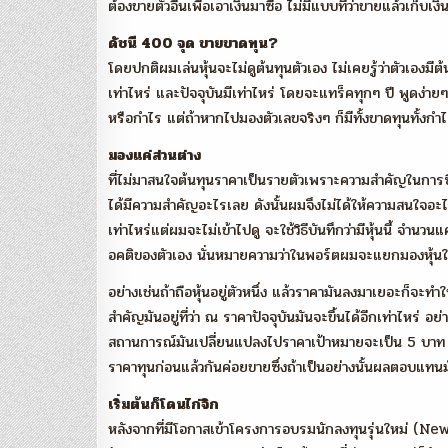
ต้องขายตัวอื่นเพื่อเอาเงินมาซื้อ ไม่มีแบบที่ว่าขายแล้วเก็บเงิน
ดัชนี 400 จุด ขายขาดทุน?
โดยปกติผมเล่นหุ้นจะไม่ดูต้นทุนตัวเอง ไม่เคยรู้ว่าตัวเองมี
เท่าไหร่ และปัจจุบันมีเท่าไหร่ โดยจะแทร็คทุกๆ ปี พูดง่าย
หรือกำไร แต่ถ้าหากไปมองตัวเลขจริงๆ ก็มีทั้งขาดทุนทั้งกำ
มองแค่ส่วนต่าง
ที่ไม่มาสนใจต้นทุนราคาเป็นรายตัวเพราะความสำคัญในการซื้อหุ้น
ได้มีความสำคัญอะไรเลย ดังนั้นผมจึงไม่ได้ให้ความสนใจอะไร
เท่าไหร่แต่ผมจะไม่เข้าไปดู จะใช้วิธีบันทึกว่ามีหุ้นนี้ จำน
อคติของตัวเอง นั่นหมายความว่าในพอร์ตผมจะแยกมองหุ้น
อย่างเช่นถ้าถือหุ้นอยู่ตัวหนึ่ง แล้วราคามันลงมาเยอะก็จะทำ
สำคัญมันอยู่ที่ว่า ณ ราคาปัจจุบันมันจะขึ้นได้อีกเท่าไหร่
สถานการณ์มันเปลี่ยนแปลงไปราคาเป้าหมายจะเป็น 5 บาท ต
ราคาทุนก่อนแล้วกันค่อยขายซึ่งถ้าเป็นอย่างนั้นผลตอบแทนม
เริ่มต้นก็โดนไก่จิก
หลังจากที่มีโอกาสเข้าโครงการอบรมนักลงทุนรุ่นใหม่ (N