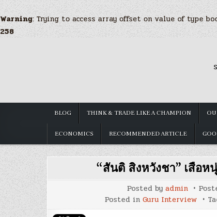
Warning
: Trying to access array offset on value of type bo
258
Skip
to
S
content
BLOG
THINK & TRADE LIKE A CHAMPION
OU
ECONOMICS
RECOMMENDED ARTICLE
GOO
“สันติ สิงหวังชา” เสือ
Posted by
admin
Post
Posted in
Guru Interview
T