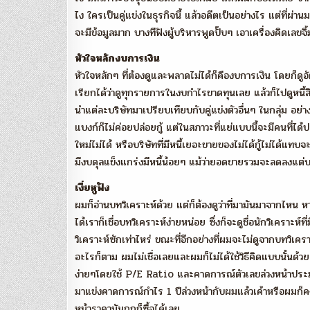
ไง ใครเป็นคู่แข่งในธุรกิจนี้ แล้วอดีตเป็นอย่างไร แต่ที่ผ่าน
จะมีข้อมูลมาก บางทีฟังผู้บริหารพูดปั๊บๆ เอาเครื่องคิดเลขจิ้
หัวใจหลักงบการเงิน
หัวใจหลักๆ ที่ต้องดูและพลาดไม่ได้ก็คืองบการเงิน โดยก็ดู
เรียกได้ว่าดูทุกรายการในงบกำไรขาดทุนเลย แล้วก็ไปดูหนี้สินเ
นำแต่ละบริษัทมาเปรียบเทียบกับคู่แข่งตัวอื่นๆ ในกลุ่ม อย่าง
แบงก์ก็ไม่ค่อยปล่อยกู้ แต่ในสภาวะที่แย่แบบนี้จะมีคนที่ได้
ใหม่ไม่ได้ หรือบริษัทที่มีหนี้เยอะขายของไม่ได้กู้ไม่ได้แทบ
มีงบดุลแข็งแกร่งมีหนี้น้อยๆ แม้ว่ายอดขายรวมจะลดลงแต่บ
เงี่ยหูฟัง
ผมก็อ่านบทวิเคราะห์ด้วย แต่ก็ต้องดูว่าที่มามันมาจากไหน หา
ได้เราก็เชื่อบทวิเคราะห์ง่ายหน่อย ซึ่งก็จะดูชื่อนักวิเคราะห์
วิเคราะห์ซักเท่าไหร่ ขณะที่อีกอย่างที่ผมจะไม่ดูจากบทวิ
อะไรก็ตาม ผมไม่เชื่อเลยและผมก็ไม่ได้ใช้วิธีคิดแบบนั้นด้
ง่ายๆโดยใช้ P/E Ratio และคาดการณ์ตัวเลขล่วงหน้าประมาณ 1 
มาแข่งคาดการณ์กำไร 1 ปีล่วงหน้ากับผมแล้วเค้าหรือผมก็คง
หน้าราคามันถูกก็ซื้อได้เลย