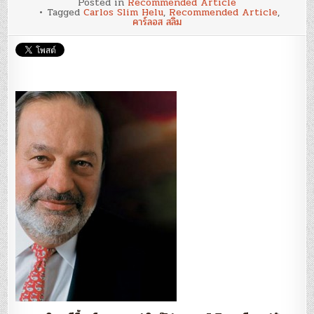
Posted in
Recommended Article
เคล็ด(ไม่)ลับ
Tagged
Carlos Slim Helu
,
Recommended Article
,
ความ
คาร์ลอส สลิม
รวย
ฉบับ
“คาร์ลอส
สลิม”
มหา
เศรษฐี
แห่ง
ปี
2553
:
สำนัก
ข่า
วอินโฟเควสท์