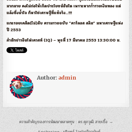
มากมาย คงไม่ก่อให้เกิดประโยชน์อันใด เพราะหากร่ำรวยเงินทอง แต่
แล้งซึ่งน้ำใจ ก็หาใช่เศรษฐีที่แท้จริง…!!!
แกะรอยเคล็ด(ไม่)ลับ ความรวยฉบับ “คาร์ลอส สลิม” มหาเศรษฐีแห่ง
ปี 2553
สำนักข่าวอินโฟเควสท์ (IQ) – พุธที่ 17 มีนาคม 2553 13:30:00 น.
Author:
admin
แนะแนว
ความสำคัญของการพัฒนาตลาดทุน : ดร.ศุภวุฒิ สายเชื้อ →
เรื่อง
← Anchoring : นรินทร์ โอฬารกิจอนันต์