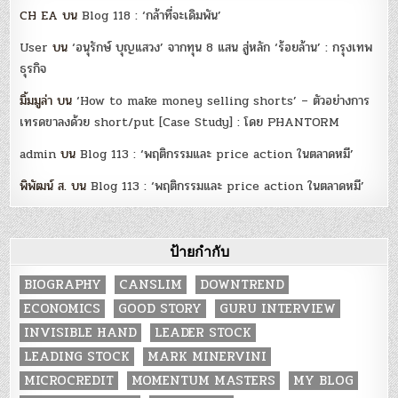
CH EA
บน
Blog 118 : ‘กล้าที่จะเดิมพัน’
User
บน
‘อนุรักษ์ บุญแสวง’ จากทุน 8 แสน สู่หลัก ‘ร้อยล้าน’ : กรุงเทพ
ธุรกิจ
มิ้มมูล่า
บน
‘How to make money selling shorts’ – ตัวอย่างการ
เทรดขาลงด้วย short/put [Case Study] : โดย PHANTORM
admin
บน
Blog 113 : ‘พฤติกรรมและ price action ในตลาดหมี’
พิพัฒน์ ส.
บน
Blog 113 : ‘พฤติกรรมและ price action ในตลาดหมี’
ป้ายกำกับ
BIOGRAPHY
CANSLIM
DOWNTREND
ECONOMICS
GOOD STORY
GURU INTERVIEW
INVISIBLE HAND
LEADER STOCK
LEADING STOCK
MARK MINERVINI
MICROCREDIT
MOMENTUM MASTERS
MY BLOG