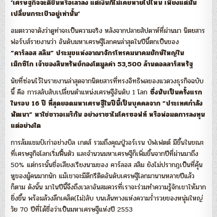
‘เศรษฐกิจจะดีขึ้นหรือเลวลง แต่เงินก็ไม่เคยหายไปไหน เพียงแต่มัน
เปลี่ยนกระเป๋าอยู่เท่านั้น’
อมตะวาจาดังว่าดูท่าจะเป็นความจริง หลังจากปลายสัปดาห์ที่ผ่านมา นิตยสาร
ฟอร์บส์รายงานว่า อันดับมหาเศรษฐีโลกคนล่าสุดในปีนี้ตกเป็นของ
“คาร์ลอส สลิม” ประมุขแห่งอาณาจักรโทรคมนาคมยักษ์ใหญ่ใน
เม็กซิโก เจ้าของสินทรัพย์กองโตมูลค่า 53,500 ล้านดอลลาร์สหรัฐ
นัยที่ซ่อนไว้ในรายงานล่าสุดจากนิตยสารที่ทรงอิทธิพลของแวดวงธุรกิจฉบับ
นี้ คือ การสลับสับเปลี่ยนตำแหน่งเศรษฐีอันดับ 1 โลก
ซึ่งนับเป็นครั้งแรก
ในรอบ 16 ปี ที่สุดยอดมหาเศรษฐีในปีนี้เป็นบุคคลจาก “ประเทศกำลัง
พัฒนา” หาใช่ชาวอเมริกัน อย่างราชาไมโครซอฟท์ หรือพ่อมดการลงทุน
แต่อย่างใด
การล้มแชมป์เก่าอย่างบิล เกตส์ รวมถึงคุณปู่วอร์เรน บัฟเฟตต์ มีขึ้นในขณะ
ที่เศรษฐกิจโลกเริ่มฟื้นตัว และจำนวนมหาเศรษฐีก็เพิ่มขึ้นจากปีที่ผ่านมาถึง
50% แต่กระนั้นชื่อเสียงเรียงนามของ คาร์ลอส สลิม ยังไม่ปรากฎเป็นที่คุ้น
หูของผู้คนมากนัก แม้เขาจะมีดีกรีติดอันดับเศรษฐีโลกมานานหลายปีแล้ว
ก็ตาม ดังนั้น มาในปีนี้จึงถึงเวลาอันสมควรที่เราจะร่วมทำความรู้จักเขาให้มาก
ยิ่งขึ้น พร้อมล้วงลึกเคล็ด(ไม่)ลับ บนเส้นทางแห่งความร่ำรวยของหนุ่มใหญ่
วัย 70 ปีที่ได้ชื่อว่าเป็นมหาเศรษฐีแห่งปี 2553