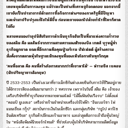
สำคัญที่ผลักดันให้สลิมก้าวขึ้นมาอยู่แถวหน้าในทุกวันนี้ เป็นเพราะเขาไม่
เคยหยุดนิ่งในการลงทุน แม้ว่าจะเป็นช่วงที่เศรษฐกิจถดถอย นอกจากนี้
เขายังเป็นปรมาจารย์ด้านการซื้อกิจการต่างๆของภาครัฐที่มีปัญหา
และนำมาปรับปรุงแก้ไขให้ดีขึ้น ก่อนจะขายออกไปด้วยกำไรที่ใครก็คาด
ไม่ถึง
หลายคนมองว่าอุปนิสัยในการดำเนินธุรกิจอันเป็นที่มาแห่งความร่ำรวย
ของสลิม คือ ผลลัพธ์จากการผสานความลงตัวของบิล เกตส์ บุรุษผู้ทำ
ธุรกิจผูกขาด ขณะที่อีกภาพคือคุณปู่วอร์เรน บัฟเฟตต์ ผู้สร้างความ
มั่งคั่งจากตลาดหุ้นในฐานะนักลงทุนที่มองเห็นโอกาสในทุกวิกฤต
‘คนที่ฉลาด คือ คนที่สร้างโอกาสมากกว่าที่เขาหาได้’ — ฟรานซิส เบคอน
(นักปรัชญาชาวอังกฤษ)
ปี 2533-2553 เป็นช่วงเวลาที่ชาวเม็กซิกันต่างเคยชินกับการใช้ชีวิตอยู่ภาย
ใต้จักรวรรดิของสลิมมานานกว่า 2 ทศวรรษ เพราะในวันนี้ สลิม คือ เจ้าของ
เครือบริษัทที่ทำธุรกิจหลากหลายตามสไตล์ “ไม้จิ้มฟันยันเรือรบ” ไล่ตั้งแต่
“คอมป์ ยูเอสเอ” เครือข่ายร้านจำหน่ายเครื่องใช้ไฟฟ้า “อินเบอร์ซา ไฟ
แนนเชียล กรุ๊ป” สถาบันการเงินในเม็กซิโก และกลุ่มบริษัท “กรูโป คาร์โซ
อินดัสเทรียล” ธุรกิจค้าปลีกและร้านอาหาร และล่าสุดคือการเข้าถือหุ้นใหญ่
ใน “หนังสือพิมพ์นิวยอร์กไทมส์” ที่ช่วยโอบอุ้มให้บริษัทสามารถผลิตข้อมูล