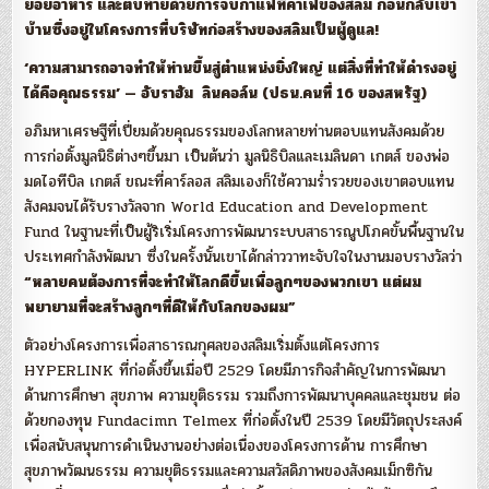
ย่อยอาหาร และตบท้ายด้วยการจิบกาแฟที่คาเฟ่ของสลิม ก่อนกลับเข้า
บ้านซึ่งอยู่ในโครงการที่บริษัทก่อสร้างของสลิมเป็นผู้ดูแล!
‘ความสามารถอาจทำให้ท่านขึ้นสู่ตำแหน่งยิ่งใหญ่ แต่สิ่งที่ทำให้ดำรงอยู่
ได้คือคุณธรรม’ — อับราฮัม ลินคอล์น (ปธน.คนที่ 16 ของสหรัฐ)
อภิมหาเศรษฐีที่เปี่ยมด้วยคุณธรรมของโลกหลายท่านตอบแทนสังคมด้วย
การก่อตั้งมูลนิธิต่างๆขึ้นมา เป็นต้นว่า มูลนิธิบิลและเมลินดา เกตส์ ของพ่อ
มดไอทีบิล เกตส์ ขณะที่คาร์ลอส สลิมเองก็ใช้ความร่ำรวยของเขาตอบแทน
สังคมจนได้รับรางวัลจาก World Education and Development
Fund ในฐานะที่เป็นผู้ริเริ่มโครงการพัฒนาระบบสาธารณูปโภคขั้นพื้นฐานใน
ประเทศกำลังพัฒนา ซึ่งในครั้งนั้นเขาได้กล่าววาทะจับใจในงานมอบรางวัลว่า
“หลายคนต้องการที่จะทำให้โลกดีขึ้นเพื่อลูกๆของพวกเขา แต่ผม
พยายามที่จะสร้างลูกๆที่ดีให้กับโลกของผม”
ตัวอย่างโครงการเพื่อสาธารณกุศลของสลิมเริ่มตั้งแต่โครงการ
HYPERLINK ที่ก่อตั้งขึ้นเมื่อปี 2529 โดยมีภารกิจสำคัญในการพัฒนา
ด้านการศึกษา สุขภาพ ความยุติธรรม รวมถึงการพัฒนาบุคคลและชุมชน ต่อ
ด้วยกองทุน Fundacimn Telmex ที่ก่อตั้งในปี 2539 โดยมีวัตถุประสงค์
เพื่อสนับสนุนการดำเนินงานอย่างต่อเนื่องของโครงการด้าน การศึกษา
สุขภาพวัฒนธรรม ความยุติธรรมและความสวัสดิภาพของสังคมเม็กซิกัน