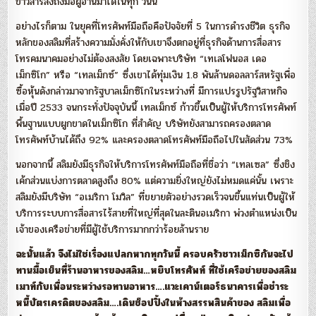
ข่าวสารส่งถึงมือผู้อ่านมาได้ในทุก วันนี้
อย่างไรก็ตาม ในยุคที่โทรศัพท์มือถือคือปัจจัยที่ 5 ในการดำรงชีวิต ธุรกิจ
หลักของสลิมที่สร้างความมั่งคั่งให้กับเขาจึงตกอยู่ที่ธุรกิจด้านการสื่อสาร
โทรคมนาคมอย่างไม่ต้องสงสัย โดยเฉพาะบริษัท “เทเลโฟนอส เดอ
เม็กซิโก” หรือ “เทลเม็กซ์” ซึ่งเขาได้ทุ่มเงิน 1.8 พันล้านดอลลาร์สหรัฐเพื่อ
ซื้อหุ้นดังกล่าวมาจากรัฐบาลเม็กซิโกในระหว่างที่ มีการแปรรูปรัฐวิสาหกิจ
เมื่อปี 2533 จนกระทั่งปัจจุบันนี้ เทลเม็กซ์ ก้าวขึ้นเป็นผู้ให้บริการโทรศัพท์
พื้นฐานแบบผูกขาดในเม็กซิโก ที่สำคัญ บริษัทยังสามารถครองตลาด
โทรศัพท์บ้านได้ถึง 92% และครองตลาดโทรศัพท์มือถือไปในสัดส่วน 73%
นอกจากนี้ สลิมยังมีธุรกิจให้บริการโทรศัพท์มือถือที่ชื่อว่า “เทลเซล” ซึ่งชิง
เค้กส่วนแบ่งการตลาดสูงถึง 80% แต่ความยิ่งใหญ่ยังไม่หมดแค่นั้น เพราะ
สลิมยังมีบริษัท “อเมริกา โมวิล” ที่ขยายตัวอย่างรวดเร็วจนขึ้นแท่นเป็นผู้ให้
บริการระบบการสื่อสารไร้สายที่ใหญ่ที่สุดในละตินอเมริกา พ่วงตำแหน่งเป็น
เจ้าของเครือข่ายที่มีผู้ใช้บริการมากกว่าร้อยล้านราย
ฉะนั้นแล้ว จึงไม่ใช่เรื่องแปลกหากทุกวันนี้ ครอบครัวชาวเม็กซิกันจะไป
ทานมื้อเย็นที่ร้านอาหารของสลิม…หยิบโทรศัพท์ ที่ใช้เครือข่ายของสลิม
เมาท์กับเพื่อนระหว่างรอทานอาหาร….แวะเคาน์เตอร์ธนาคารเพื่อชำระ
หนี้บัตรเครดิตของสลิม….เดินช็อปปิ้งในห้างสรรพสินค้าของ สลิมเพื่อ