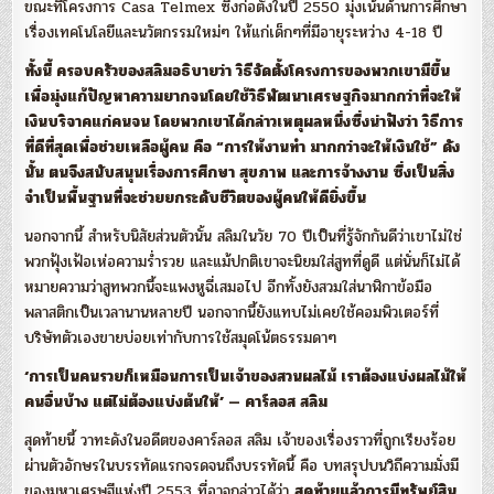
ขณะที่โครงการ Casa Telmex ซึ่งก่อตั้งในปี 2550 มุ่งเน้นด้านการศึกษา
เรื่องเทคโนโลยีและนวัตกรรมใหม่ๆ ให้แก่เด็กๆที่มีอายุระหว่าง 4-18 ปี
ทั้งนี้ ครอบครัวของสลิมอธิบายว่า วิธีจัดตั้งโครงการของพวกเขามีขึ้น
เพื่อมุ่งแก้ปัญหาความยากจนโดยใช้วิธีพัฒนาเศรษฐกิจมากกว่าที่จะให้
เงินบริจาคแก่คนจน โดยพวกเขาได้กล่าวเหตุผลหนึ่งซึ่งน่าฟังว่า วิธีการ
ที่ดีที่สุดเพื่อช่วยเหลือผู้คน คือ “การให้งานทำ มากกว่าจะให้เงินใช้” ดัง
นั้น ตนจึงสนับสนุนเรื่องการศึกษา สุขภาพ และการจ้างงาน ซึ่งเป็นสิ่ง
จำเป็นพื้นฐานที่จะช่วยยกระดับชีวิตของผู้คนให้ดียิ่งขึ้น
นอกจากนี้ สำหรับนิสัยส่วนตัวนั้น สลิมในวัย 70 ปีเป็นที่รู้จักกันดีว่าเขาไม่ใช่
พวกฟุ้งเฟ้อเห่อความร่ำรวย และแม้ปกติเขาจะนิยมใส่สูทที่ดูดี แต่นั่นก็ไม่ได้
หมายความว่าสูทพวกนี้จะแพงหูฉี่เสมอไป อีกทั้งยังสวมใส่นาฬิกาข้อมือ
พลาสติกเป็นเวลานานหลายปี นอกจากนี้ยังแทบไม่เคยใช้คอมพิวเตอร์ที่
บริษัทตัวเองขายบ่อยเท่ากับการใช้สมุดโน้ตธรรมดาๆ
‘การเป็นคนรวยก็เหมือนการเป็นเจ้าของสวนผลไม้ เราต้องแบ่งผลไม้ให้
คนอื่นบ้าง แต่ไม่ต้องแบ่งต้นให้’ — คาร์ลอส สลิม
สุดท้ายนี้ วาทะดังในอดีตของคาร์ลอส สลิม เจ้าของเรื่องราวที่ถูกเรียงร้อย
ผ่านตัวอักษรในบรรทัดแรกจรดจนถึงบรรทัดนี้ คือ บทสรุปบนวิถีความมั่งมี
ของมหาเศรษฐีแห่งปี 2553 ที่อาจกล่าวได้ว่า
สุดท้ายแล้วการมีทรัพย์สิน