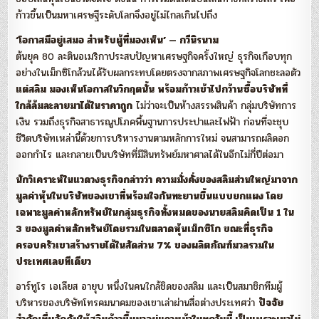
ก้าวขึ้นเป็นมหาเศรษฐีระดับโลกจึงอยู่ไม่ไกลเกินไปถึง
‘โอกาสมีอยู่เสมอ สำหรับผู้ที่มองเห็น’ — กวีนิรนาม
ต้นยุค 80 ละตินอเมริกาประสบปัญหาเศรษฐกิจครั้งใหญ่ ธุรกิจเกือบทุก
อย่างในเม็กซิโกล้วนได้รับผลกระทบโดยตรงจากสภาพเศรษฐกิจโลกชะลอตัว
แต่สลิม มองเห็นโอกาสในวิกฤตนั้น พร้อมก้าวเข้าไปกว้านซื้อบริษัทที่
ใกล้ล้มละลายมาได้ในราคาถูก
ไม่ว่าจะเป็นห้างสรรพสินค้า กลุ่มบริษัทการ
เงิน รวมถึงธุรกิจสาธารณูปโภคพื้นฐานการประปาและไฟฟ้า ก่อนที่จะชุบ
ชีวิตบริษัทเหล่านี้ด้วยการบริหารงานตามหลักการใหม่ จนสามารถผลิดอก
ออกกำไร และกลายเป็นบริษัทที่มีสินทรัพย์มหาศาลได้ในอีกไม่กี่ปีต่อมา
นักวิเคราะห์ในแวดวงธุรกิจกล่าวว่า ความมั่งคั่งของสลิมส่วนใหญ่มาจาก
มูลค่าหุ้นในบริษัทของเขาที่พร้อมใจกันทะยานขึ้นแบบยกแผง โดย
เฉพาะมูลค่าหลักทรัพย์ในกลุ่มธุรกิจทั้งหมดของนายสลิมคิดเป็น 1 ใน
3 ของมูลค่าหลักทรัพย์โดยรวมในตลาดหุ้นเม็กซิโก ขณะที่ธุรกิจ
ครอบครัวเขาสร้างรายได้ในสัดส่วน 7% ของผลิตภัณฑ์มวลรวมใน
ประเทศเลยทีเดียว
อาร์ทูโร เอเลียส อายุบ หนึ่งในคนใกล้ชิดของสลิม และเป็นสมาชิกทีมผู้
บริหารของบริษัทโทรคมนาคมของเขาเล่าผ่านสื่อต่างประเทศว่า
ปัจจัย