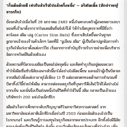
‘เริ่มต้นด้วยดี เท่ากับสำเร็จไปแล้วครึ่งหนึ่ง’ — อริสโตเติ้ล (นักปราชญ์
ชาวกรีก)
ย้อนกลับไปเมื่อวันที่ 28 มกราคม 2483 หนึ่งในครอบครัวผู้อพยพชาวเลบา
นอนที่เข้ามาตั้งรกรากในแดนดินถิ่นจังโก้ได้ ให้กำเนิดบุตรชายที่มีชื่อว่า
คาร์ลอส สลิม เฮลู (Carlos Slim Helu) ซึ่งเขาเติบโตขึ้นมาในฐานะ
ลูกชายเจ้าของร้านค้าเล็กๆ โดยที่มี “จูเลียน สลิม” ผู้เป็นบิดาปลูกฝังการทำ
ธุรกิจให้แก่เขาตั้งแต่เยาว์วัย เริ่มจากการทำบัญชีรายรับรายจ่ายเพื่อบริหาร
จัดการทรัพย์สินด้วยตัวเอง
ด้วยความที่บิดาของสลิมเป็นคนไม่หยุดนิ่ง และคิดทำธุรกิจอยู่ตลอดเวลา
ทำให้สลิมซึมซับนิสัยเฉพาะตัวนี้มาได้อย่างไม่ผิดเพี้ยน และแม้ว่าผู้เป็นบิดาจะ
จากสลิมไปตั้งแต่เขาอายุได้เพียง 13 ปี แต่มรดกตกทอดด้านการคำนวณที่
บิดาทิ้งไว้นี้ช่วยให้สลิม สามารถต่อยอดธุรกิจที่บุพการีตีเส้นไว้ให้ได้อย่างไม่
ยากเย็น และนั่นจึงเป็นส่วนหนึ่งในชีวิตที่ทำให้วันนี้ สลิม กลายเป็นเจ้าของ
บริษัทกว่า 200 แห่งในเม็กซิโก
สลิมสำเร็จการศึกษาระดับปริญญาตรีในสาขาวิศวกรรมศาสตร์ จาก
มหาวิทยาลัยแห่งชาติเม็กซิโกเมื่อช่วงปี 2503 ก่อนจะผันตัวเองไปเป็น
โบรกเกอร์ และเรียนรู้การลงทุนในธุรกิจหลากหลายประเภท อีกทั้งยังมีนิสัย
ชอบเล่นหุ้นเป็นชีวิตจิตใจ ดังนั้น การเริ่มต้นเดินบนเส้นทางที่สว่างไสว เพื่อ