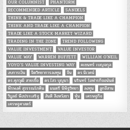
OUR COLUMNIST
PHANTORM
RECOMMENDED ARTICLE
SANDELS
THINK & TRADE LIKE A CHAMPION
THINK AND TRADE LIKE A CHAMPION
TRADE LIKE A STOCK MARKET WIZARD
TRADING IN THE ZONE
TREND FOLLOWING
VALUE INVESTMENT
VALUE INVESTOR
VALUE WAY
WARREN BUFFETT
WILLIAM O'NEIL
YOYO’S VALUE INVESTING WAY
คเชนทร์ เบญจกุล
งบการเงิน
จิตวิทยาการลงทุน
จีน
ดร.นิเวศน์
ดร.ศุภวุฒิ สายเชื้อ
ดร.ไสว บุญมา
นรินทร์ โอฬารกิจอนันต์
พีรพงศ์ สุวรรณโภคิน
มนตรี นิพิฐวิทยา
ลงทุน
ลูกอีสาน
วิบูลย์ พึงประเสริฐ
สันติ สิงหวังชา
หุ้น
เศรษฐกิจ
เศรษฐศาสตร์