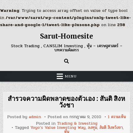
Warning
: Trying to access array offset on value of type bool
in
/var/www/sarut/wp-content/plugins/only-tweet-like-
share-and-google-1/tweet-like-plusone.php
on line
258
Skip
Sarut-Homesite
to
content
Stock Trading , CANSLIM Investing , หุ้น – เศรษฐศาสตร์ –
บทความคัดสรร
MENU
สำรวจความผิดพลาดของตัวเอง : สันติ สิงห
วังชา
บน
Posted by
admin
Posted on
กรกฎาคม 9, 2010
1 ความเห็น
สำร
Posted in
Trading & Investing
ควา
Tagged
Yoyo’s Value Investing Way
,
ลงทุน
,
สันติ สิงหวังชา
,
ผิด
หุ้น