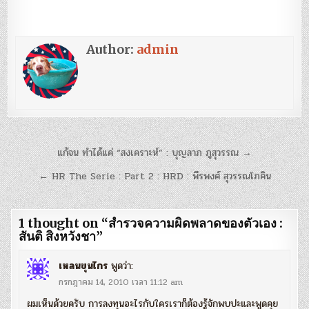
Author:
admin
แนะแนว
แก้จน ทำได้แค่ “สงเคราะห์” : บุญลาภ ภูสุวรรณ →
เรื่อง
← HR The Serie : Part 2 : HRD : พีรพงศ์ สุวรรณโภคิน
1 thought on “
สำรวจความผิดพลาดของตัวเอง :
สันติ สิงหวังชา
”
เหลนขุนไกร
พูดว่า:
กรกฎาคม 14, 2010 เวลา 11:12 am
ผมเห็นด้วยครับ การลงทุนอะไรกับใครเราก็ต้องรู้จักพบปะและพูดคุย