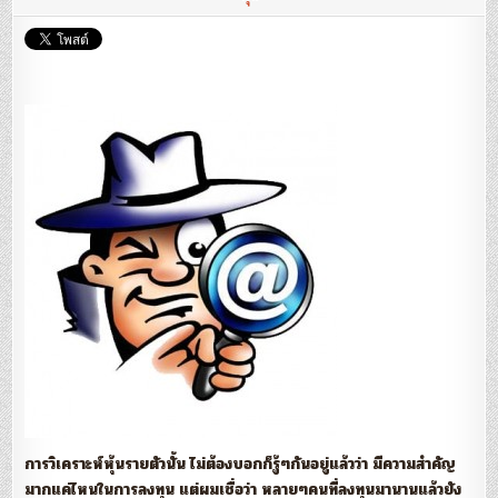
พลา
ของ
ตัว
เอง
:
สันติ
สิงห
วังช
การวิเคราะห์หุ้นรายตัวนั้น ไม่ต้องบอกก็รู้ๆกันอยู่แล้วว่า มีความสำคัญ
มากแค่ไหนในการลงทุน แต่ผมเชื่อว่า หลายๆคนที่ลงทุนมานานแล้วยัง