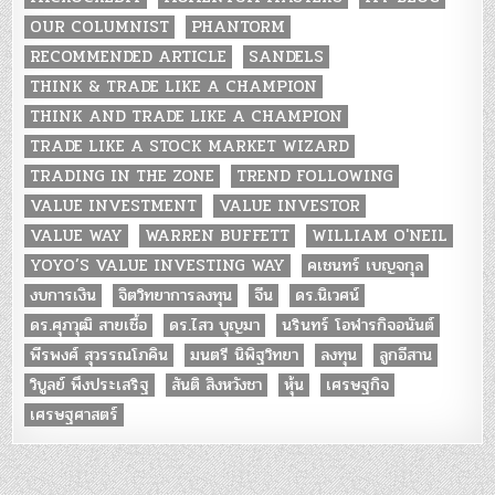
OUR COLUMNIST
PHANTORM
RECOMMENDED ARTICLE
SANDELS
THINK & TRADE LIKE A CHAMPION
THINK AND TRADE LIKE A CHAMPION
TRADE LIKE A STOCK MARKET WIZARD
TRADING IN THE ZONE
TREND FOLLOWING
VALUE INVESTMENT
VALUE INVESTOR
VALUE WAY
WARREN BUFFETT
WILLIAM O'NEIL
YOYO’S VALUE INVESTING WAY
คเชนทร์ เบญจกุล
งบการเงิน
จิตวิทยาการลงทุน
จีน
ดร.นิเวศน์
ดร.ศุภวุฒิ สายเชื้อ
ดร.ไสว บุญมา
นรินทร์ โอฬารกิจอนันต์
พีรพงศ์ สุวรรณโภคิน
มนตรี นิพิฐวิทยา
ลงทุน
ลูกอีสาน
วิบูลย์ พึงประเสริฐ
สันติ สิงหวังชา
หุ้น
เศรษฐกิจ
เศรษฐศาสตร์