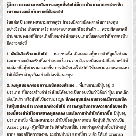
รู้สึกว่า ความสามารถในการลงทุนนั้นไม่ได้มีการพัฒนามากเท่าไหร่นัก
เพราะอาจจะลืมวิเคราะห์ตัวเองไป
ในแต่ละปี ผมจะพยายามตรวจดูว่า ตัวเองมีความผิดพลาดในการลงทุน
อย่างไรบ้าง เกิดจากอะไร และจะพยายามแก้ไขอย่างไร … ความผิดพลาดที่
ผ่านๆมาของผมที่มักจะเกิดขึ้นจนทำให้ผลตอบแทนนั้นลดลงกว่าที่ควรจะเป็น
มีคร่าวๆดังนี้
1. ตัดสินใจเร็วจนเกินไป
… หลายๆครั้ง เมื่อผมเจอหุ้นบางตัวที่ดูแล้วน่าสน
ใจมากๆ ผมมักจะรีบซื้ออย่างรวดเร็ว เพราะกลัวว่าจะมีคนมาไล่ซื้อก่อนทำให้
ผมต้องซื้อหุ้นในราคาแพงขึ้น การตัดสินใจเร็วไปทำให้ผมขาดความรอบคอบ
ไม่ได้ศึกษาตัวธุรกิจอย่างดีก่อนที่จะลงทุน
2. ลงทุนนอกกรอบความถนัดของตัวเอง
.. ที่ผ่านมาผมมีหุ้นอยู่ 2
ประเภท ที่มักจะสร้างกำไรให้ผมได้อย่างเป็นกอบเป็นกำได้แก่ หุ้นขนาดเล็ก
เติบโตเร็ว หรือหุ้นที่เป็นงานประมูล
นักลงทุนแต่ละคนอาจจะมีความถนัด
ในหุ้นแต่ละประเภทแตกต่างกันไป การลงทุนในกรอบความถนัดของตัว
เองนั้นจะทำให้โอกาสขาดทุนลดลง และโอกาสทำกำไรก็มากขึ้น
มีหุ้นอยู่
ประเภทหนึ่ง ที่ผมพยายามจะเข้าไปซื้ออยู่หลายรอบ คือหุ้นที่เรียกว่าเป็น
Asset play (หุ้นที่มีสินทรัพย์หักด้วยหนี้สิน เยอะว่ามูลค่าหุ้นทั้งบริษัทอยู่
มาก) ตลอดชีวิตการลงทุน ผมผ่านหุ้นประเภทนี้มา 3 ตัว ได้แก่ charan