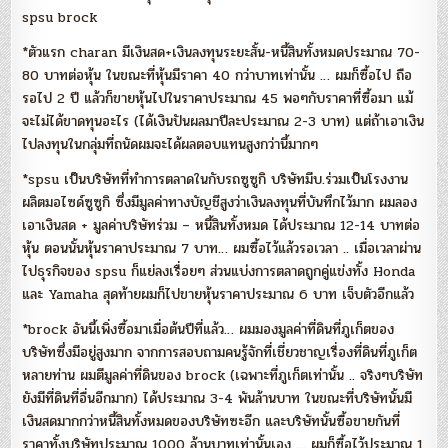
spsu brock
*ตัวแรก charan มีเงินสด+เงินลงทุนระยะสั้น-หนี้สินทั้งหมดประมาณ 70-
80 บาทต่อหุ้น ในขณะที่หุ้นมีราคา 40 กว่าบาทเท่านั้น … ผมก็ซื้อไป ถือ
รอไป 2 ปี แล้วก็ขายหุ้นไปในราคาประมาณ 45 พอๆกับราคาที่ซื้อมา แม้
จะไม่ได้ขาดทุนอะไร (ได้เงินปันผลมาปีละประมาณ 2-3 บาท) แต่ถ้าเอาเงิน
ไปลงทุนในกลุ่มที่ถนัดผมจะได้ผลตอบแทนสูงกว่านี้มากๆ
*spsu เป็นบริษัทที่ทำการตลาดในกับรถซูซูกิ บริษัทมีบ.ร่วมเป็นโรงงาน
ผลิตมอไซด์ซูซูกิ ซึ่งมีมูลค่าทางบัญชีสูงว่าเงินลงทุนที่บันทึกไว้มาก ผมลอง
เอาเงินสด + มูลค่าบริษัทร่วม – หนี้สินทั้งหมด ได้ประมาณ 12-14 บาทต่อ
หุ้น ตอนนั้นหุ้นราคาประมาณ 7 บาท… ผมซื้อไว้แล้วรอเวลา .. เมื่อเวลาผ่าน
ไปธุรกิจของ spsu ก็แย่ลงเรื่อยๆ ส่วนแบ่งการตลาดถูกคู่แข่งทั้ง Honda
และ Yamaha สุดท้ายผมก็ไปขายหุ้นราคาประมาณ 6 บาท เจ็บตัวอีกแล้ว
*brock อันนี้เพิ่งซื้อมาเมื่อต้นปีที่แล้ว… ผมมองมูลค่าที่ดินที่ภูเก็ตของ
บริษัทซึ่งมีอยู่สูงมาก จากการสอบถามคนรู้จักที่เชี่ยวชาญเรื่องที่ดินที่ภูเก็ต
หลายท่าน ผมตีมูลค่าที่ดินของ brock (เฉพาะที่ภูเก็ตเท่านั้น .. จริงๆบริษัท
ยังมีที่ดินที่อื่นอีกมาก) ได้ประมาณ 3-4 พันล้านบาท ในขณะที่บริษัทนั้นมี
เงินสดมากกว่าหนี้สินทั้งหมดของบริษัทซะอีก และบริษัทนั้นซื้อขายกันที่
ราคาทั้งบริษัทประมาณ 1000 ล้านบาทเท่านั้นเอง … ผมก็ซื้อไว้ประมาณ 1