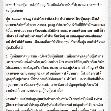
บาทกว่าๆต่อหุ้น… แล้วก็ถืออยู่เกือบปีแล้วก็ขายไปที่ประมาณ 1 บาทกว่าๆ
ต่อหุ้นเช่นกัน
หุ้น Asset Play ไม่ได้มีอะไรผิดครับ
มันไม่ใช่ว่าเป็นหุ้นกลุ่มที่ไม่ดี
หลายๆบริษัทที่เข้าข่าย Asset play ก็จัดว่าเป็นบริษัทที่ดีที่กำลังรอเวลาจะ
ดีขึ้นมากๆในอนาคต
เพียงแต่ผมไม่มีความสามารถพอที่จะคาดการณ์ได้ว่า
เมื่อไหร่สินทรัพย์มหาศาลที่บริษัทเก็บไว้อยู่ จะแสดงมูลค่าของมันออก
มาให้เห็นได้ชัดเจน
เพียงพอที่จะทำให้นักลงทุนเข้ามาซื้อหุ้น จนทำให้ราคา
หุ้นเพิ่มขึ้นได้
3. หุ้นที่ผมขาดทุน ส่วนใหญ่จะเป็นหุ้นที่ผมไม่ได้มีโอกาสพูดคุยกับผู้บริหาร
เพราะการเพียงนั่งอ่านข้อมูลเพียงอย่างเดียว อาจจะให้ข้อมูลเกี่ยวกับบริษัท
ได้พอสมควร แต่ข้อมูลเกี่ยวกับความสามารถของผู้บริหาร หรือข้อมูลเชิงลึก
หลายๆอย่างเกี่ยวกับธุรกิจและบริษัทนั้นจะหาได้ยากมาก ถ้าไม่มีโอกาสได้
พูดคุยกับผู้บริหาร ที่ผ่านมาผมก็ไม่ค่อยจะเข็ดเท่าไหร่ .. เพราะผิดข้อนี้ซ้ำๆ
อยู่หลายรอบ เนื่องจากหุ้นบางตัว เราหาโอกาสได้พูดคุยกับผู้บริหารได้
ยาก(จะมีก็เฉพาะงานประชุมผู้ถือหุ้นเท่านั้น)
หลายครั้ง ผมอ่านข้อมูลหุ้นหรือข่าวบางชิ้นก็ทำให้อยากซื้อหุ้นทันที เพราะ
รู้สึกว่า กว่าจะรอให้ประชุมผู้ถือหุ้นก็คงไม่ทันการณ์ แต่สุดท้ายก็ต้องมาเจ็บ
ตัวเพราะหุ้นพวกนี้เป็นประจำ… ตอนนี้ผมเลยพยายามตั้งกฏขึ้นมาให้ตัวเองว่า