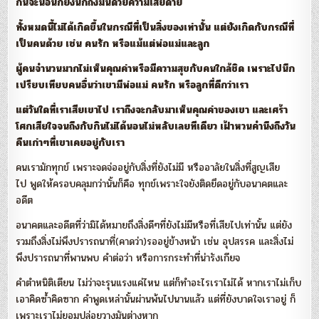
กินจะนอนก็ยังนึกถึงมันด้วยความเสียดาย
ทั้งหมดนี้ไม่ได้เกิดขึ้นในกรณีที่เป็นสิ่งของเท่านั้น แต่ยังเกิดกับกรณีที่
เป็นคนด้วย เช่น คนรัก หรือแม้แต่พ่อแม่และลูก
ผู้คนจำนวนมากไม่เห็นคุณค่าหรือมีความสุขกับคนใกล้ชิด
เพราะไปนึก
เปรียบเทียบคนอื่นว่าเขามีพ่อแม่ คนรัก หรือลูกที่ดีกว่าเรา
แต่วันใดที่เราเสียเขาไป เราถึงจะกลับมาเห็นคุณค่าของเขา
และเศร้า
โศกเสียใจจนถึงกับกินไม่ได้นอนไม่หลับเลยทีเดียว
เฝ้าหวนคำนึงถึงวัน
คืนเก่าๆที่เขาเคยอยู่กับเรา
คนเรามักทุกข์ เพราะจดจ่ออยู่กับสิ่งที่ยังไม่มี หรืออาลัยในสิ่งที่สูญเสีย
ไป พูดให้ครอบคลุมกว่านั้นก็คือ ทุกข์เพราะใจยังติดยึดอยู่กับอนาคตและ
อดีต
อนาคตและอดีตที่ว่ามิได้หมายถึงสิ่งดีๆที่ยังไม่มีหรือที่เสียไปเท่านั้น แต่ยัง
รวมถึงสิ่งไม่พึงปรารถนาที่(คาดว่า)รออยู่ข้างหน้า เช่น อุปสรรค และสิ่งไม่
พึงปรารถนาที่พานพบ คำต่อว่า หรือการกระทำที่น่ารังเกียจ
คำตำหนิติเตียน ไม่ว่าจะรุนแรงแค่ไหน แต่ก็ทำอะไรเราไม่ได้ หากเราไม่เก็บ
เอาคิดซ้ำคิดซาก คำพูดเหล่านั้นผ่านพ้นไปนานแล้ว แต่ที่ยังบาดใจเราอยู่ ก็
เพราะเราไม่ยอมปล่อยวางมันต่างหาก