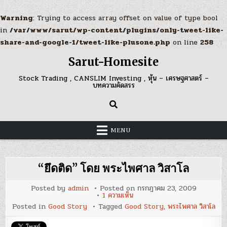
Warning
: Trying to access array offset on value of type bool
in
/var/www/sarut/wp-content/plugins/only-tweet-like-
share-and-google-1/tweet-like-plusone.php
on line
258
Skip
Sarut-Homesite
to
content
Stock Trading , CANSLIM Investing , หุ้น – เศรษฐศาสตร์ –
บทความคัดสรร
MENU
Posted by
admin
Posted on
กรกฎาคม 23, 2009
บน
1 ความเห็น
“ยึด
Posted in
Good Story
Tagged
Good Story
,
ติด”
โดย
พระ