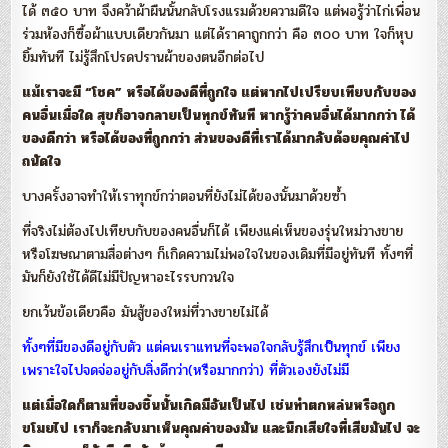
ได้ ๓๕๐ บาท จึงคว้าผ้าผืนนั้นกลับโรงแรมด้วยความดีใจ แต่พอรู้ว่าไก่เพื่อน
ร่วมห้องก็ซื้อผ้าแบบเดียวกันมา แต่ได้ราคาถูกกว่า คือ ๓๐๐ บาท ใจก็หุบ
ยิ้มทันที ไม่รู้สึกโปรดปรานผ้าของตนอีกต่อไป
แม้เราจะมี “โชค” หรือได้ของดีที่ถูกใจ แต่หากไปเปรียบเทียบกับของ
คนอื่นเมื่อใด สุขก็อาจกลายเป็นทุกข์ทันที หากรู้ว่าคนอื่นได้มากกว่า ได้
ของดีกว่า หรือได้ของที่ถูกกว่า ส่วนของดีที่เราได้มากลับด้อยคุณค่าไป
ถนัดใจ
บางครั้งอาจทำให้เราทุกข์กว่าตอนที่ยังไม่ได้ของนั้นมาด้วยซ้ำ
ที่จริงไม่ต้องไปเทียบกับของคนอื่นก็ได้ เพียงแค่เห็นของรุ่นใหม่วางขาย
หรือโฆษณาตามสื่อต่างๆ ก็เกิดความไม่พอใจในของเดิมที่มีอยู่ทันที ทั้งๆที่
มันก็ยังใช้ได้ดีไม่มีปัญหาอะไรรบกวนใจ
ยกเว้นข้อเดียวคือ มันสู้ของใหม่ที่วางขายไม่ได้
ทั้งๆที่มีของดีอยู่กับตัว แต่คนเราแทนที่จะพอใจกลับรู้สึกเป็นทุกข์ เพียง
เพราะใจไปจดจ่ออยู่กับสิ่งดีกว่า(หรือมากกว่า) ที่ตัวเองยังไม่มี
แต่เมื่อใดก็ตามที่ของชิ้นนั้นเกิดมีอันเป็นไป เช่นทำตกหล่นหรือถูก
ขโมยไป เราก็จะกลับมาเห็นคุณค่าของมัน และนึกเสียใจที่เสียมันไป จะ