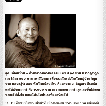
ไพศาล
วิ
สุด..ได้เลขท้าย ๓ ตัวมาจากหลวงพ่อ เลยแทงไป ๑๕ บาท ปรากฏว่าถูก
เผง ได้มา ๖๐๐ บาท เขาดีใจมาก เที่ยวอวดใครต่อใครในหมู่บ้านว่าถูก
หวย แต่พอรู้ว่า คอน ซึ่งเป็นเพื่อนบ้าน ก็แทงหวย ๓ ตัวถูกเหมือนกัน
แต่ได้เงินมากกว่าคือ ๒,๐๐๐ บาท เพราะแทงมากกว่า สุดเลยยิ้มไม่ออก
หงอยไปทั้งวัน แถมยังโมโหตัวเองที่แทงน้อยไป
ใจ.. ไปเที่ยวไนท์บาซ่า เห็นผ้าพื้นเมืองลายงาม ราคา ๕๐๐ บาท แต่เธอต่อ