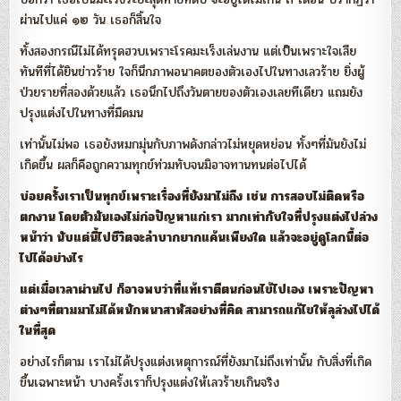
ผ่านไปแค่ ๑๒ วัน เธอก็สิ้นใจ
ทั้งสองกรณีไม่ได้ทรุดฮวบเพราะโรคมะเร็งเล่นงาน แต่เป็นเพราะใจเสีย
ทันทีที่ได้ยินข่าวร้าย ใจก็นึกภาพอนาคตของตัวเองไปในทางเลวร้าย ยิ่งผู้
ป่วยรายที่สองด้วยแล้ว เธอนึกไปถึงวันตายของตัวเองเลยทีเดียว แถมยัง
ปรุงแต่งไปในทางที่มืดมน
เท่านั้นไม่พอ เธอยังหมกมุ่นกับภาพดังกล่าวไม่หยุดหย่อน ทั้งๆที่มันยังไม่
เกิดขึ้น ผลก็คือถูกความทุกข์ท่วมทับจนมิอาจทานทนต่อไปได้
บ่อยครั้งเราเป็นทุกข์เพราะเรื่องที่ยังมาไม่ถึง
เช่น การสอบไม่ติดหรือ
ตกงาน
โดยตัวมันเองไม่ก่อปัญหาแก่เรา มากเท่ากับใจที่ปรุงแต่งไปล่วง
หน้า
ว่า นับแต่นี้ไปชีวิตจะลำบากยากแค้นเพียงใด แล้วจะอยู่ดูโลกนี้ต่อ
ไปได้อย่างไร
แต่เมื่อเวลาผ่านไป ก็อาจพบว่าที่แท้เราตีตนก่อนไข้ไปเอง
เพราะปัญหา
ต่างๆที่ตามมาไม่ได้หนักหนาสาหัสอย่างที่คิด
สามารถแก้ไขให้ลุล่วงไปได้
ในที่สุด
อย่างไรก็ตาม เราไม่ได้ปรุงแต่งเหตุการณ์ที่ยังมาไม่ถึงเท่านั้น กับสิ่งที่เกิด
ขึ้นเฉพาะหน้า บางครั้งเราก็ปรุงแต่งให้เลวร้ายเกินจริง