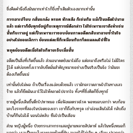
ยิ่งคิดคำนึงถึงมันมากเท่าไรก็ยิ่งซ้ำเติมตัวเองมากเท่านั้น
การเอาเปรียบ กลั่นแกล้ง ทรยศ หักหลัง ก็เช่นกัน
แม้เป็นอดีตไปนาน
แล้ว แต่เราก็ยังทุกข์อยู่กับเหตุการณ์ดังกล่าว
ไม่ใช่เพราะเขายังทำเช่น
นั้นกับเราอยู่
แต่เป็นเพราะเราชอบย้อนภาพอดีต
กลับมาฉายซ้ำในใจ
อย่างไม่ยอมเลิกรา
ย้อนแต่ละทีก็เหมือนกับกรีดแผลลงไปที่ใจ
หยุดย้อนอดีตเมื่อใดใจก็หายเจ็บเมื่อนั้น
อดีตเป็นสิ่งที่เกิดขึ้นแล้ว ส่วนอนาคตยังมาไม่ถึง แต่จะมาถึงหรือไม่ ไม่มีใคร
รู้ได้ แต่บ่อยครั้งเรากลับยึดมั่นสำคัญหมายอย่างเป็นจริงเป็นจัง ว่ามันจะ
ต้องเกิดขึ้นแน่
เท่านั้นยังไม่พอ ถ้าเป็นเรื่องแง่ลบด้วยแล้ว เรามักจะวาดภาพไปในทางเลว
ร้าย แล้วก็ยึดมันเอาไว้ไม่ให้คลาดไปจากใจ ทั้งๆที่ยิ่งคิดก็ยิ่งทุกข์
ชายผู้หนึ่งเดินขึ้นตึกไปหาหมอ เพื่อฟังผลตรวจโรค พอหมอบอกว่า พบก้อน
มะเร็งระยะที่สองในปอดของเขา เขาก็ถึงกับทรุด เข่าอ่อนเดินไม่ได้ กลับถึง
บ้านก็กินไม่ได้ นอนไม่หลับ ซึมไปเป็นเดือน
ส่วน หญิงผู้หนึ่ง ป่วยกระเสาะกระแสอยู่นานหลายสัปดาห์ แล้ววันหนึ่งหมอก็
บอกว่า เธอเป็นมะเร็งระยะสุดท้ายที่ตับ จะอยู่ได้ไม่เกิน ๓ เดือน ปรากฏว่า