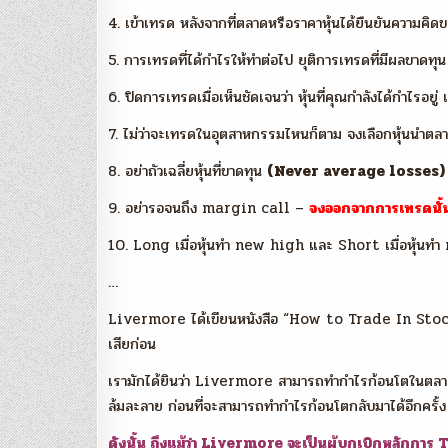
4. เข้าเทรด หลังจากที่ตลาดหรือราคาหุ้นได้ยืนยันความคิ
5. การเทรดที่ได้กำไรให้ทำต่อไป ยุติการเทรดที่มีผลขาดทุ
6. ปิดการเทรดเมื่อเห็นชัดเจนว่า หุ้นที่คุณกำลังได้กำไรอยู่ เ
7. ไม่ว่าจะเทรดในอุตสาหกรรมไหนก็ตาม จงเลือกหุ้นนำต
8. อย่าถัวเฉลี่ยหุ้นที่ขาดทุน
(Never average losses)
9. อย่ารอจนถึง margin call –
จงออกจากการเทรดนั้น
10. Long เมื่อหุ้นทำ new high และ Short เมื่อหุ้นท
…
Livermore ได้เขียนหนังสือ “How to Trade In Stocks”
เสียก่อน
เรามักได้ยินว่า Livermore สามารถทำกำไรก้อนโตในตลาดได้
ล้มละลาย ก่อนที่จะสามารถทำกำไรก้อนโตกลับมาได้อีกครั้ง
ดังนั้น ถึงแม้ว่า Livermore จะเป็นผู้บุกเบิกหลักกา