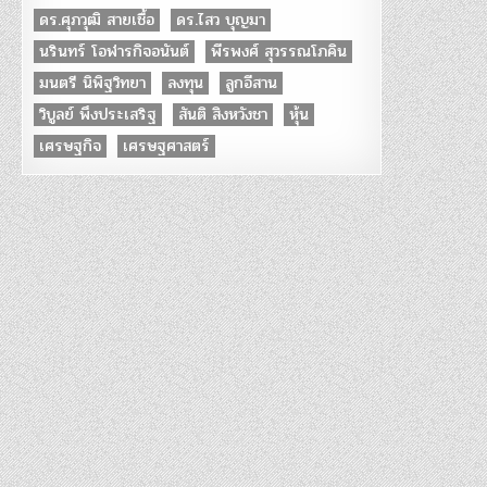
ดร.ศุภวุฒิ สายเชื้อ
ดร.ไสว บุญมา
นรินทร์ โอฬารกิจอนันต์
พีรพงศ์ สุวรรณโภคิน
มนตรี นิพิฐวิทยา
ลงทุน
ลูกอีสาน
วิบูลย์ พึงประเสริฐ
สันติ สิงหวังชา
หุ้น
เศรษฐกิจ
เศรษฐศาสตร์