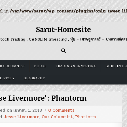
ol in
/var/www/sarut/wp-content/plugins/only-tweet-li
Sarut-Homesite
tock Trading , CANSLIM Investing , หุ้น – เศรษฐศาสตร์ – บทความคัดส
R COLUMNIST
BOOKS
TRADING & INVESTING
GURU INTE
D STORY
BIOGRAPHY
sse Livermore’ : Phantorm
on
ted on
เมษายน 1, 2013
0 Comments
กฎ
ed
Jesse Livermore
,
Our Columnist
,
Phantorm
การ
ลงทุน