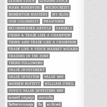
LEADER STOCK
LEADING STOCK
MARK MINERVINI
MICROCREDIT
MOMENTUM MASTERS
MY BLOG
OUR COLUMNIST
PHANTORM
RECOMMENDED ARTICLE
SANDELS
THINK & TRADE LIKE A CHAMPION
THINK AND TRADE LIKE A CHAMPION
TRADE LIKE A STOCK MARKET WIZARD
TRADING IN THE ZONE
TREND FOLLOWING
VALUE INVESTMENT
VALUE INVESTOR
VALUE WAY
WARREN BUFFETT
WILLIAM O'NEIL
YOYO’S VALUE INVESTING WAY
คเชนทร์ เบญจกุล
งบการเงิน
จิตวิทยาการลงทุน
จีน
ดร.นิเวศน์