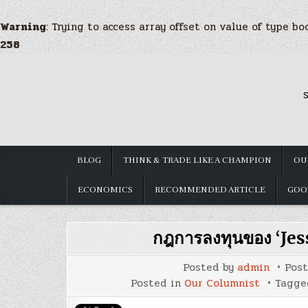
Warning
: Trying to access array offset on value of type bo
258
Skip
to
S
content
BLOG
THINK & TRADE LIKE A CHAMPION
OU
ECONOMICS
RECOMMENDED ARTICLE
GOO
กฎการลงทุนของ ‘Je
Posted by
admin
Pos
Posted in
Our Columnist
Tagg