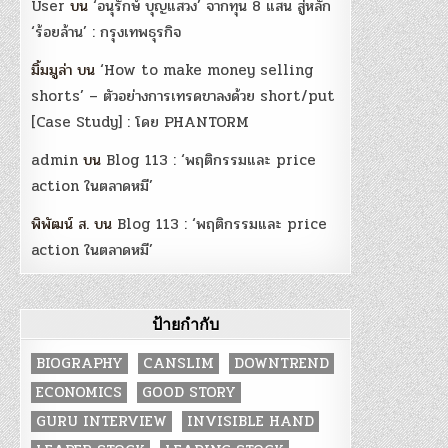
User
บน
‘อนุรักษ์ บุญแสวง’ จากทุน 8 แสน สู่หลัก
‘ร้อยล้าน’ : กรุงเทพธุรกิจ
มิ้มมูล่า
บน
‘How to make money selling
shorts’ – ตัวอย่างการเทรดขาลงด้วย short/put
[Case Study] : โดย PHANTORM
admin
บน
Blog 113 : ‘พฤติกรรมและ price
action ในตลาดหมี’
พิพัฒน์ ส.
บน
Blog 113 : ‘พฤติกรรมและ price
action ในตลาดหมี’
ป้ายกำกับ
BIOGRAPHY
CANSLIM
DOWNTREND
ECONOMICS
GOOD STORY
GURU INTERVIEW
INVISIBLE HAND