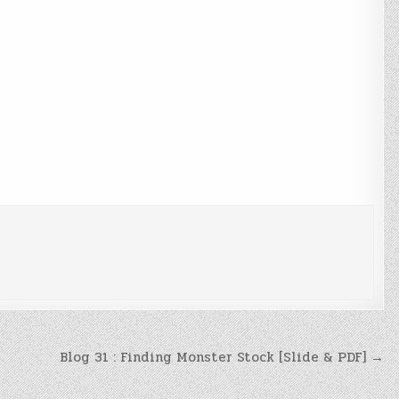
Blog 31 : Finding Monster Stock [Slide & PDF] →