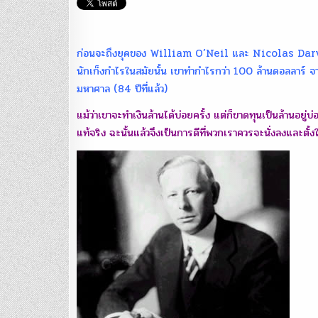
ก่อนจะถึงยุคของ William O’Neil และ Nicolas Darva
นักเก็งกำไรในสมัยนั้น เขาทำกำไรกว่า 100 ล้านดอลลาร์ จ
มหาศาล (84 ปีที่แล้ว)
แม้ว่าเขาจะทำเงินล้านได้บ่อยครั้ง แต่ก็ขาดทุนเป็นล้านอยู่
แท้จริง ฉะนั้นแล้วจึงเป็นการดีที่พวกเราควรจะนั่งลงและต