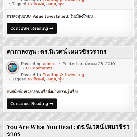
ของ
Tagged
ดร.นิเวศน์
,
ลงทุน
,
หุ้น
หุ้น
VI
:
การลงทุนแบบ Value Investment ในเมืองไทยน…
ดร.นิเวศน์
เหม
วชิร
มหัศจรรย์
Continue Reading
ว
ของ
รากร
หุ้น
VI
:
ดร.นิเวศน์
คาถาลงทุน : ดร.นิเวศน์ เหมวชิรวรากร
เหม
วชิร
ว
Posted by
admin
Posted on
มีนาคม 28, 2010
รากร
on
0 Comments
คาถา
Posted in
Trading & Investing
ลงทุน
Tagged
ดร.นิเวศน์
,
ลงทุน
,
หุ้น
:
ดร.นิเวศน์
เหม
คนสมัยก่อนเวลาสอนหรือส่งผ่านความรู้หรือเ…
วชิร
ว
รากร
คาถา
Continue Reading
ลงทุน
:
ดร.นิเวศน์
เหม
วชิร
You Are What You Read : ดร.นิเวศน์ เหมวชิรว
ว
รากร
รากร