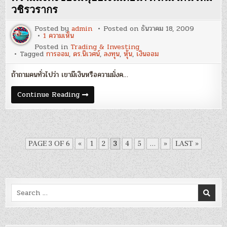
วชิร
ว
วชิรวรากร
รากร
Posted by
admin
Posted on
ธันวาคม 18, 2009
บน
1 ความเห็น
ความ
Posted in
Trading & Investing
มั่งคั่ง
Tagged
การออม
,
ดร.นิเวศน์
,
ลงทุน
,
หุ้น
,
เงินออม
ของ
มนุษย์
เงิน
ถ้าถามคนทั่วไปว่า เขามีเงินหรือความมั่งค…
เดือน
:
ดร.นิเวศน์
ความ
Continue Reading
เหม
มั่งคั่ง
วชิร
ของ
ว
มนุษย์
รากร
เงิน
เดือน
:
ดร.นิเวศน์
PAGE 3 OF 6
«
1
2
3
4
5
...
»
LAST »
เหม
วชิร
ว
รากร
Search
for: