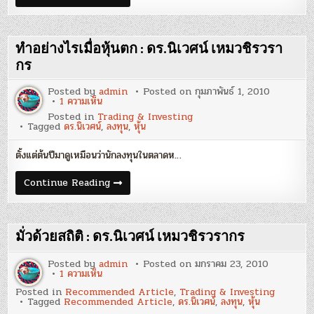
ลงทุน’
เหม
ทาง
วชิร
พลิก
ว
ผัน
รากร”
ที่
จาก
ทำอย่างไรเมื่อหุ้นตก : ดร.นิเวศน์ เหมวชิรวรา
ไม่
วิศวกร
บังเอิญ
สู่
กร
‘นัก
ลงทุน’
Posted by
admin
Posted on
กุมภาพันธ์ 1, 2010
ทาง
บน
1 ความเห็น
พลิก
ทำ
ผัน
Posted in
Trading & Investing
อย่างไร
ที่
Tagged
ดร.นิเวศน์
,
ลงทุน
,
หุ้น
เมื่อ
ไม่
หุ้น
บังเอิญ
ตก
ตั้งแต่ต้นปีมาดูเหมือนว่านักลงทุนในตลาดห…
:
ดร.นิเวศน์
เหม
ทำ
Continue Reading
วชิร
อย่างไร
ว
เมื่อ
รากร
หุ้น
ตก
:
มั่วด้วยสถิติ : ดร.นิเวศน์ เหมวชิรวรากร
ดร.นิเวศน์
เหม
วชิร
Posted by
admin
Posted on
มกราคม 23, 2010
ว
บน
1 ความเห็น
รากร
มั่ว
Posted in
Recommended Article
,
Trading & Investing
ด้วย
Tagged
Recommended Article
,
ดร.นิเวศน์
,
ลงทุน
,
หุ้น
สถิติ
: