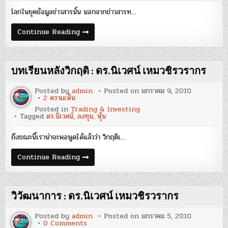
ดร.นิเวศน์
โลกในยุคข้อมูลข่าวสารนั้น นอกจากข่าวสารท…
เหม
วชิร
ว
มั่ว
Continue Reading
รากร
ด้วย
สถิติ
:
ดร.นิเวศน์
เหม
บทเรียนหลังวิกฤติ : ดร.นิเวศน์ เหมวชิรวรากร
วชิร
ว
รากร
Posted by
admin
Posted on
มกราคม 9, 2010
บน
2 ความเห็น
บท
Posted in
Trading & Investing
เรียน
Tagged
ดร.นิเวศน์
,
ลงทุน
,
หุ้น
หลัง
วิกฤติ
:
ถึงขณะนี้เราน่าจะพอพูดได้แล้วว่า วิกฤติเ…
ดร.นิเวศน์
เหม
วชิร
บท
Continue Reading
ว
เรียน
รากร
หลัง
วิกฤติ
:
ดร.นิเวศน์
วิวัฒนาการ : ดร.นิเวศน์ เหมวชิรวรากร
เหม
วชิร
ว
Posted by
admin
Posted on
มกราคม 5, 2010
รากร
on
0 Comments