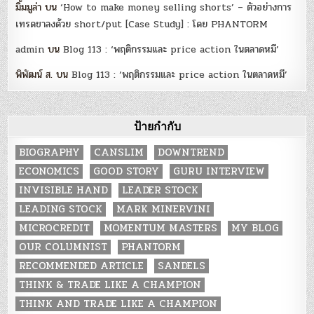
มิ้มมูล่า
บน
‘How to make money selling shorts’ – ตัวอย่างการ
เทรดขาลงด้วย short/put [Case Study] : โดย PHANTORM
admin
บน
Blog 113 : ‘พฤติกรรมและ price action ในตลาดหมี’
พิพัฒน์ ส.
บน
Blog 113 : ‘พฤติกรรมและ price action ในตลาดหมี’
ป้ายกำกับ
BIOGRAPHY
CANSLIM
DOWNTREND
ECONOMICS
GOOD STORY
GURU INTERVIEW
INVISIBLE HAND
LEADER STOCK
LEADING STOCK
MARK MINERVINI
MICROCREDIT
MOMENTUM MASTERS
MY BLOG
OUR COLUMNIST
PHANTORM
RECOMMENDED ARTICLE
SANDELS
THINK & TRADE LIKE A CHAMPION
THINK AND TRADE LIKE A CHAMPION