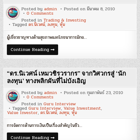
Posted by
admin
Posted on
มีนาคม 8, 2010
on
0 Comments
You
Posted in
Trading & Investing
Are
Tagged
ดร.นิเวศน์
,
ลงทุน
,
หุ้น
What
You
Read
ผู้เชี่ยวชาญทางด้านสุขภาพและโภชนาการมักจ…
:
ดร.นิเวศน์
เหม
You
Continue Reading
วชิร
Are
ว
What
รากร
You
Read
:
“ดร.นิเวศน์ เหมวชิรวรากร” จากวิศวกรสู่ ‘นัก
ดร.นิเวศน์
เหม
ลงทุน’ ทางพลิกผันที่ไม่บังเอิญ
วชิร
ว
Posted by
admin
Posted on
กุมภาพันธ์ 23, 2010
รากร
on
0 Comments
“ดร.นิเวศน์
Posted in
Guru Interview
เหม
Tagged
Guru Interview
,
Value Investment
,
วชิร
Value Investor
,
ดร.นิเวศน์
,
ลงทุน
,
หุ้น
ว
รากร”
จาก
การจัดการด้านการเงินเป็นเรื่องสำคัญในชีว…
วิศวกร
สู่
‘นัก
“ดร.นิเวศน์
Continue Reading