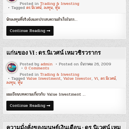
วิวัฒนาการ
Posted in
Trading & Investing
:
Tagged
ดร.นิเวศน์
,
ลงทุน
,
หุ้น
ดร.นิเวศน์
เหม
วชิร
นักลงทุนที่จริงจังและประสบความสำเร็จในระ…
ว
รากร
วิวัฒนาการ
Continue Reading
:
ดร.นิเวศน์
เหม
วชิร
ว
แก่นของ VI : ดร.นิเวศน์ เหมวชิรวรากร
รากร
Posted by
admin
Posted on
ธันวาคม 26, 2009
on
0 Comments
แก่น
Posted in
Trading & Investing
ของ
Tagged
Value Investment
,
Value Investor
,
Vi
,
ดร.นิเวศน์
,
VI
ลงทุน
,
หุ้น
:
ดร.นิเวศน์
เหม
ผมเขียนบทความเกี่ยวกับ Value Investment …
วชิร
ว
รากร
แก่น
Continue Reading
ของ
VI
:
ดร.นิเวศน์
เหม
ความมั่งคั่งของมนุษย์เงินเดือน : ดร.นิเวศน์ เหม