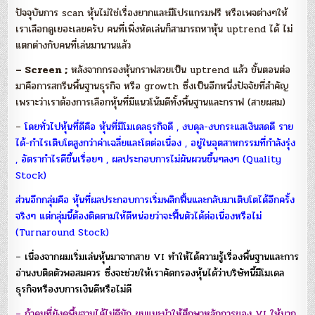
ปัจจุบันการ scan หุ้นไม่ใช่เรื่องยากและมีโปรแกรมฟรี หรือเพจต่างๆให้
เราเลือกดูเยอะเลยครับ คนที่เพิ่งหัดเล่นก็สามารถหาหุ้น uptrend ได้ ไม่
แตกต่างกับคนที่เล่นมานานแล้ว
– Screen ;
หลังจากกรองหุ้นกราฟสวยเป็น uptrend แล้ว ขั้นตอนต่อ
มาคือการสกรีนพื้นฐานธุรกิจ หรือ growth ซึ่งเป็นอีกหนึ่งปัจจัยที่สำคัญ
เพราะว่าเราต้องการเลือกหุ้นที่มีแนวโน้มดีทั้งพื้นฐานและกราฟ (สายผสม)
–
โดยทั่วไปหุ้นที่ดีคือ หุ้นที่มีโมเดลธุรกิจดี , งบดุล-งบกระแสเงินสดดี ราย
ได้-กำไรเติบโตสูงกว่าค่าเฉลี่ยและโตต่อเนื่อง , อยู่ในอุตสาหกรรมที่กำลังรุ่ง
, อัตรากำไรดีขึ้นเรื่อยๆ , ผลประกอบการไม่ผันผวนขึ้นๆลงๆ (Quality
Stock)
ส่วนอีกกลุ่มคือ หุ้นที่ผลประกอบการเริ่มพลิกฟื้นและกลับมาเติบโตได้อีกครั้ง
จริงๆ แต่กลุ่มนี้ต้องติดตามให้ดีหน่อยว่าจะฟื้นตัวได้ต่อเนื่องหรือไม่
(Turnaround Stock)
– เนื่องจากผมเริ่มเล่นหุ้นมาจากสาย VI ทำให้ได้ความรู้เรื่องพื้นฐานและการ
อ่านงบติดตัวพอสมควร ซึ่งจะช่วยให้เราคัดกรองหุ้นได้ว่าบริษัทนี้มีโมเดล
ธุรกิจหรืองบการเงินดีหรือไม่ดี
– ถ้าคนที่ยังดูพื้นฐานได้ไม่ดีนัก ผมแนะนำให้ศึกษาหลักการของ VI ให้มาก