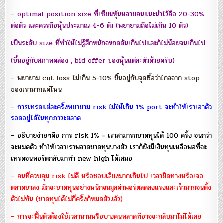
– optimal position size ที่เซียนหุ้นหลายคนแนะนำไว้คือ 20-30%
ต่อตัว และควรถือหุ้นประมาณ 4-6 ตัว (พยายามถือไม่เกิน 10 ตัว)
เป็นระดับ size ที่ทำให้ไม่รู้สึกหนักจนกดดันเกินไปและก็ไม่น้อยจนเกินไป
(ขึ้นอยู่กับสภาพคล่อง , bid offer ของหุ้นแต่ละตัวด้วยครับ)
– พยายาม cut loss ไม่เกิน 5-10% ขึ้นอยู่กับจุดซื้อว่าไกลจาก stop
ของเรามากแค่ไหน
– การเทรดแต่ละครั้งพยายาม risk ไม่ให้เกิน 1% port จะทำให้เราเอาตัว
รอดอยู่ได้ในทุกภาวะตลาด
– อธิบายง่ายๆคือ การ risk 1% = เราสามารถขาดทุนได้ 100 ครั้ง จนกว่า
จะหมดตัว ทำให้เวลาเราพลาดขาดทุนบางตัว เราก็ยังมีเงินทุนเหลือพอที่จะ
เทรดจนพอร์ตกลับมาทำ new high ได้เสมอ
– คนที่ควบคุม risk ไม่ดี หรือชอบเสี่ยงมากเกินไป เวลาผิดทางหรือเจอ
ตลาดขาลง มักจะขาดทุนอย่างหนักจนมูลค่าพอร์ตลดลงแรงและเร็วมากจนตั้ง
ตัวไม่ทัน (ขาดทุนได้ไม่กี่ครั้งก็หมดตัวแล้ว)
– การจะฟื้นตัวต้องใช้เวลานานหรือบางคนพลาดทีอาจจะกลับมาไม่ได้เลย