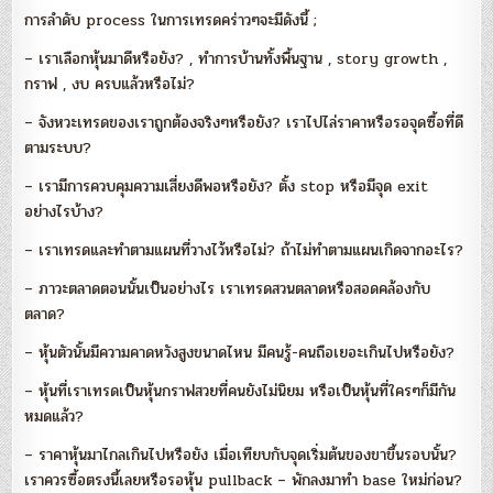
การลำดับ process ในการเทรดคร่าวๆจะมีดังนี้ ;
– เราเลือกหุ้นมาดีหรือยัง? , ทำการบ้านทั้งพื้นฐาน , story growth ,
กราฟ , งบ ครบแล้วหรือไม่?
– จังหวะเทรดของเราถูกต้องจริงๆหรือยัง? เราไปไล่ราคาหรือรอจุดซื้อที่ดี
ตามระบบ?
– เรามีการควบคุมความเสี่ยงดีพอหรือยัง? ตั้ง stop หรือมีจุด exit
อย่างไรบ้าง?
– เราเทรดและทำตามแผนที่วางไว้หรือไม่? ถ้าไม่ทำตามแผนเกิดจากอะไร?
– ภาวะตลาดตอนนั้นเป็นอย่างไร เราเทรดสวนตลาดหรือสอดคล้องกับ
ตลาด?
– หุ้นตัวนั้นมีความคาดหวังสูงขนาดไหน มีคนรู้-คนถือเยอะเกินไปหรือยัง?
– หุ้นที่เราเทรดเป็นหุ้นกราฟสวยที่คนยังไม่นิยม หรือเป็นหุ้นที่ใครๆก็มีกัน
หมดแล้ว?
– ราคาหุ้นมาไกลเกินไปหรือยัง เมื่อเทียบกับจุดเริ่มต้นของขาขึ้นรอบนั้น?
เราควรซื้อตรงนี้เลยหรือรอหุ้น pullback – พักลงมาทำ base ใหม่ก่อน?