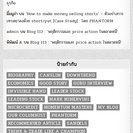
ธุรกิจ
มิ้มมูล่า
บน
‘How to make money selling shorts’ – ตัวอย่างการ
เทรดขาลงด้วย short/put [Case Study] : โดย PHANTORM
admin
บน
Blog 113 : ‘พฤติกรรมและ price action ในตลาดหมี’
พิพัฒน์ ส.
บน
Blog 113 : ‘พฤติกรรมและ price action ในตลาดหมี’
ป้ายกำกับ
BIOGRAPHY
CANSLIM
DOWNTREND
ECONOMICS
GOOD STORY
GURU INTERVIEW
INVISIBLE HAND
LEADER STOCK
LEADING STOCK
MARK MINERVINI
MICROCREDIT
MOMENTUM MASTERS
MY BLOG
OUR COLUMNIST
PHANTORM
RECOMMENDED ARTICLE
SANDELS
THINK & TRADE LIKE A CHAMPION