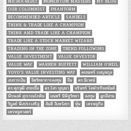
MICROCREDIT
MOMENTUM MASTERS
MY BLOG
OUR COLUMNIST
PHANTORM
RECOMMENDED ARTICLE
SANDELS
THINK & TRADE LIKE A CHAMPION
THINK AND TRADE LIKE A CHAMPION
TRADE LIKE A STOCK MARKET WIZARD
TRADING IN THE ZONE
TREND FOLLOWING
VALUE INVESTMENT
VALUE INVESTOR
VALUE WAY
WARREN BUFFETT
WILLIAM O'NEIL
YOYO’S VALUE INVESTING WAY
คเชนทร์ เบญจกุล
งบการเงิน
จิตวิทยาการลงทุน
จีน
ดร.นิเวศน์
ดร.ศุภวุฒิ สายเชื้อ
ดร.ไสว บุญมา
นรินทร์ โอฬารกิจอนันต์
พีรพงศ์ สุวรรณโภคิน
มนตรี นิพิฐวิทยา
ลงทุน
ลูกอีสาน
วิบูลย์ พึงประเสริฐ
สันติ สิงหวังชา
หุ้น
เศรษฐกิจ
เศรษฐศาสตร์