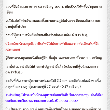
ตอนที่มันร่วงลงมาแถวๆ 50 เหรียญ เพราะว่ามันเป็นบริษัทชั้นนำคุณภาพ
เยี่ยม
ผมได้แต่หวังว่าเค้าจะยอมละทิ้งความภาคภูมิใจในความคิดของตัวเอง และ
ขายหุ้นทิ้งไปซะ
ก่อนที่หุ้นของบริษัทชั้นนำแห่งนี้จะร่วงต่อจนเหลือแค่ 8 เหรียญ
หรือแม้แต่นักลงทุนมืออาชีพก็หนีไม่พ้นการทำผิดพลาด เช่นเดียวกับที่มือ
สมัครเล่นทำ
ผู้จัดการกองทุนคนหนึ่งที่ผมรู้จัก ซื้อหุ้น WorldCom ที่ราคา 1.5 เหรียญ
เขามั่นใจมากว่ามันไม่น่าจะลงไปถูกกว่านี้แล้ว (หลังจากที่หุ้นร่วงลงมาจาก
64 เหรียญ)
แต่อันที่จริง ราคาหุ้นสามารถร่วงลงไปได้เรื่อยๆ และมันก็ลงต่อจริงๆ ครั้ง
ล่าสุดที่ผมตรวจดู หุ้นเทรดอยู่ที่ 17 เซนต์ (0.17 เหรียญ)
คนส่วนใหญ่ไม่ว่าจะเป็นนักลงทุนรายย่อยหรือที่ปรึกษาการลงทุน ต่างก็ต้อง
พบกับความเจ็บปวดจากตลาดขาลงช่วงปี 2000-2002
มันเป็นเพราะพวกเขาไม่เคยสนใจที่จะเรียนรู้กฏและหลักการลงทุนที่เหมาะ