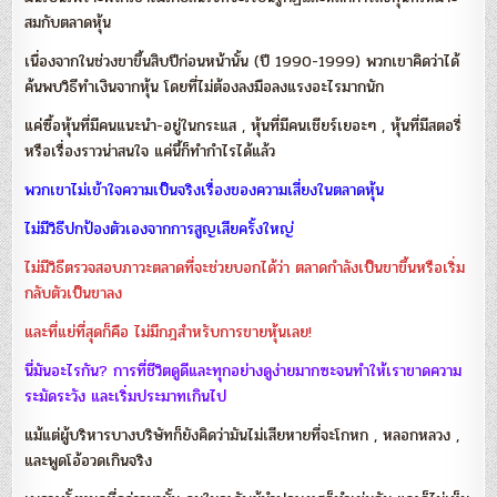
สมกับตลาดหุ้น
เนื่องจากในช่วงขาขึ้นสิบปีก่อนหน้านั้น (ปี 1990-1999) พวกเขาคิดว่าได้
ค้นพบวิธีทำเงินจากหุ้น โดยที่ไม่ต้องลงมือลงแรงอะไรมากนัก
แค่ซื้อหุ้นที่มีคนแนะนำ-อยู่ในกระแส , หุ้นที่มีคนเชียร์เยอะๆ , หุ้นที่มีสตอรี่
หรือเรื่องราวน่าสนใจ แค่นี้ก็ทำกำไรได้แล้ว
พวกเขาไม่เข้าใจความเป็นจริงเรื่องของความเสี่ยงในตลาดหุ้น
ไม่มีวิธีปกป้องตัวเองจากการสูญเสียครั้งใหญ่
ไม่มีวิธีตรวจสอบภาวะตลาดที่จะช่วยบอกได้ว่า ตลาดกำลังเป็นขาขึ้นหรือเริ่ม
กลับตัวเป็นขาลง
และที่แย่ที่สุดก็คือ ไม่มีกฎสำหรับการขายหุ้นเลย!
นี่มันอะไรกัน? การที่ชีวิตดูดีและทุกอย่างดูง่ายมากซะจนทำให้เราขาดความ
ระมัดระวัง และเริ่มประมาทเกินไป
แม้แต่ผู้บริหารบางบริษัทก็ยังคิดว่ามันไม่เสียหายที่จะโกหก , หลอกหลวง ,
และพูดโอ้อวดเกินจริง