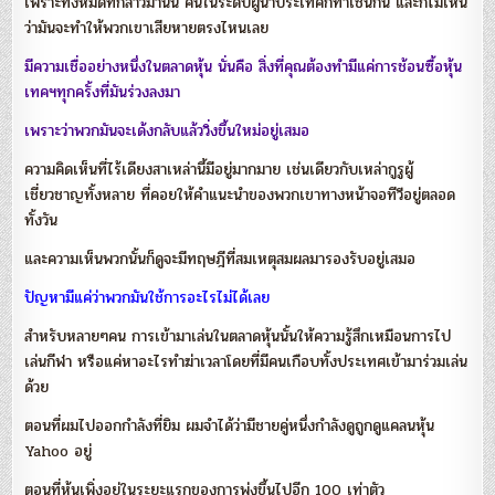
เพราะทั้งหมดที่กล่าวมานั้น คนในระดับผู้นำประเทศก็ทำเช่นกัน และก็ไม่เห็น
ว่ามันจะทำให้พวกเขาเสียหายตรงไหนเลย
มีความเชื่ออย่างหนึ่งในตลาดหุ้น นั่นคือ สิ่งที่คุณต้องทำมีแค่การช้อนซื้อหุ้น
เทคฯทุกครั้งที่มันร่วงลงมา
เพราะว่าพวกมันจะเด้งกลับแล้ววิ่งขึ้นใหม่อยู่เสมอ
ความคิดเห็นที่ไร้เดียงสาเหล่านี้มีอยู่มากมาย เช่นเดียวกับเหล่ากูรูผู้
เชี่ยวชาญทั้งหลาย ที่คอยให้คำแนะนำของพวกเขาทางหน้าจอทีวีอยู่ตลอด
ทั้งวัน
และความเห็นพวกนั้นก็ดูจะมีทฤษฎีที่สมเหตุสมผลมารองรับอยู่เสมอ
ปัญหามีแค่ว่าพวกมันใช้การอะไรไม่ได้เลย
สำหรับหลายๆคน การเข้ามาเล่นในตลาดหุ้นนั้นให้ความรู้สึกเหมือนการไป
เล่นกีฬา หรือแค่หาอะไรทำฆ่าเวลาโดยที่มีคนเกือบทั้งประเทศเข้ามาร่วมเล่น
ด้วย
ตอนที่ผมไปออกกำลังที่ยิม ผมจำได้ว่ามีชายคู่หนึ่งกำลังดูถูกดูแคลนหุ้น
Yahoo อยู่
ตอนที่หุ้นเพิ่งอยู่ในระยะแรกของการพุ่งขึ้นไปอีก 100 เท่าตัว