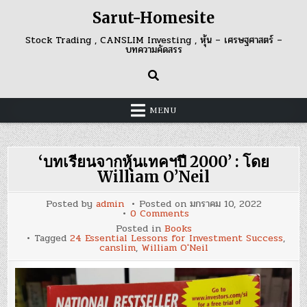
Skip
Sarut-Homesite
to
content
Stock Trading , CANSLIM Investing , หุ้น – เศรษฐศาสตร์ –
บทความคัดสรร
MENU
‘บทเรียนจากหุ้นเทคฯปี 2000’ : โดย
William O’Neil
Posted by
admin
Posted on
มกราคม 10, 2022
on
0 Comments
‘บท
Posted in
Books
เรียน
Tagged
24 Essential Lessons for Investment Success
,
จาก
canslim
,
William O'Neil
หุ้น
เทคฯ
ปี
2000’
:
โดย