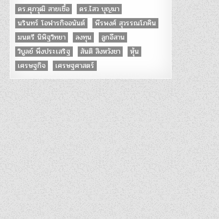
ดร.ศุภวุฒิ สายเชื้อ
ดร.ไสว บุญมา
นรินทร์ โอฬารกิจอนันต์
พีรพงศ์ สุวรรณโภคิน
มนตรี นิพิฐวิทยา
ลงทุน
ลูกอีสาน
วิบูลย์ พึงประเสริฐ
สันติ สิงหวังชา
หุ้น
เศรษฐกิจ
เศรษฐศาสตร์