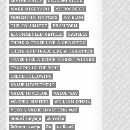
LEADER STOCK
LEADING STOCK
MARK MINERVINI
MICROCREDIT
MOMENTUM MASTERS
MY BLOG
OUR COLUMNIST
PHANTORM
RECOMMENDED ARTICLE
SANDELS
THINK & TRADE LIKE A CHAMPION
THINK AND TRADE LIKE A CHAMPION
TRADE LIKE A STOCK MARKET WIZARD
TRADING IN THE ZONE
TREND FOLLOWING
VALUE INVESTMENT
VALUE INVESTOR
VALUE WAY
WARREN BUFFETT
WILLIAM O'NEIL
YOYO’S VALUE INVESTING WAY
คเชนทร์ เบญจกุล
งบการเงิน
จิตวิทยาการลงทุน
จีน
ดร.นิเวศน์