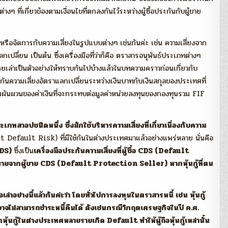
งๆ ที่เกี่ยวข้องตามเงื่อนไขที่ตกลงกันไว้ระหว่างผู้ซื้อประกันกับผู้ขาย
ารหรือจัดการกับความเสี่ยงในรูปแบบต่างๆ เช่นกันค่ะ เช่น ความเสี่ยงจาก
ลี่ยน เป็นต้น ซึ่งเครื่องมือที่ว่าก็คือ ตราสารอนุพันธ์ประเภทต่างๆ
คยเล่าเป็นตัวอย่างให้ทราบกันไปบ้างแล้วในบทความคราวก่อนเกี่ยวกับ
ันความเสี่ยงอัตราแลกเปลี่ยนระหว่างเงินบาทกับเงินสกุลของประเทศที่
มผันผวนของค่าเงินที่จะกระทบต่อมูลค่าหน่วยลงทุนของกองทุนรวม FIF
ะเภทสวอปชนิดหนึ่ง ซึ่งมักใช้บริหารความเสี่ยงที่เกี่ยวเนื่องกับความ
 Default Risk) ที่มีใช้กันในต่างประเทศมาแล้วอย่างแพร่หลาย นั่นคือ
CDS)
ซึ่งเป็น
เครื่องมือประกันความเสี่ยงที่ผู้ซื้อ CDS (Default
ายจากผู้ขาย CDS (Default Protection Seller) หากหุ้นกู้ที่ตน
ล่าอย่างนี้แล้วกันค่ะว่า โดยทั่วไปการลงทุนในตราสารหนี้ เช่น หุ้นกู้
้อาจไม่สามารถชำระหนี้คืนได้ ดังเช่นกรณีวิกฤตเศรษฐกิจในปี ค.ศ.
หุ้นกู้ในต่างประเทศหลายรายเกิด Default ทำให้ผู้ถือหุ้นกู้เหล่านั้น