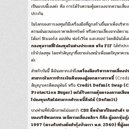
เป็นแบบนี้เองค่ะ คือ การได้รับความคุ้มครองจากความเสี่ยงต่า
ประกัน
ในโลกของการลงทุนก็มีเครื่องมือที่ถูกสร้างขึ้นมาเพื่อบริห
ความผันผวนของราคาหลักทรัพย์ หรือความเสี่ยงจากอัตราแลกเป
ได้แก่ ฟิวเจอร์ส ออปชัน ฟอร์เวิร์ด และสวอป โดยดิฉันได้เ
กองทุนรวมที่ไปลงทุนในต่างประเทศ หรือ FIF
ได้ทำประก
เข้าไปลงทุน โดยทำสัญญาซื้อขายล่วงหน้าเพื่อลดปัญหาควา
ค่ะ
สำหรับวันนี้ ดิฉันอยากเล่าถึง
เครื่องมือบริหารความเสี่ยงปร
สามารถในการชำระเงินคืนของผู้ออกตราสารหนี้
(Credit
สัญญาเครดิตอนุพันธ์ หรือ
Credit Default Swap (
Protection Buyer) จะได้รับความคุ้มครองความเสียห
ไปลงทุนเกิดไม่สามารถชำระหนี้คืนได้ (Default)
บางท่านที่ยังนึกภาพไม่ออกว่า
CDS นี่หน้าตาเป็นอย่างไร ขอเ
ของบริษัทเอกชน จะมีความเสี่ยงหลักๆ ก็คือ ผู้ออกหุ้นกู
1997 (ตรงกับช่วงต้มยำกุ้งบ้านเรา พ.ศ. 2540) ที่ผู้ออก