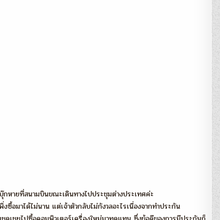
แท้จริง
มากกว่า
สิ่ง
ที่
เห็น
แค่
ภายนอก
–
จารุ
พรรณ
อิ
ทร
รุ้ง
์โน้ตบุ๊กหายที่สนามบินขณะเดินทางไปประชุมต่างประเทศค่ะ
พิ่งซื้อมาได้ไม่นาน แต่เจ้าตัวกลับไม่กังวลอะไรเนื่องจากทำประกัน
งินชดเชยไปซื้อคอมพิวเตอร์เครื่องใหม่มาทดแทน ซึ่งข้อดีของการมีประกันก็