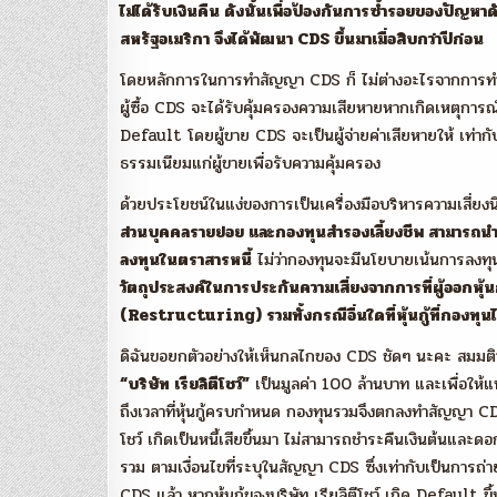
ไม่ได้รับเงินคืน ดังนั้นเพื่อป้องกันการซ้ำรอยของปั
สหรัฐอเมริกา จึงได้พัฒนา CDS ขึ้นมาเมื่อสิบกว่าปีก่อน
โดยหลักการในการทำสัญญา CDS ก็ ไม่ต่างอะไรจากการทำสั
ผู้ซื้อ CDS จะได้รับคุ้มครองความเสียหายหากเกิดเหตุการณ์หร
Default โดยผู้ขาย CDS จะเป็นผู้จ่ายค่าเสียหายให้ เท่ากับเป
ธรรมเนียมแก่ผู้ขายเพื่อรับความคุ้มครอง
ด้วยประโยชน์ในแง่ของการเป็นเครื่องมือบริหารความเสี่ยงนี
ส่วนบุคคลรายย่อย และกองทุนสำรองเลี้ยงชีพ สามารถนำ 
ลงทุนในตราสารหนี้
ไม่ว่ากองทุนจะมีนโยบายเน้นการลงทุน
วัตถุประสงค์ในการประกันความเสี่ยงจากการที่ผู้ออกหุ
(Restructuring) รวมทั้งกรณีอื่นใดที่หุ้นกู้ที่กองทุน
ดิฉันขอยกตัวอย่างให้เห็นกลไกของ CDS ชัดๆ นะคะ สมมติ
“บริษัท เรียลิตีโชว์”
เป็นมูลค่า 100 ล้านบาท และเพื่อให้แ
ถึงเวลาที่หุ้นกู้ครบกำหนด กองทุนรวมจึงตกลงทำสัญญา C
โชว์ เกิดเป็นหนี้เสียขึ้นมา ไม่สามารถชำระคืนเงินต้นและด
รวม ตามเงื่อนไขที่ระบุในสัญญา CDS ซึ่งเท่ากับเป็นการถ
CDS แล้ว หากหุ้นกู้ของบริษัท เรียลิตีโชว์ เกิด Default 