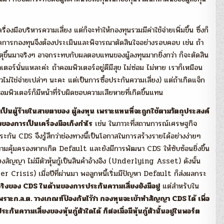
งมือบริหารความเสี่ยง แต่ก็จะทำให้กองทุนรวมมีค่าใช้จ่ายเพิ่มขึ้น ซึ่งก็
จัดการกองทุนจึงต้องประเมินและพิจารณาตัดสินใจอย่างรอบคอบ เช่น ถ้า
หตุขึ้นมาจริงๆ อาจกระทบกับผลตอบแทนของผู้ลงทุนมากยิ่งกว่า ก็จะตัดสิน
ตอร์นั่นแหละค่ะ ถ้าคอมพิวเตอร์อยู่ดีมีสุข ไม่ซ่อม ไม่หาย เราก็เหมือน
วไม่ใช่จ่ายเปล่าๆ นะคะ แต่เป็นการซื้อประกันความเสี่ยง) แต่ถ้าเกิดแจ็ก
คอมพิวเตอร์ก็มีหน้าที่รับผิดชอบความเสียหายที่เกิดขึ้นแทน
ป็นผู้ร้ายในสายตาของ ผู้ลงทุน เพราะแทนที่จะถูกใช้ตามวัตถุประสงค์
องของการเป็นเครื่องมือเก็งกำไร
เช่น ในภาวะที่สถานการณ์เศรษฐกิจ
ยประกัน CDS จึงรู้สึกว่าช่องทางนี้เป็นโอกาสในการสร้างรายได้อย่างง่ายๆ
ความคุ้มครองหากเกิด Default และยังมีการพัฒนา CDS ให้ซับซ้อนยิ่งขึ้น
งสัญญา ไม่มีตัวหุ้นกู้เป็นสินค้าอ้างอิง (Underlying Asset) ดังนั้น
 Crisis) เมื่อปีที่ผ่านมา พอลูกหนี้เริ่มมีปัญหา Default ก็ส่งผลกระ
แท้จริงของ CDS ในด้านของการประกันความเสี่ยงยังมีอยู่
แต่สำหรับใน
พราะก.ล.ต. วางเกณฑ์ป้องกันไว้ว่า กองทุนจะเข้าทำสัญญา CDS ได้ เพื่อ
กันความเสี่ยงของหุ้นกู้ตัวใดได้ ก็ต่อเมื่อมีหุ้นกู้ตัวนั้นอยู่ในพอร์ต