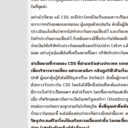
ในที่สุดค่ะ
อย่างไรก็ตาม แม้ CDS จะมีประโยชน์ในเรื่องของการเป็นเครื่อ
จะกระทบกับผลตอบแทนของ ผู้ลงทุนด้วยเช่นกัน ดังนั้นผู้
ประเมินแล้วเห็นว่าหากไม่ทำประกันความเสี่ยงไว้ และเกิดเ
ใจทำประกันความเสี่ยงไว้ ก็เหมือนกรณีซื้อประกันให้คอมพิวเ
จ่ายเงินให้บริษัทรับประกันคอมพิวเตอร์ไปเปล่าๆ (จริงๆ แล้
พอต อย่างรุ่นน้องดิฉันที่เครื่องหายขึ้นมา บริษัทรับประกัน
น่าเสียดายที่ภาพของ CDS ที่ผ่านมาในต่างประเทศ กลายเ
เพื่อบริหารความเสี่ยง แต่ระยะหลังๆ กลับถูกใช้ไปในเรื่
ปกติ ผู้ออกหุ้นกู้ยังไม่มีปัญหาเรื่อง Default ดังนั้นผู้ขา
ด้วยการรับประกัน CDS โดยไม่ได้นึกถึงส่วนที่จะต้องจ่าย
มีการเก็งกำไรเป็นทอดๆ ต่อไปเรื่อยๆ โดยซื้อขายกันแต่เพีย
เมื่อ เกิดวิกฤตสถาบันการเงินในสหรัฐอเมริกา (Hamburger
ทบต่อระบบโดยรวมลุกลามกันไปใหญ่โต
ทั้งที่คุณค่าที่
บ้านเราในขณะนี้ คงไม่ต้องห่วงว่าจะเกิดกรณีเหล่านี้นะคะ
เ
วัตถุประสงค์ในเรื่องป้องกันความเสี่ยงเท่านั้น โดยจะซื้อประ
ก่อน (เท่ากับห้ามเก็งกำไรนั่นเอง)