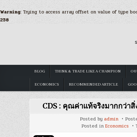
Warning
: Trying to access array offset on value of type bo
258
Skip
to
S
content
BLOG
THINK & TRADE LIKE A CHAMPION
OU
ECONOMICS
RECOMMENDED ARTICLE
GOO
CDS : คุณค่าแท้จริงมากกว่าสิ่
Posted by
admin
Post
Posted in
Economics