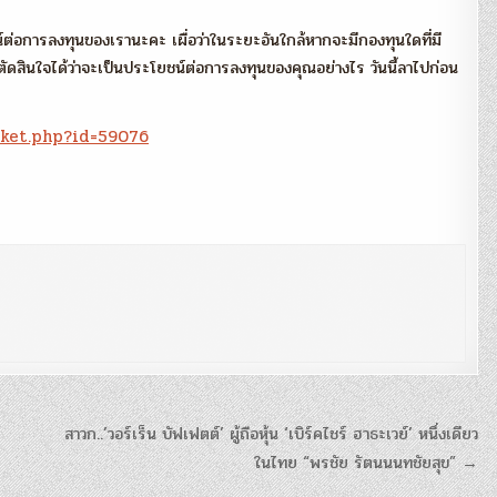
ยชน์ต่อการลงทุนของเรานะคะ เผื่อว่าในระยะอันใกล้หากจะมีกองทุนใดที่มี
ัดสินใจได้ว่าจะเป็นประโยชน์ต่อการลงทุนของคุณอย่างไร วันนี้ลาไปก่อน
ket.php?id=59076
สาวก..’วอร์เร็น บัฟเฟตต์’ ผู้ถือหุ้น ‘เบิร์คไชร์ ฮาธะเวย์’ หนึ่งเดียว
ในไทย “พรชัย รัตนนนทชัยสุข” →