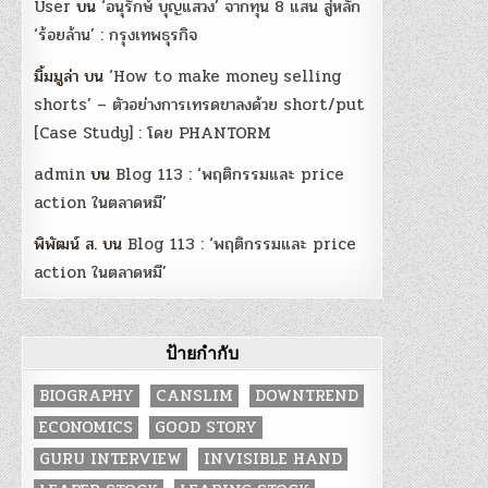
User
บน
‘อนุรักษ์ บุญแสวง’ จากทุน 8 แสน สู่หลัก
‘ร้อยล้าน’ : กรุงเทพธุรกิจ
มิ้มมูล่า
บน
‘How to make money selling
shorts’ – ตัวอย่างการเทรดขาลงด้วย short/put
[Case Study] : โดย PHANTORM
admin
บน
Blog 113 : ‘พฤติกรรมและ price
action ในตลาดหมี’
พิพัฒน์ ส.
บน
Blog 113 : ‘พฤติกรรมและ price
action ในตลาดหมี’
ป้ายกำกับ
BIOGRAPHY
CANSLIM
DOWNTREND
ECONOMICS
GOOD STORY
GURU INTERVIEW
INVISIBLE HAND