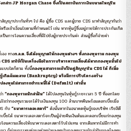
ญหาดังกล่าว JP Morgan Chase ซึ่งเป็นสถาบันการเงินขนาดใหญ่ใน
ญญาประกันทั่วๆ ไป คือ ผู้ซื้อ CDS และผู้ขาย CDS มาทำสัญญากันว่า
ือเข้าเงื่อนไขตามที่กำหนดไว้ เช่น หากหุ้นกู้ซึ่งอยู่ภายใต้การประกันเกิด
็นการโอนความเสี่ยงที่มีไปยังผู้ขายประกันค่ะ ส่วนผู้ซื้อก็จ่ายค่า
่เอง ทาง
ก.ล.ต. จึงได้อนุญาตให้กองทุนต่างๆ ทั้งกองทุนรวม กองทุน
CDS มาใช้เป็นเครื่องมือในการบริหารความเสี่ยงได้หากกองทุนนั้นไป
แบบใดก็ตาม ทั้งนี้
กองทุนสามารถเข้าเป็นคู่สัญญาใน CDS ได้ ก็เพื่อ
้นกู้เกิดล้มละลาย (Bankruptcy) หรือมีการปรับโครงสร้าง
ไปลงทุนไม่สามารถชำระหนี้ได้ (Default) เท่านั้น
ว่า
“กองทุนรวมนักล่าฝัน”
ได้ไปลงทุนในหุ้นกู้ระยะเวลา 5 ปี ที่ออกโดย
น่ใจว่ากองทุนรวมจะได้รับเงินลงทุน 100 ล้านบาทคืนพร้อมดอกเบี้ยเมื่อ
DS กับ
“ธนาคารเดอะสตาร์”
ดังนั้นหากในอนาคตหุ้นกู้ของบริษัท เรียลิตี
อกเบี้ยได้ ธนาคารเดอะสตาร์จะเป็นผู้จ่ายคืนเงินต้นและดอกเบี้ยแก่กองทุน
่ายโอนความเสี่ยงให้ธนาคารเดอะสตาร์รับไปแทน จากเดิมหากไม่มีการทำ
ขึ้นมา ก็ย่อมกระทบต่อมูลค่าหน่วยลงทุนในกองทุนรวมนักล่าฝันของผู้ลงทุน