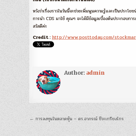
หวังว่าเรื่องราวในวันนี้จะช่วยเพิ่มพูนความรู้และเป็นประโ
การนำ CDS มาใช้ คุณๆ จะได้มีข้อมูลเบื้องต้นประกอบการต
สวัสดีค่ะ
Credit :
http://www.posttoday.com/stockmar
Author:
admin
แนะแนว
← การลงทุนในตลาดหุ้น – ดร.อาภรณ์ ชีวะเกรียงไกร
เรื่อง