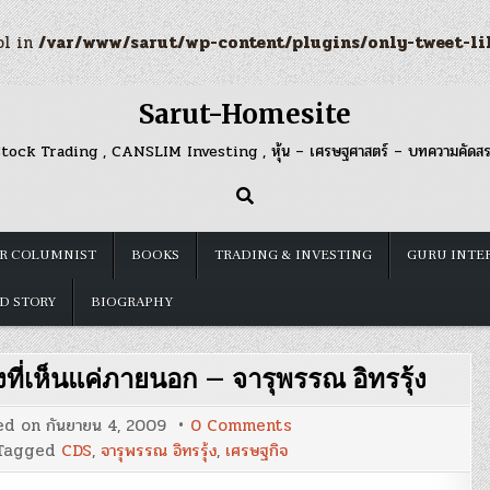
ol in
/var/www/sarut/wp-content/plugins/only-tweet-li
Sarut-Homesite
tock Trading , CANSLIM Investing , หุ้น – เศรษฐศาสตร์ – บทความคัดส
R COLUMNIST
BOOKS
TRADING & INVESTING
GURU INTE
D STORY
BIOGRAPHY
งที่เห็นแค่ภายนอก – จารุพรรณ อิทรรุ้ง
on
ed on
กันยายน 4, 2009
0 Comments
CDS
Tagged
CDS
,
จารุพรรณ อิทรรุ้ง
,
เศรษฐกิจ
:
คุณค่า