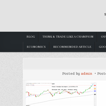
Skip
to
S
content
BLOG
THINK & TRADE LIKE A CHAMPION
OU
ECONOMICS
RECOMMENDED ARTICLE
GOO
Posted by
admin
Post