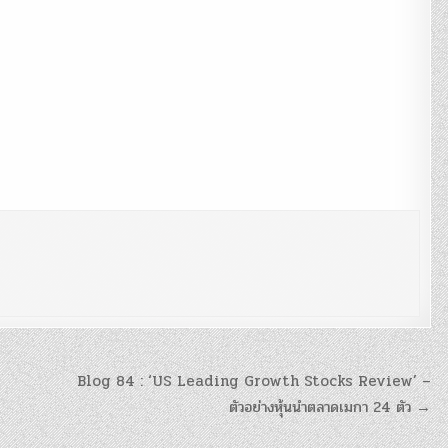
Blog 84 : ‘US Leading Growth Stocks Review’ –
ตัวอย่างหุ้นนำตลาดเมกา 24 ตัว →