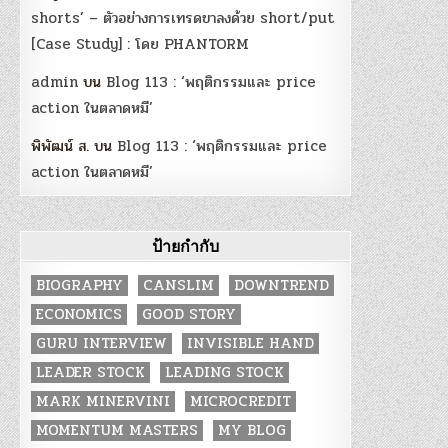
shorts’ – ตัวอย่างการเทรดขาลงด้วย short/put
[Case Study] : โดย PHANTORM
admin
บน
Blog 113 : ‘พฤติกรรมและ price
action ในตลาดหมี’
พิพัฒน์ ส.
บน
Blog 113 : ‘พฤติกรรมและ price
action ในตลาดหมี’
ป้ายกำกับ
BIOGRAPHY
CANSLIM
DOWNTREND
ECONOMICS
GOOD STORY
GURU INTERVIEW
INVISIBLE HAND
LEADER STOCK
LEADING STOCK
MARK MINERVINI
MICROCREDIT
MOMENTUM MASTERS
MY BLOG