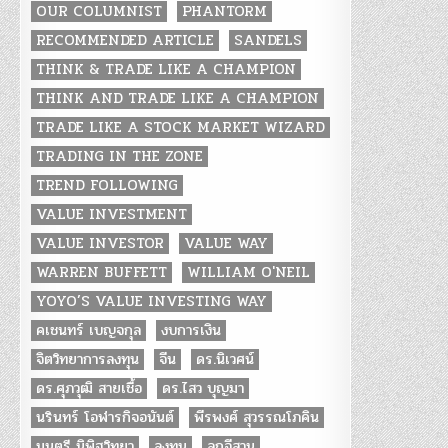
OUR COLUMNIST
PHANTORM
RECOMMENDED ARTICLE
SANDELS
THINK & TRADE LIKE A CHAMPION
THINK AND TRADE LIKE A CHAMPION
TRADE LIKE A STOCK MARKET WIZARD
TRADING IN THE ZONE
TREND FOLLOWING
VALUE INVESTMENT
VALUE INVESTOR
VALUE WAY
WARREN BUFFETT
WILLIAM O'NEIL
YOYO’S VALUE INVESTING WAY
คเชนทร์ เบญจกุล
งบการเงิน
จิตวิทยาการลงทุน
จีน
ดร.นิเวศน์
ดร.ศุภวุฒิ สายเชื้อ
ดร.ไสว บุญมา
นรินทร์ โอฬารกิจอนันต์
พีรพงศ์ สุวรรณโภคิน
มนตรี นิพิฐวิทยา
ลงทุน
ลูกอีสาน