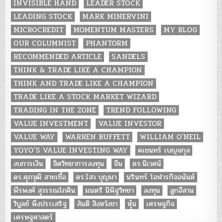
INVISIBLE HAND
LEADER STOCK
LEADING STOCK
MARK MINERVINI
MICROCREDIT
MOMENTUM MASTERS
MY BLOG
OUR COLUMNIST
PHANTORM
RECOMMENDED ARTICLE
SANDELS
THINK & TRADE LIKE A CHAMPION
THINK AND TRADE LIKE A CHAMPION
TRADE LIKE A STOCK MARKET WIZARD
TRADING IN THE ZONE
TREND FOLLOWING
VALUE INVESTMENT
VALUE INVESTOR
VALUE WAY
WARREN BUFFETT
WILLIAM O'NEIL
YOYO’S VALUE INVESTING WAY
คเชนทร์ เบญจกุล
งบการเงิน
จิตวิทยาการลงทุน
จีน
ดร.นิเวศน์
ดร.ศุภวุฒิ สายเชื้อ
ดร.ไสว บุญมา
นรินทร์ โอฬารกิจอนันต์
พีรพงศ์ สุวรรณโภคิน
มนตรี นิพิฐวิทยา
ลงทุน
ลูกอีสาน
วิบูลย์ พึงประเสริฐ
สันติ สิงหวังชา
หุ้น
เศรษฐกิจ
เศรษฐศาสตร์