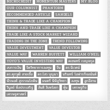
MICROCREDIT
MOMENTUM MASTERS
MY BLOG
OUR COLUMNIST
PHANTORM
RECOMMENDED ARTICLE
SANDELS
THINK & TRADE LIKE A CHAMPION
THINK AND TRADE LIKE A CHAMPION
TRADE LIKE A STOCK MARKET WIZARD
TRADING IN THE ZONE
TREND FOLLOWING
VALUE INVESTMENT
VALUE INVESTOR
VALUE WAY
WARREN BUFFETT
WILLIAM O'NEIL
YOYO’S VALUE INVESTING WAY
คเชนทร์ เบญจกุล
งบการเงิน
จิตวิทยาการลงทุน
จีน
ดร.นิเวศน์
ดร.ศุภวุฒิ สายเชื้อ
ดร.ไสว บุญมา
นรินทร์ โอฬารกิจอนันต์
พีรพงศ์ สุวรรณโภคิน
มนตรี นิพิฐวิทยา
ลงทุน
ลูกอีสาน
วิบูลย์ พึงประเสริฐ
สันติ สิงหวังชา
หุ้น
เศรษฐกิจ
เศรษฐศาสตร์